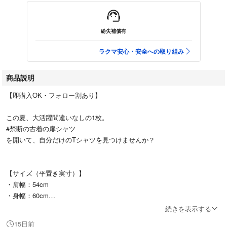
紛失補償有
ラクマ安心・安全への取り組み
商品説明
【即購入OK・フォロー割あり】
この夏、大活躍間違いなしの1枚。
#禁断の古着の扉シャツ
を開いて、自分だけのTシャツを見つけませんか？
【サイズ（平置き実寸）】
・肩幅：54cm
・身幅：60cm
・袖丈：21cm
続きを表示する
・着丈：71cm
15日前