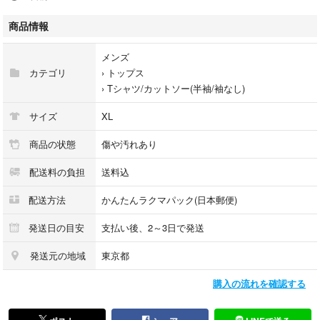
※素人採寸のため多少の誤差はご了承ください。
※着画は受付けておりません。
商品情報
メンズ
カテゴリ
›
トップス
【カラー】
›
Tシャツ/カットソー(半袖/袖なし)
ピンク
サイズ
XL
※毛羽立ち、色褪せ、プリント割れあり
商品の状態
傷や汚れあり
【商品について】
配送料の負担
送料込
Tシャツは夏の主役。1枚で決まるロゴ、グラフィック、シルエットが魅力
です。
配送方法
かんたんラクマパック(日本郵便)
古着特有の風合いや色落ち感も“味”として楽しんでいただける一着です。
ユニセックスで着用可能なサイズ感も◎
発送日の目安
支払い後、2～3日で発送
発送元の地域
東京都
購入の流れを確認する
【取り扱い人気ブランド】
NIKE / adidas / Champion / STUSSY / THE NORTH FACE /
Carhartt / Reebok / Patagonia / Levi’s / Ralph Lauren /SUNSPEL / UNIQL