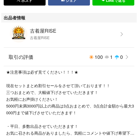
ポスト
シェア
LINEで送る
O / GU / ZARA / agnes b. / mont-bell /HARLEY-DAVIDSON
BURBERRY / Dior / GIVENCHY / PRADA / GUCCI /
出品者情報
LOEWE / など
古着屋RISE
80's 90's 00's USA製 バンドTシャツ アニメTシャツ ディズニーTシャツ
古着屋RISE
などメルカリで人気のTシャツを多数取り扱い中！
→ #禁断の古着の扉シャツ
取引の評価
100
1
0
でぜひ他の商品もご覧ください♪
★注意事項は必ず見てください！！！★
現在セットまとめ割引セールをさせて頂いております！！
【値下げ交渉OK】
三つおまとめで、大幅値下げさせていただきます！
ご希望金額をコメントにてお知らせください。
お気軽にお声掛けください！
即決いただける場合のみご対応します♪
5000円未満3000円以上の商品は3点おまとめで、3点合計金額から最大3
000円まで値下げさせていただきます！
・平日、多数出品させていただきます！
お気に召される商品がありましたら、気軽にコメントや値下げ希望下さ
【発送について】