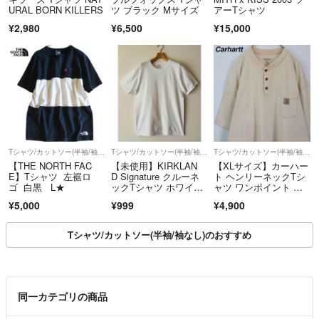
URAL BORN KILLERS
ツ ブラック Mサイズ
アーTシャツ
☆おまとめ割引
¥2,980
¥6,500
¥15,000
*2つ以上ご購入で500円以上割引致しますので、お気軽
にご相談ください!
ご購入されたい商品全てに、購入希望です。と伝えていただければ円滑
に取引が進むので、お願い致します。
*注意事項(ここは絶対に見てください)
着画は受け付けておりません。
Tシャツ/カットソー(半袖/袖なし)
Tシャツ/カットソー(半袖/袖なし)
Tシャツ/カットソー(半袖/袖なし)
古着屋RISEでお買い物の際は寸法をご確認の上、購入してください。
【THE NORTH FAC
【未使用】KIRKLAN
【XLサイズ】カーハー
寸法を記載しているので、サイズ等のご返品はご遠慮下さい。
E】Tシャツ 左裾ロ
D Signature クルーネ
ト ヘンリーネックTシ
ゴ 白黒 L★
ックTシャツ ホワイト
ャツ ワンポイント ベ
M
ージュ 半袖
【低評価に関して】
¥5,000
¥999
¥4,900
サイズに関する低評価をされておりますが、”さわぐち様”というお客様
は寸法の確認を一切せず、また注意事項を読んでもいないのにも関わら
Tシャツ/カットソー(半袖/袖なし)のおすすめ
ず低評価をつけてきました。
とても残念な気持ちになりました。
同一カテゴリの商品
【価格交渉】
価格交渉については、常識のある範囲内でコメントお願い致します。