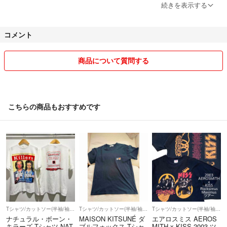
い。なるべくお客様のご希望に沿ったご金額で提供したいと思っており
月・水・金に発送いたします（お支払いから1〜2日以内）。
続きを表示する
ます。
匿名配送・追跡付きで安心♪
コメント
↓↓↓↓↓↓↓↓↓↓↓↓↓↓↓
ーーーーーーーーーーーーーーーーーーーーーーーーー
商品について質問する
【注意事項】
☆フォロー割引
・古着・ヴィンテージ商品のため、多少の使用感や経年劣化があります。
*フォローして下さった方には割引させていただきます!
・状態はできる限り記載しておりますが、完璧を求める方や神経質な方は
コメント欄で、フォローしました!と一言お声かけくださ
ご遠慮ください。
こちらの商品もおすすめです
い!
・サイズ感は実寸を参考にお手持ちのTシャツと比較してください。
5000円以下→200円off!
---
5000円以上→300円off!
【探しやすさUPのコツ】
「絞り込み機能」で、サイズ・ブランド・カラーを指定して、あなたにぴ
10000円以上→600円off !
ったりの1枚を探してみてください♪
Tシャツ/カットソー(半袖/袖なし)
Tシャツ/カットソー(半袖/袖なし)
Tシャツ/カットソー(半袖/袖なし)
ーーーーーーーーーーーーーーーーーーーーーーーーー
ナチュラル・ボーン・
MAISON KITSUNÉ ダ
エアロスミス AEROS
キラーズ Tシャツ NAT
ブルフォックス Tシャ
MITH x KISS 2003 ツ