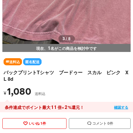
3 / 8
1
現在、
名がこの商品を検討中です
送料込
匿名配送
バックプリントTシャツ ブードゥー スカル ピンク X
L 8d
1,080
¥
送料込
11
2
条件達成でポイント最大
倍+
%還元！
確認する
いいね 1件
コメント 0件