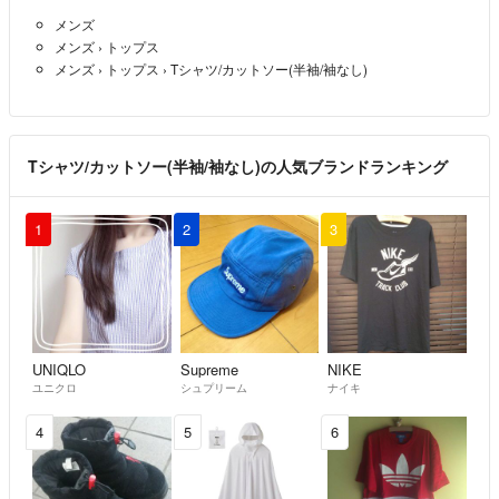
こちらもお客様のご要望になるべく寄せたいと思っているので、よろし
メンズ
くお願い致します。
メンズ
›
トップス
メンズ
›
トップス
›
Tシャツ/カットソー(半袖/袖なし)
※値下げ交渉は、即決していただく方のみお願いします。
[送料]
全品送料無料でやらせていただきます!
Tシャツ/カットソー(半袖/袖なし)の人気ブランドランキング
発送は月・火・水・木・金曜日になります。
1
2
3
ご了承ください。
その他ご質問などございましたら
気軽にお問い合わせ下さい。
宜しくお願い致します。
UNIQLO
Supreme
NIKE
ユニクロ
シュプリーム
ナイキ
4
5
6