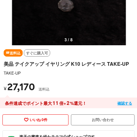
3 / 8
送料込
すぐに購入可
美品 テイクアップ イヤリング K10 レディース TAKE-UP
TAKE-UP
27,170
¥
送料込
11
2
条件達成でポイント最大
倍+
%還元！
確認する
いいね 0件
お問い合わせ
楽天の審査を経たラクマ公式ショップです