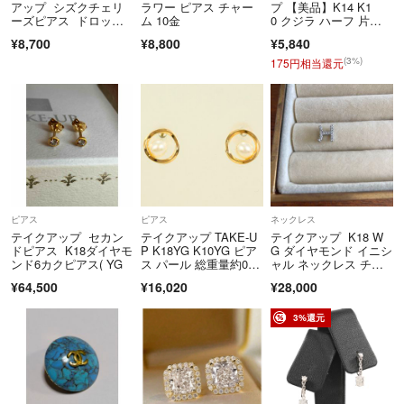
アップ シズクチェリ
ラワー ピアス チャー
プ 【美品】K14 K1
当店はラクマの規約に則り営業しております。
ーズピアス ドロップ
ム 10金
0 クジラ ハーフ 片
お値下げやお取り置き、専用ページの対応はできかねます。
チェリーズピアス
耳 シングル
¥8,700
¥8,800
¥5,840
また、お問い合わせの有無に関わらず、ご購入は先着順とさせていただ
(3%)
175円相当還元
きます。
こちらは、ラクマ公式ショップの「Rehello by BOOKOFF」が運営して
おります。
お客様が安心してご利用いただけるよう心がけてまいります。
▼特商法
https://fril.jp/ts/official/law/boc/
ピアス
ピアス
ネックレス
テイクアップ セカン
テイクアップ TAKE-U
テイクアップ K18 W
▼返品特約
ドピアス K18ダイヤモ
P K18YG K10YG ピア
G ダイヤモンド イニシ
ンド6カクピアス( YG
ス パール 総重量約0.5
ャル ネックレス チャ
https://fril.jp/ts/official/law/boc/#return_policy
g ジュエリー 送料無
ーム H
¥64,500
¥16,020
¥28,000
料 新品同様 【中
古】 ギフトラッピング
無料
3%還元