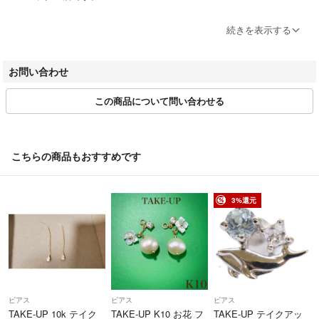
Rehello（リハロ）では各ジャンルの鑑定知識を持つ専門スタッフが、
続きを表示する
入荷アイテムを丁寧にチェックします。
ブランドの真贋や商品ダメージを把握、厳しい基準を満たしたアイテム
お問い合わせ
だけをストアに掲載！
この商品について問い合わせる
※弊社は、偽造品排除を目的とした協会（AACD）に加盟しています。
ブランドバッグや時計、ジュエリー、おもちゃ（ドール、フィギュア、
プラモデルなど）まで幅広いお品物を取り揃えております。
こちらの商品もおすすめです
古物商許可番号:第452760001146号 神奈川県公安委員会許可
AACD(日本流通自主管理協会) 会員番号:R-0069
適格請求書登録番号 T9021001013831
3%還元
■お問い合わせについて
商品詳細ページ、または取引ページよりお問い合わせボタン押下⇒問い
合わせフォームよりお問い合わせください。
営業時間：月～土 10:00～16:00（日・年末年始を除く）
ピアス
ピアス
ピアス
■お取引について
TAKE-UP 10k テイク
TAKE-UP K10 お花 フ
TAKE-UP テイクアッ