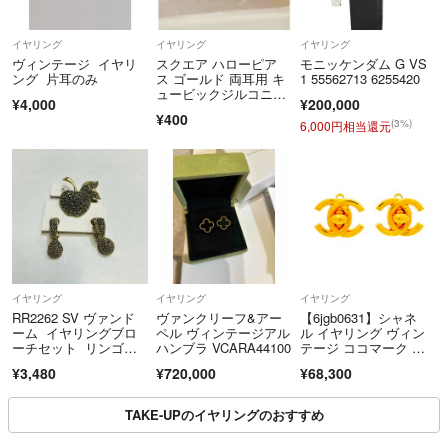
イヤリング
イヤリング
イヤリング
ヴィンテージ イヤリ
スクエア ハローピア
モニッケンダム G VS
ング 片耳のみ
ス ゴールド 両耳用 キ
1 55562713 6255420
ュービックジルコニ
¥4,000
¥200,000
ア 輝き 大人上品 パー
¥400
ティー 通勤アクセサリ
(3%)
6,000円相当還元
ー
イヤリング
イヤリング
イヤリング
RR2262 SV ヴァンド
ヴァンクリーフ&アー
【6jgb0631】シャネ
ーム イヤリングブロ
ペル ヴィンテージアル
ル イヤリング ヴィン
ーチセット リンゴモ
ハンブラ VCARA44100
テージ ココマーク タ
チーフ
ーンロック GPメッ
¥3,480
¥720,000
¥68,300
キ ゴールド【中古】レ
ディース
TAKE-UPのイヤリングのおすすめ