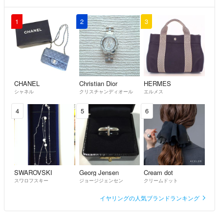
1
2
3
CHANEL
Christian Dior
HERMES
シャネル
クリスチャンディオール
エルメス
4
5
6
SWAROVSKI
Georg Jensen
Cream dot
スワロフスキー
ジョージジェンセン
クリームドット
イヤリングの人気ブランドランキング