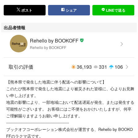
素材：ー , K10
ポスト
シェア
LINEで送る
※素材については商品画像に記載している場合がございます
出品者情報
管理番号:ITEKMY79V1JC
Rehello by BOOKOFF
Rehello by BOOKOFF
【ご注意】
※お値下げの交渉はお受けできません。
※販売価格3万円以上の商品のみ、ご質問に回答いたします。
取引の評価
36,193
331
106
こちらの商品はラクマ公式パートナーのRehello by BOOKOFF（リハロ）
【熊本県で発生した地震に伴う配送への影響について】
によって出品されています。
このたび熊本県で発生した地震により被災された皆様に、心よりお見舞
い申し上げます。
地震の影響により、一部地域において配送遅延が発生、または発生する
可能性がございます。 お客様にはご不便をおかけいたしますが、何卒
ご理解賜りますようお願い申し上げます。
---------------------------------------------------
ブックオフコーポレーション株式会社が運営する、Rehello by BOOKO
FFのラクマ店です。