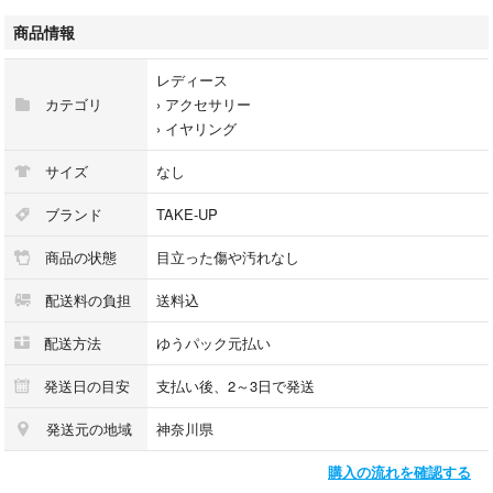
備考：箱とぬいぐるみにマグネットが内蔵されております。
商品情報
付属品：箱、クマのぬいぐるみ
レディース
※中古品のため、新品購入時の付属品が揃っていない場合がございます。
カテゴリ
›
アクセサリー
商品画像に写っているもの、商品説明文に記載のあるものが全てとなり
›
イヤリング
ます。
サイズ
なし
カテゴリー：レディース-貴金属・ジュエリー-イヤリング
カラー：ゴールド系その他
ブランド
TAKE-UP
商品の状態
目立った傷や汚れなし
■サイズ詳細
配送料の負担
送料込
モチーフの縦:5.0cm
配送方法
ゆうパック元払い
モチーフの横:1.8cm
発送日の目安
支払い後、2～3日で発送
発送元の地域
神奈川県
サイズについて
購入の流れを確認する
※採寸サイズの多少の誤差はご容赦ください。