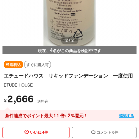
2 / 2
4
現在、
名がこの商品を検討中です
送料込
すぐに購入可
エチュードハウス リキッドファンデーション 一度使用
ETUDE HOUSE
2,666
¥
送料込
11
2
条件達成でポイント最大
倍+
%還元！
確認する
いいね 4件
コメント 0件