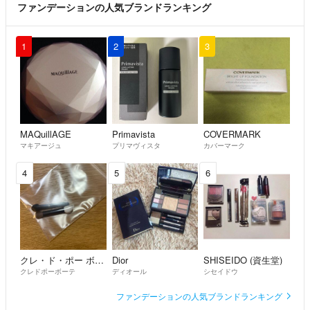
ファンデーションの人気ブランドランキング
1
2
3
MAQuillAGE
Primavista
COVERMARK
マキアージュ
プリマヴィスタ
カバーマーク
4
5
6
クレ・ド・ポー ボーテ
Dior
SHISEIDO (資生堂)
クレドポーボーテ
ディオール
シセイドウ
ファンデーションの人気ブランドランキング