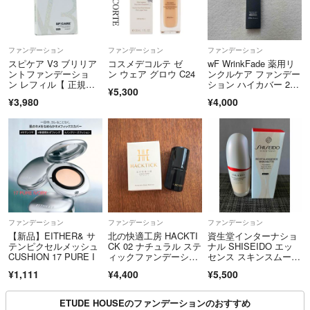
ファンデーション
ファンデーション
ファンデーション
スピケア V3 ブリリア
コスメデコルテ ゼ
wF WrinkFade 薬用リ
ントファンデーショ
ン ウェア グロウ C24
ンクルケア ファンデー
ン レフィル【 正規
ション ハイカバー 20
¥5,300
品 】ロット番号付 シ
g ナチュラルベージュ
¥3,980
¥4,000
リアルナンバー付 QR
コード付 新品未開封
ファンデーション
ファンデーション
ファンデーション
【新品】EITHER& サ
北の快適工房 HACKTI
資生堂インターナショ
テンピクセルメッシュ
CK 02 ナチュラル ステ
ナル SHISEIDO エッ
CUSHION 17 PURE I
ィックファンデーショ
センス スキンスムー
ン
ス ファンデ
¥1,111
¥4,400
¥5,500
ETUDE HOUSEのファンデーションのおすすめ