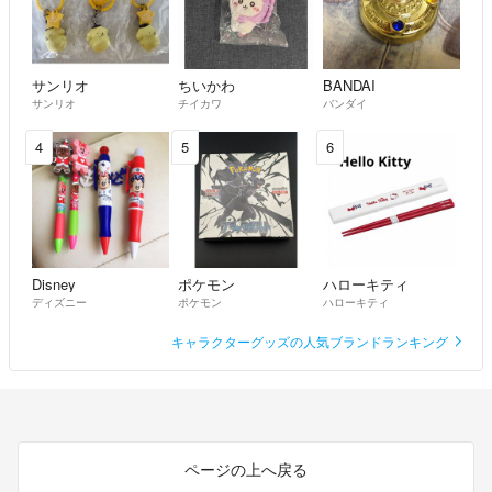
サンリオ
ちいかわ
BANDAI
サンリオ
チイカワ
バンダイ
4
5
6
Disney
ポケモン
ハローキティ
ディズニー
ポケモン
ハローキティ
キャラクターグッズの人気ブランドランキング
ページの上へ戻る