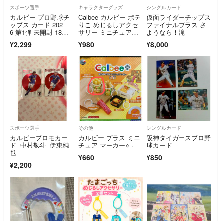
スポーツ選手
キャラクターグッズ
シングルカード
カルビー プロ野球チ
Calbee カルビー ポテ
仮面ライダーチップス
ップス カード 202
りこ めじるしアクセ
ファイナルプラス さ
6 第1弾 未開封 18
サリー ミニチュアマ
ようなら！滝
袋 【36枚】
ーカー BIGポテり
¥2,299
¥980
¥8,000
こ ビックポテりこ
スポーツ選手
その他
シングルカード
カルビープロモカー
カルビー プラス ミニ
阪神タイガースプロ野
ド 中村敬斗 伊東純
チュア マーカー⟡.·
球カード
也
¥660
¥850
¥2,200