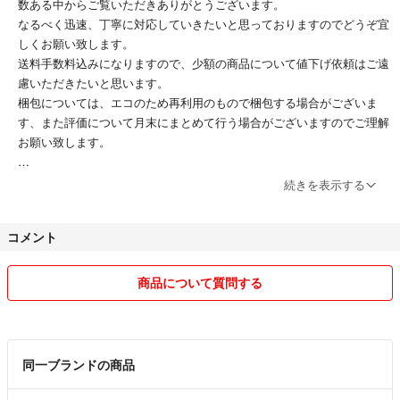
数ある中からご覧いただきありがとうございます。
なるべく迅速、丁寧に対応していきたいと思っておりますのでどうぞ宜
しくお願い致します。
送料手数料込みになりますので、少額の商品について値下げ依頼はご遠
慮いただきたいと思います。
梱包については、エコのため再利用のもので梱包する場合がございま
す、また評価について月末にまとめて行う場合がございますのでご理解
お願い致します。
ふつう評価ですが、ご挨拶コメントさせていただいた上で購入し、到着
続きを表示する
連絡コメントまで入れさせていただいた購入で、普通という評価?と出
品での評価は、商品のサイズ勘違いのようで、はじめからのサイズ判断
コメント
が間違っていました。
商品について質問する
同一ブランドの商品