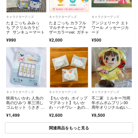
キャラクターグッズ
キャラクターグッズ
キャラクターグッズ
たまごっち みみっ
たまごっち カラフル
アンジェリーク エト
ち アクリルカラビ
マルチチャーム アナ
ワール メッセージカ
ナ サンキューマート
ザーカラーver. ガチャ
ード
¥990
¥2,000
¥500
キャラクターグッズ
キャラクターグッズ
キャラクターグッズ
映画ちいかわ 人魚の
【ちいかわ ホイップ
不二家 ミルキー75周
島のひみつ 単三消し
マグネット】ちいか
年ポムポムプリン30
ゴムセット うさぎ ハ
わ・ハチワレ・あのこ
周年オリジナルぬいぐ
チワレ
のセット✨
るみ ポムポムプリン
¥1,499
¥2,600
¥9,500
ペコちゃんぬいぐるみ
関連商品をもっと見る