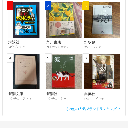
1
2
3
講談社
角川書店
幻冬舎
コウダンシャ
カドカワショテン
ゲントウシャ
4
5
6
新潮文庫
新潮社
集英社
シンチョウブンコ
シンチョウシャ
シュウエイシャ
その他の人気ブランドランキング