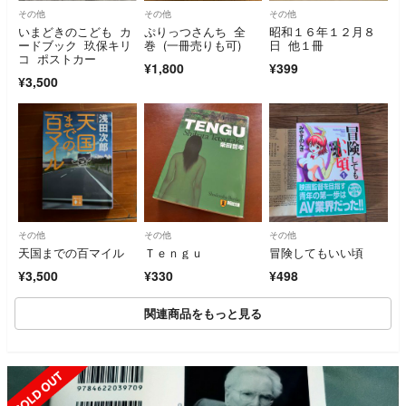
その他
その他
その他
いまどきのこども カ
ぷりっつさんち 全
昭和１６年１２月８
ードブック 玖保キリ
巻 (一冊売りも可)
日 他１冊
コ ポストカー
¥1,800
¥399
¥3,500
その他
その他
その他
天国までの百マイル
Ｔｅｎｇｕ
冒険してもいい頃
¥3,500
¥330
¥498
関連商品をもっと見る
SOLD OUT