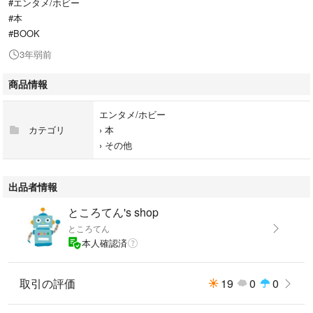
#エンタメ/ホビー
#本
#BOOK
3年弱前
商品情報
エンタメ/ホビー
カテゴリ
›
本
›
その他
出品者情報
ところてん's shop
ところてん
本人確認済
取引の評価
19
0
0