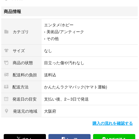
◆◆商品名◆◆
バーリントン ホークアイ ピクニック 1970年代 バスケット ビンテージ グ
商品情報
リーンカラー アウトドア キャンプ BURLINGTON yI608 G91
エンタメ/ホビー
カテゴリ
›
美術品/アンティーク
◆◆状 態◆◆
›
その他
目立った傷や汚れなし（美品）
詳細は写真にてご確認ください、写真のものをお届けします。
サイズ
なし
商品の状態
目立った傷や汚れなし
◆◆付属品◆◆
配送料の負担
送料込
写真のものがすべてになります。
配送方法
かんたんラクマパック(ヤマト運輸)
◆◆商品情報◆◆
発送日の目安
支払い後、2～3日で発送
1970年代製 バーリントン・バスケット社製 ホークアイ・ハンパー - 内棚
付き木製ピクニックバスケット（蓋は蝶番式）、木製ハンドル
発送元の地域
大阪府
購入の流れを確認する
付属品：メラミン製仕切り付きプレート1枚、メラミン製カップ2個、スプ
ーン4本、フォーク5本