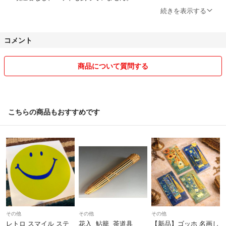
⭐ダンボールまたはプチプチで厳重に梱包して発送します。
続きを表示する
#当店の『ビンテージ雑貨』一覧はこちら
"
コメント
商品について質問する
こちらの商品もおすすめです
その他
その他
その他
レトロ スマイル ステ
花入 鮎籠 茶道具
【新品】ゴッホ 名画し