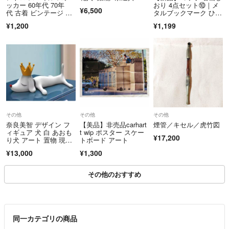
ッカー 60年代 70年
おり 4点セット⑩｜メ
¥6,500
代 古着 ビンテージ ハ
タルブックマーク ひま
ーレー F&E アメカ
わり、星月夜他
¥1,200
¥1,199
ジ USA チョッパー バ
イカー 平和
その他
その他
その他
奈良美智 デザイン フ
【美品】非売品carhart
煙管／キセル／虎竹図
ィギュア 犬 白 あおも
t wip ポスター スケー
¥17,200
り犬 アート 置物 現代
トボード アート
アート レジン ホワイ
¥13,000
¥1,300
ト
その他のおすすめ
同一カテゴリの商品