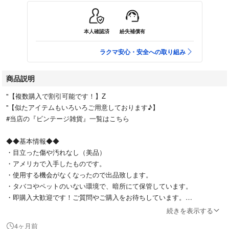
本人確認済
紛失補償有
ラクマ安心・安全への取り組み
商品説明
"【複数購入で割引可能です！】Z
''【似たアイテムもいろいろご用意しております♪】
#当店の『ビンテージ雑貨』一覧はこちら
◆◆基本情報◆◆
・目立った傷や汚れなし（美品）
・アメリカで入手したものです。
・使用する機会がなくなったので出品致します。
・タバコやペットのいない環境で、暗所にて保管しています。
・即購入大歓迎です！ご質問やご購入をお待ちしています。
続きを表示する
4ヶ月前