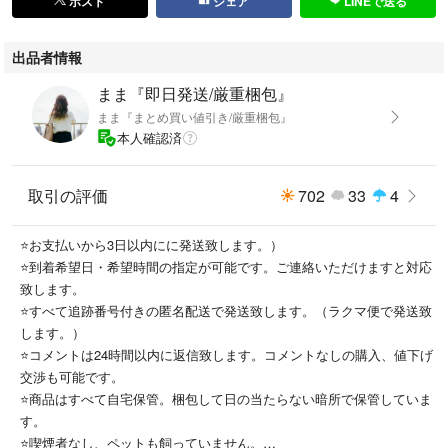
ポスト
シェア
LINEで送る
内部に若干のシミ、バスケット底部にわずかな波打ちが見られますが、写
真通り全体的に良好な状態です
出品者情報
サイズ：21インチ×13インチ×13インチ
まま『即日発送/厳重梱包』
まま『まとめ買い値引き/厳重梱包』
本人確認済
◆◆発送方法◆◆
追跡可能な匿名配送にてお届けいたします。
ご希望の到着日や時間帯を指定できますので、どうぞご連絡ください。
取引の評価
702
33
4
安全に発送できるよう、ダンボールや緩衝材でしっかり梱包いたします。
⭐お支払いから3日以内にに発送致します。）
⭐到着希望日・希望時間の指定が可能です。ご連絡いただけますと対応
◆◆その他◆◆
致します。
トラブル防止の観点から、商品の特徴・重さ・シリアル番号などを事前に
⭐すべて追跡番号付きの匿名配送で発送致します。（ラクマ便で発送致
控えさせていただいております。
します。）
他にも類似品を多数出品しています。まとめ買いでお値引き可能ですの
⭐コメントは24時間以内に返信致します。コメントなしの購入、値下げ
で、まとめ買い依頼・コメントお願いします。
交渉も可能です。
バーリントン ホークアイ ピクニック I608
⭐商品はすべて自宅保管。梱包して日の当たらない暗所で保管していま
す。
#ゆゆショップの商品一覧はこちら
⭐喫煙者なし、ペットも飼っていません。