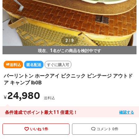
2 / 9
1
現在、
名がこの商品を検討中です
送料込
匿名配送
すぐに購入可
バーリントン ホークアイ ピクニック ビンテージ アウトド
ア キャンプ Ib0B
24,980
¥
送料込
11
条件達成でポイント最大
倍還元！
確認する
いいね 1件
コメント 0件