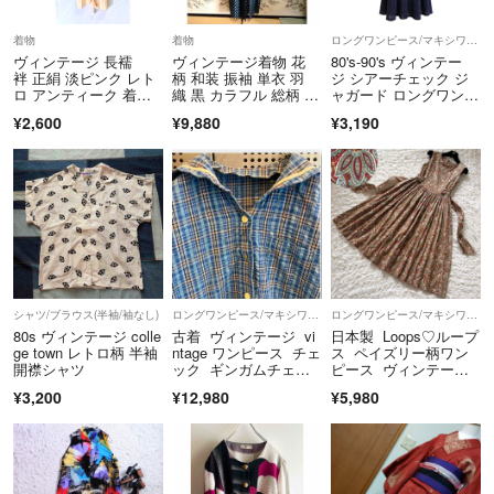
着物
着物
ロングワンピース/マキシワンピース
ヴィンテージ 長襦
ヴィンテージ着物 花
80's-90's ヴィンテー
袢 正絹 淡ピンク レト
柄 和装 振袖 単衣 羽
ジ シアーチェック ジ
ロ アンティーク 着
織 黒 カラフル 総柄 昭
ャガード ロングワンピ
物 和装
和レトロ
ース
¥2,600
¥9,880
¥3,190
シャツ/ブラウス(半袖/袖なし)
ロングワンピース/マキシワンピース
ロングワンピース/マキシワンピース
80s ヴィンテージ colle
古着 ヴィンテージ vi
日本製 Loops♡ループ
ge town レトロ柄 半袖
ntage ワンピース チェ
ス ペイズリー柄ワン
開襟シャツ
ック ギンガムチェッ
ピース ヴィンテージ
ク 派手
ライク M～L
¥3,200
¥12,980
¥5,980