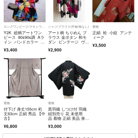
ロングワンピース/マキシワンピース
シャツ/ブラウス(半袖/袖なし)
着物
Y2K 総柄アートワン
アート柄 ちりめん ブ
正絹 袷 小紋 アンテ
ピース 80s90s調 Aラ
ラウス 金ボタン 和モ
ィーク
イン バンドカラー マ
ダン ビンテージ ヴィ
¥3,500
ルチカラー 大きめ お
ンテージ XL
¥3,400
¥2,900
しゃれ服 レディース
着物
着物
付下げ 身丈155cm 裄
黒羽織 しつけ付 羽織
丈63cm 正絹 秀品 【中
紐別売り 花 未使用
古】
品 着物 正絹 美品 身丈
約87 cm 裄丈約65.5c
¥6,800
¥3,000
m 26z08-3981