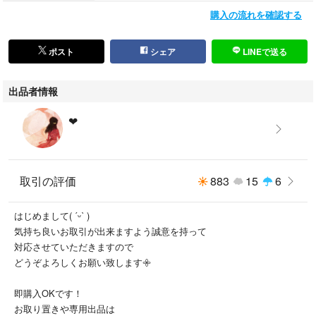
袋帯 #袋帯 #丸帯 #昼夜帯 #刺繍 #紬 #お祭り #イベント #パーティ #お宮
購入の流れを確認する
参り #卒業式 #入学式 #お茶会 #催事 #初詣 #正月 #kimono #Taisho Roma
n #和服 #古董和服 #着物女子 #大人 #可愛い #単衣 #小紋
ポスト
シェア
LINEで送る
出品者情報
❤︎⠀
⠀
取引の評価
883
15
6
はじめまして( ˊᵕˋ )
気持ち良いお取引が出来ますよう誠意を持って
対応させていただきますので
どうぞよろしくお願い致します𖧷
即購入OKです！
お取り置きや専用出品は