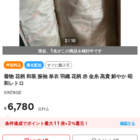
3 / 10
1
現在、
名がこの商品を検討中です
送料込
匿名配送
すぐに購入可
着物 花柄 和装 振袖 単衣 羽織 花柄 赤 金糸 高貴 鮮やか 昭
和レトロ
VINTAGE
6,780
¥
送料込
11
2
条件達成でポイント最大
倍+
%還元！
確認する
いいね 1件
コメント 0件