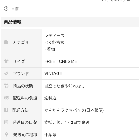
1日前
●お手持ちのモニターによっては少し色が違って見える場合がございま
す。
商品情報
レディース
カテゴリ
›
水着/浴衣
›
着物
サイズ
FREE / ONESIZE
#カラフル #花柄 #金糸 #高貴 #総柄 #鮮やか
ブランド
VINTAGE
#着物 #振袖 #浴衣 #花柄 #鮮やか #お祭り #華やか #和 #和装 #日本
商品の状態
目立った傷や汚れなし
#長襦袢 #袋帯 #イベント #着付け #可愛い #卒業式 #髪飾り #振袖 #アン
ティーク #正絹 #はこせこ #帯締 #和装 #七五三 #小物 #帯揚げ #結婚式 #
配送料の負担
送料込
訪問着 #留袖 #色留袖 #礼装用 #帯締め #ママ振袖 #レトロ #昭和レトロ #
成人式 #振袖 #草履 #着物 #丹後 #ちりめん #花火大会 #浴衣 #結び帯 #夏
配送方法
かんたんラクマパック(日本郵便)
祭り #ウタタネ #大正浪漫
#七五三 #子供 #着物 #浴衣 #花柄 #手毬 #ピンク #赤 #晴れ着 #日本 #和
発送日の目安
支払い後、1～2日で発送
柄 #和 #大正浪漫 #昭和レトロ #アンティーク #大正ロマン #レディース着
発送元の地域
千葉県
物 #普段着物 #着物散歩 #小紋 #羽織 #リサイクル #博多帯 #名古屋帯 #京