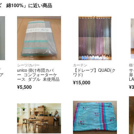
ズ 綿100%」に近い商品
シーツ/カバー
カーテン
棚
イ
unico 掛け布団カバ
【ドレープ】QUAD(ク
サ
 ア
ー コンフォーターケ
ワド)
扉
ース ダブル 未使用品
L
¥15,000
¥5,500
¥3