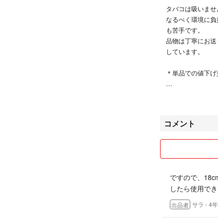
タバコは吸いませ
なるべく環境に負
も苦手です。
品物は丁寧にお送
しています。
＊単品での値下げ
一期一会、ご縁を大
コメント
ですので、18
したら使用でき
サラ
- 4
出品者