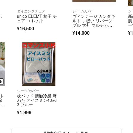
ダイニングチェア
シーツ/カバー
シ
ボ
unico ELEMT 椅子 チ
ヴィンテージ カンタキ
新
ェア エレムト
ルト 手縫い リバーシ
肌
ブル 大判 マルチカバ
ー
¥16,500
ー 一点物
グ
¥14,000
¥1
ス
用
シーツ/カバー
ット
枕パッド 接触冷感 麻
除
わた アイスミン43×6
 ＜
3 ブルー
¥1,999