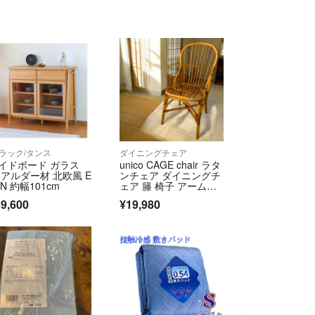
/ラック/タンス
ダイニングチェア
イドボード ガラス
unico CAGE chair ラタ
 アルダー材 北欧風 E
ンチェア ダイニングチ
AN 約幅101cm
ェア 籐 椅子 アームチ
ェア ラタン家具 ウニ
9,600
¥19,980
コ カージュ #1