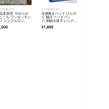
ーツ/カバー
シーツ/カバー
品未使用 やわらか
冷感敷きパッド ひんや
ここち ワンタッチシ
り 極涼 ベッドパッ
ツ シングルロン
ド 接触冷感 S シング
 ブルー 一枚 ポリエ
ル 紺色
,500
¥1,899
テル100% 新品未使