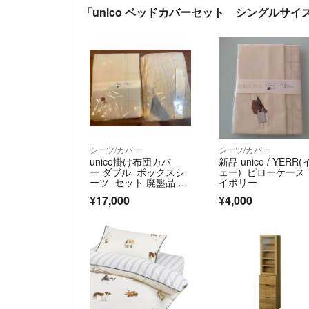
「unico ベッドカバーセット シングルサイ
シーツ/カバー
シーツ/カバー
unico掛け布団カバ
新品 unico / YERR(
ー ダブル ボックスシ
ェー) ピローケース
ーツ セット 廃盤品 YE
イボリー
RR
¥17,000
¥4,000