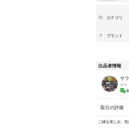
#寝具
#ベッドカバー
カテゴリ
#ボックスシーツ
#布団カバー
#インテリア
ブランド
#北欧
出品者情報
サ
サラ
取引の評価
ご縁を楽しみ、気