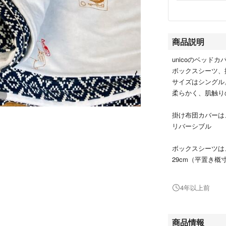
商品説明
unicoのベッド
ボックスシーツ、
サイズはシングル
柔らかく、肌触り
掛け布団カバーは
リバーシブル
ボックスシーツは
29cm（平置き概
1か月ほど使用し
4年以上前
替えのため出品し
無香料できれいに
商品情報
#unico