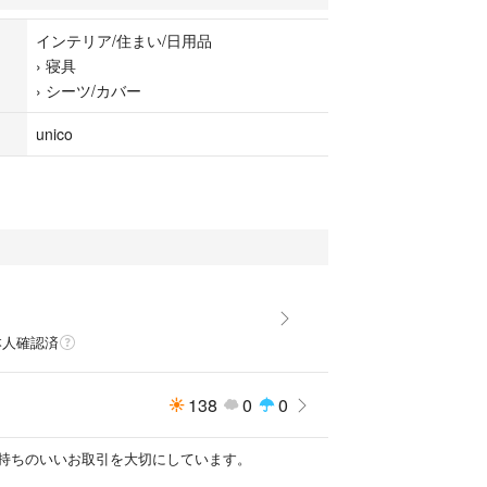
インテリア/住まい/日用品
›
寝具
›
シーツ/カバー
unico
ラ
本人確認済
138
0
0
持ちのいいお取引を大切にしています。