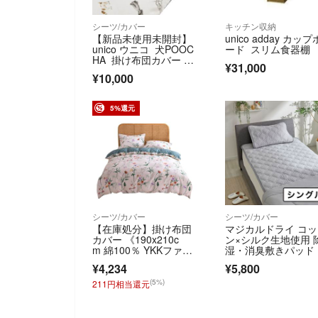
シーツ/カバー
キッチン収納
【新品未使用未開封】
unico adday カップ
unico ウニコ 犬POOC
ード スリム食器棚
HA 掛け布団カバー シ
¥31,000
ングル
¥10,000
5%還元
シーツ/カバー
シーツ/カバー
【在庫処分】掛け布団
マジカルドライ コ
カバー 《190x210c
ン×シルク生地使用 
m 綿100％ YKKファス
湿・消臭敷きパッド
ナー》
シングル＞🔶新品
¥4,234
¥5,800
(5%)
211円相当還元