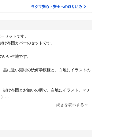
ラクマ安心・安全への取り組み
カバーセットです。
掛け布団カバーのセットです。
。
のいい生地です。
、黒に近い濃紺の幾何学模様と、白地にイラストの
、掛け布団とお揃いの柄で、白地にイラスト。マチ
寸）
続きを表示する
ていました。モダンで気に入っていましたが、模様
ます。
洗濯した状態でお渡しします。