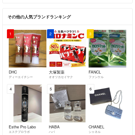
その他の人気ブランドランキング
1
2
3
DHC
大塚製薬
FANCL
ディーエイチシー
オオツカセイヤク
ファンケル
4
5
6
Esthe Pro Labo
HABA
CHANEL
エステプロラボ
ハバ
シャネル