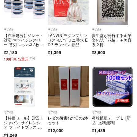
その他
その他
その他
【在庫処分】ジレット
LANVIN モダンプリン
資生堂が発行する企業
対応 マッハシンスリ
セス 4.5ml ミニ香水 E
文化誌「花椿」＋美容
ー 替刃 マッハ3 3枚
DP ランバン 新品
系２冊
刃 Machsy
¥2,180
¥1,399
¥3,600
(5%)
109円相当還元
その他
その他
その他
【特価セール】DKSH
レダの酵素121℃の2本
鼻腔拡張テープ L [新
ジャパン サイレンシ
セット
品 送料無料]
ア フライトプラス 携
¥12,000
¥1,439
帯ケース付 1ペ
¥1,248