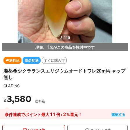
3 / 10
1
現在、
名がこの商品を検討中です
送料込
匿名配送
すぐに購入可
廃盤希少クラランスエリジウムオードトワレ20mlキャップ
無し
CLARINS
3,580
¥
送料込
11
2
条件達成でポイント最大
倍+
%還元！
確認する
いいね 1件
コメント 0件