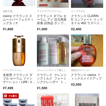
と考えられています。特にタンパク質系成分がなりやすい。
化粧下地
アイケア/アイクリーム
リップグロス
澱は香水の中で浮遊したり沈殿したりします。
clarins クラランス ス
クラランス ダブル セ
クラランス CLARIN
ムースパーフェクティ
ーラム アイ 目元用美
S コンフォート リップ
ングタッチ
容液 試供品 サンプル
オイル #02 ラズベリ
これらは異物として嫌われますが、天然香料のエッセンスをなるべく多
セット 6枚
ー 7m
¥1,800
¥1,000
¥2,400
く配合しようとすると澱は発生しやすく、澱を抑えすぎると、せっかく
の天然成分のおいしい部分、パワーのある部分を過剰に除去してしまう
ことになります。
澱は身体に害をなすものではありません。
。喫煙、ペット無し。細かなキズや汚れの見落としがあるかも知れない
ので、写真でよくご確認のうえ、気になる事かあれば、ご購入前にコメ
ントお願いします。ご購入後には対応出来ません。最後までご覧いただ
ファンデーション
クレンジング/メイク落とし
化粧水/ローション
きありがとうございました。(^^)
未使用 クラランス ダ
クラランス クレンジ
クラランス clarins フ
ブル セーラム ファン
ングミルク フォーミ
ィックスメイクアップ
デーション / L2W / 30
ングクレンザー トー
¥2,500
mL
ニングローション3点
¥7,499
¥1,500
5%還元