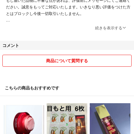
もし届いた品物に不審な点があれば、評価前にメッセージにてご連絡く
ださい。誠意をもってご対応いたします。いきなり悪い評価をつけた方
とはブロックし今後一切取引いたしません。
質問コメント等について
続きを表示する
顔の見えない取引ですので、横柄なコメント等は返信せずにスルーいた
します。最低限の挨拶、高飛車な物言い等。
コメント
香水の澱について
澱·異物の生成
商品について質問する
香水には植物由来天然香料が多く使用されます。
これら香水製造時にいったん溶かされ、溶けきれなかったものはフィル
タリングされて除去されますが時間の変化や気温の変化で半個体や個体
状の物質として再生することがあります。
こちらの商品もおすすめです
再生されたそれら物質は澱とよばれます。
澱は合成香料でも発生しますが、天然香料で多く発生する傾向にありま
す。
それは天然香料には純度の高い合成香料と比較すると、自然物由来だけ
に雑多で豊富な微妙成分が含まれており、これらが澱の原因になるから