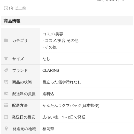
オードトワレ
1年以上前
ナチュラルスプレー
フランス製
商品情報
内容量20ml残量多
矢印表示
コスメ/美容
写真にて確認
カテゴリ
›
コスメ/美容 その他
ノズル確認のためワンプッシュ
›
その他
二次流通品
経年により変色
サイズ
なし
箱無し
キャップ無し
ブランド
CLARINS
写真にて確認
商品の状態
目立った傷や汚れなし
購入時期不明
冷暗所にて保管
配送料の負担
送料込
除菌ウェットティッシュにて拭き上げ
発送方法：チャック付き収納パックに入れ緩衝材で包み封筒にて発送。
配送方法
かんたんラクマパック(日本郵便)
喫煙ペット無し
発送日の目安
支払い後、1～2日で発送
他にも香水・アクセサリー等複数掲載中❗
発送元の地域
福岡県