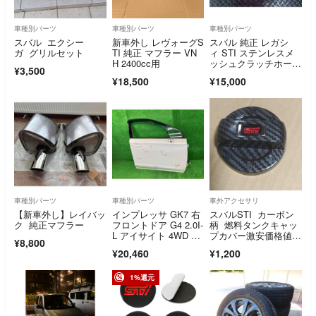
車種別パーツ
車種別パーツ
車種別パーツ
スバル エクシー
新車外し レヴォーグS
スバル 純正 レガシ
ガ グリルセット
TI 純正 マフラー VN
ィ STI ステンレスメ
H 2400cc用
ッシュクラッチホー
¥3,500
ス 5MT
¥18,500
¥15,000
車種別パーツ
車種別パーツ
車外アクセサリ
【新車外し】レイバッ
インプレッサ GK7 右
スバルSTI カーボン
ク 純正マフラー
フロントドア G4 2.0I-
柄 燃料タンクキャッ
L アイサイト 4WD セ
プカバー激安価格値引
¥8,800
ントラル M2E1 60009
き交渉不可
¥20,460
¥1,200
FL0009P K1X
1%還元