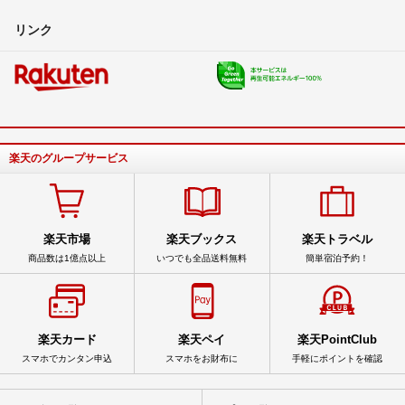
はるさめ
- 6年以上前
出品者
リンク
ありがとうございます！
取り付けに際してボルト・ナット・ガスケットは買い直す形になりま
すか？
みっきー
- 6年以上前
楽天のグループサービス
帰宅次第撮影しますね！
はるさめ
- 6年以上前
出品者
楽天市場
楽天ブックス
楽天トラベル
商品数は1億点以上
いつでも全品送料無料
簡単宿泊予約！
コメント失礼します。
チタン塗装のハゲとはどのくらいでしょうか。画像等ありますか。
よろしくお願い致します 。
みっきー
- 6年以上前
楽天カード
楽天ペイ
楽天PointClub
スマホでカンタン申込
スマホをお財布に
手軽にポイントを確認