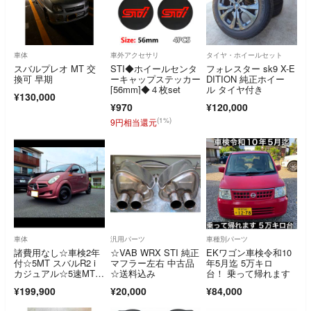
車体
車外アクセサリ
タイヤ・ホイールセット
スバルプレオ MT 交
STI◆ホイールセンタ
フォレスター sk9 X-E
換可 早期
ーキャップステッカー
DITION 純正ホイー
[56mm]◆４枚set
ル タイヤ付き
¥130,000
¥970
¥120,000
(1%)
9円相当還元
車体
汎用パーツ
車種別パーツ
諸費用なし☆車検2年
☆VAB WRX STI 純正
EKワゴン車検令和10
付☆5MT スバルR2 i
マフラー左右 中古品
年5月迄 5万キロ
カジュアル☆5速MT☆
☆送料込み
台！ 乗って帰れます
LEDライト
¥199,900
¥20,000
¥84,000