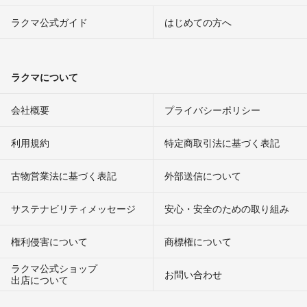
WRXであれば助手席1番前まで持ってけば運べます。
明日車に載るか試してみますが。
ラクマ公式ガイド
はじめての方へ
はるさめ
- 6年以上前
出品者
ラクマについて
そうですね。そもそもススが付くので、マフラーを毎回掃除するくら
いの方じゃなければ気にならないかと思います。
会社概要
プライバシーポリシー
はるさめ
- 6年以上前
出品者
利用規約
特定商取引法に基づく表記
キズは装着してしまえば気にならない程度ですね。
センターパイプはWRXで運べるでしょうか。
古物営業法に基づく表記
外部送信について
また群馬あたりでの引き取りは可能ですか？当方神奈川なので新潟ま
で行けないこともないですが…
サステナビリティメッセージ
安心・安全のための取り組み
みっきー
- 6年以上前
権利侵害について
商標権について
写真追加しました。4枚目が1番ひどいですが、3ミリくらいのハゲで
ラクマ公式ショップ
す。
お問い合わせ
出店について
ガスケットだけは消耗品なので買う必要がありますが、2000円くらい
みたいです