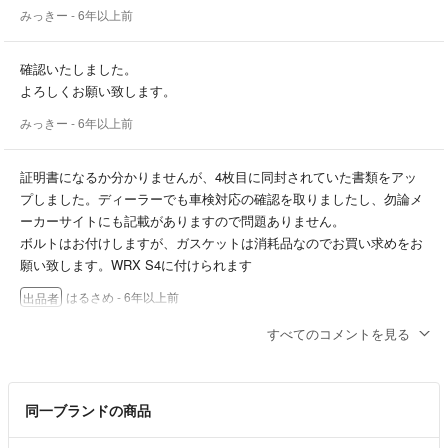
みっきー
- 6年以上前
確認いたしました。
よろしくお願い致します。
みっきー
- 6年以上前
証明書になるか分かりませんが、4枚目に同封されていた書類をアッ
プしました。ディーラーでも車検対応の確認を取りましたし、勿論メ
ーカーサイトにも記載がありますので問題ありません。
ボルトはお付けしますが、ガスケットは消耗品なのでお買い求めをお
願い致します。WRX S4に付けられます
はるさめ
- 6年以上前
出品者
すべてのコメントを見る
ありがとうございます。
最後に確認なのですが、
①車検に通る付属の証明書等はありますか。
同一ブランドの商品
②ガスケットとボルトさえ用意すればWRXS4に取り付けられる認識
で合っていますか。