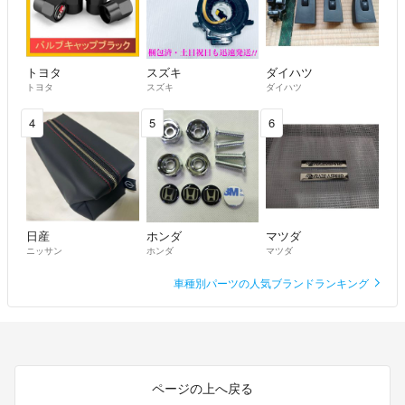
2万円引きで少し検討いたします。
みっきー
- 6年以上前
トヨタ
スズキ
ダイハツ
トヨタ
スズキ
ダイハツ
申し訳ありませんが急ぎで処分したいわけではないのでそこまでの値
引きは難しいです。
4
5
6
はるさめ
- 6年以上前
出品者
また私事ですが土日しか引き取りに行けないのでよろしくお願いしま
す。
日産
ホンダ
マツダ
みっきー
- 6年以上前
ニッサン
ホンダ
マツダ
車種別パーツの人気ブランドランキング
承知いたしました。
購入したいと考えているのですが、明日早速取りに伺うので、9万円
丁度になりませんか。
こちらでしたら販売手数料はだいぶ少ないと思うので…よろしくお願
い致します。
ページの上へ戻る
みっきー
- 6年以上前