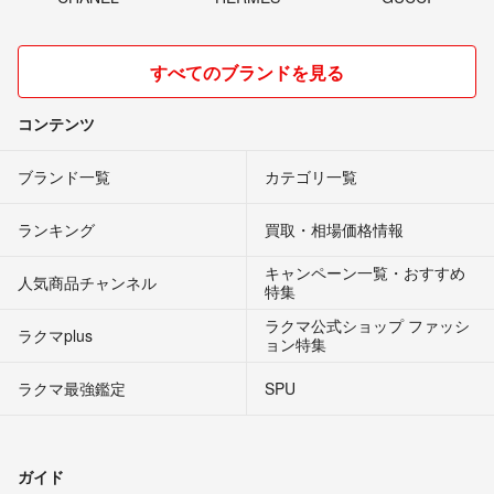
恐らく燃料費込みで15,000円ほどかかると思いますのでその程度は引
かせていただきますが、佐川急便でも発送できるようなので明日確認
してみます
すべてのブランドを見る
はるさめ
- 6年以上前
出品者
コンテンツ
cクラスカブリオレおしゃれですね！
ブランド一覧
カテゴリ一覧
状態や状況は把握しました。
あとはお値段なのですが…もし新潟まで取りに行くとして、いくら位
ランキング
買取・相場価格情報
になるでしょうか。
キャンペーン一覧・おすすめ
みっきー
- 6年以上前
人気商品チャンネル
特集
ラクマ公式ショップ ファッシ
実家が埼玉県の浦和で嫁の実家が神奈川ですので出来る限り協力はさ
ラクマplus
ョン特集
せていただきます
ラクマ最強鑑定
SPU
はるさめ
- 6年以上前
出品者
運べますが、実はCクラスカブリオレに乗り換えてしまってセンター
パイプを運べない状況です、、、
ガイド