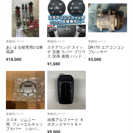
車種別パーツ
車種別パーツ
車種別パーツ
あいまる様専用z12車
ステアリング スイッ
DA17V エアコンコン
高調
チ 交換 ラバー プリウ
プレッサー
ス 30系 後期 ハンド
¥19,000
¥3,000
ル 左右
¥1,680
車種別パーツ
車種別パーツ
スズキ ジムニー
30系アルファード 6
用 フューエルキャッ
ボタンスマートキー
プカバー シルバ
¥5,000
ー 給油口カバー シ