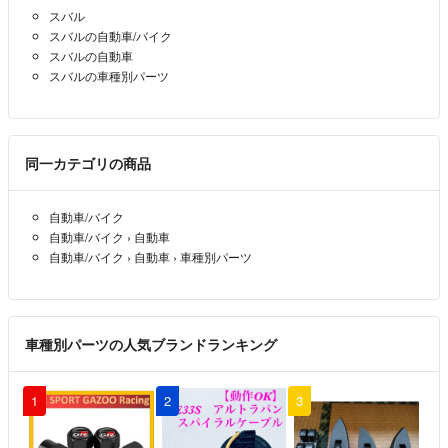
よろしくお願い致します。
スバル
スバルの自動車/バイク
みっきー
- 6年以上前
スバルの自動車
スバルの車種別パーツ
かしこまりました。よろしくお願いします
はるさめ
- 6年以上前
出品者
同一カテゴリの商品
コメント気づかずすみません。
お値引ありがとうございます。専用お願いします。
自動車/バイク
28に引き取りという形にしたいと思いますが、よろしいでしょうか。
自動車/バイク
›
自動車
自動車/バイク
›
自動車
›
車種別パーツ
みっきー
- 6年以上前
>ミッキーさん
28.29で引き取りいただけるのであれば9万円で構いません。
車種別パーツの人気ブランドランキング
はるさめ
- 6年以上前
出品者
1
2
3
分かりました。
無理なお願いをしてしまい申し訳ないです。