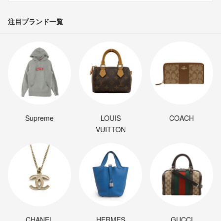
注目ブランド一覧
長岡市になりますので、関越道の終点になります
はるさめ
- 6年以上前
出品者
確認していただきありがとうございます。
因みに引き取りに行くとしたら新潟のどの辺りでしょうか。
みっきー
- 6年以上前
Supreme
LOUIS
COACH
佐川急便だと260センチオーバーで送れないみたいです。もし引き取
VUITTON
りに来ていただけるのであれば2万円引かせていただきます
はるさめ
- 6年以上前
出品者
了解しました。ありがとうございます。
是非検討させていただきたいと思います。
みっきー
- 6年以上前
CHANEL
HERMES
GUCCI