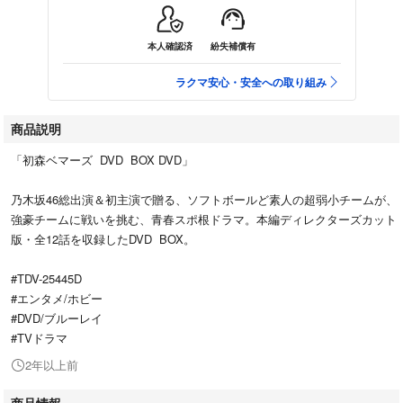
本人確認済
紛失補償有
ラクマ安心・安全への取り組み
商品説明
「初森ベマーズ DVD BOX DVD」
乃木坂46総出演＆初主演で贈る、ソフトボールど素人の超弱小チームが、
強豪チームに戦いを挑む、青春スポ根ドラマ。本編ディレクターズカット
版・全12話を収録したDVD BOX。
#TDV-25445D
#エンタメ/ホビー
#DVD/ブルーレイ
#TVドラマ
2年以上前