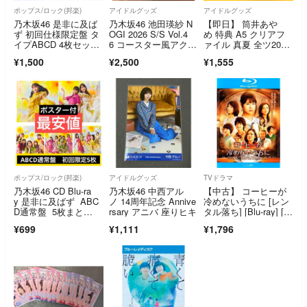
ポップス/ロック(邦楽)
アイドルグッズ
アイドルグッズ
乃木坂46 是非に及ば
乃木坂46 池田瑛紗 N
【即日】 筒井あや
ず 初回仕様限定盤 タ
OGI 2026 S/S Vol.4
め 特典 A5 クリアフ
イプABCD 4枚セッ
6 コースター風アクリ
ァイル 真夏 全ツ202
ト 封入特典 生写真付
ルキーホルダー
6 乃木坂46
¥1,500
¥2,500
¥1,555
き 五百城茉央 コン
プ 4種セット
ポップス/ロック(邦楽)
アイドルグッズ
TVドラマ
乃木坂46 CD Blu-ra
乃木坂46 中西アル
【中古】 コーヒーが
y 是非に及ばず ABC
ノ 14周年記念 Annive
冷めないうちに [レン
D通常盤 5枚まと
rsary アニバ 座りヒキ
タル落ち] [Blu-ray] [ブ
め 初回 ポスター付
ルーレイ]
¥699
¥1,111
¥1,796
き 特典付き 井上
和 筒井あやめ