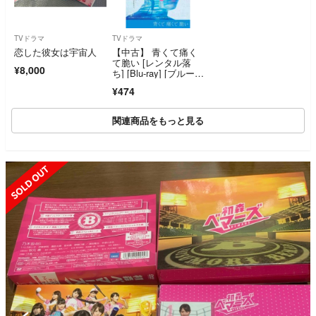
TVドラマ
TVドラマ
恋した彼女は宇宙人
【中古】 青くて痛く
て脆い [レンタル落
¥8,000
ち] [Blu-ray] [ブルーレ
イ]
¥474
関連商品をもっと見る
SOLD OUT