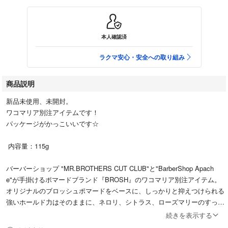
本人確認済
ラクマ安心・安全への取り組み
商品説明
新品未使用、未開封。
ワコマリア別注アイテムです！
パッケージがかっこいいです☆
内容量：115g
バーバーショップ "MR.BROTHERS CUT CLUB"と"BarberShop Apach
e"が手掛けるポマードブランド『BROSH』のワコマリア別注アイテム。
オリジナルのブロッシュポマードをベースに、しっかりと抑えつけられる
強いホールド力はそのままに、ネロリ、シトラス、ローズマリーのすっき
りした彩りと清涼感をプラスして、高級感のあるシトラス・アロマティッ
続きを表示する
クの香りに仕上げています。