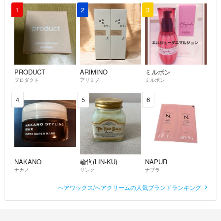
1
2
3
PRODUCT
ARIMINO
ミルボン
プロダクト
アリミノ
ミルボン
4
5
6
NAKANO
輪怐(LIN-KU)
NAPUR
ナカノ
リンク
ナプラ
ヘアワックス/ヘアクリームの人気ブランドランキング