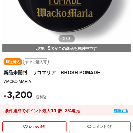
2 / 3
5
現在、
名がこの商品を検討中です
送料込
すぐに購入可
新品未開封 ワコマリア BROSH POMADE
WACKO MARIA
3,200
¥
送料込
11
2
条件達成でポイント最大
倍+
%還元！
確認する
いいね 5件
コメント 0件