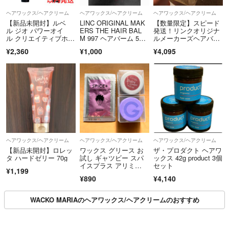
ヘアワックス/ヘアクリーム
ヘアワックス/ヘアクリーム
ヘアワックス/ヘアクリーム
【新品未開封】ルベ
LINC ORIGINAL MAK
【数量限定】スピード
ル ジオ パワーオイ
ERS THE HAIR BAL
発送！リンクオリジナ
ル クリエイティブホー
M 997 ヘアバーム 5
ルメーカーズヘアバー
ルド 100g×2本
g お試し
ムNo997 70g
¥2,360
¥1,000
¥4,095
ヘアワックス/ヘアクリーム
ヘアワックス/ヘアクリーム
ヘアワックス/ヘアクリーム
【新品未開封】ロレッ
ワックス グリース お
ザ・プロダクト ヘアワ
タ ハードゼリー 70g
試し ギャツビー スパ
ックス 42g product 3個
イスプラス アリミ
セット
¥1,199
ノ ミニ 試供品
¥890
¥4,140
WACKO MARIAのヘアワックス/ヘアクリームのおすすめ