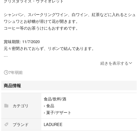
クリスタライズ・ヴァイオレット
シャンパン、スパークリングワイン、白ワイン、紅茶などに入れるとシュ
ワシュワとお砂糖が溶けて花が開きます。
コーヒー等のお茶うけにもおすすめです。
賞味期限: 11/7/2020
元々密閉されておらず、リボンで結んであります。
LES VIOLETTES CRISTALLISEES
続きを表示する
PARIS
7年弱前
#ラデュレ
商品情報
#デメル
#demel
食品/飲料/酒
#laduree
カテゴリ
›
食品
›
菓子/デザート
ブランド
LADUREE