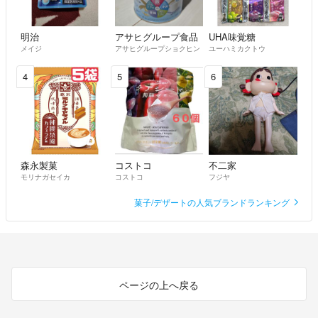
明治
アサヒグループ食品
UHA味覚糖
メイジ
アサヒグループショクヒン
ユーハミカクトウ
4
5
6
森永製菓
コストコ
不二家
モリナガセイカ
コストコ
フジヤ
菓子/デザートの人気ブランドランキング
ページの上へ戻る