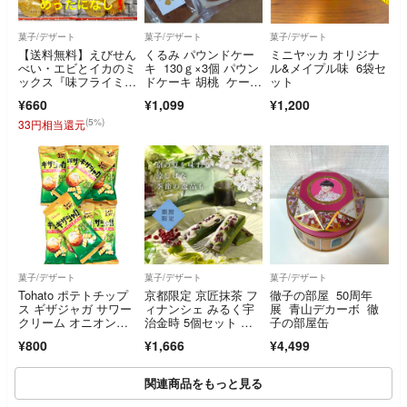
菓子/デザート
菓子/デザート
菓子/デザート
【送料無料】えびせん
くるみ パウンドケー
ミニヤッカ オリジナ
べい・エビとイカのミ
キ 130ｇ×3個 パウン
ル&メイプル味 6袋セ
ックス『味フライミッ
ドケーキ 胡桃 ケー
ット
クス』2袋(新品)
キ 菓子
¥660
¥1,099
¥1,200
(5%)
33円相当還元
菓子/デザート
菓子/デザート
菓子/デザート
Tohato ポテトチップ
京都限定 京匠抹茶 フ
徹子の部屋 50周年
ス ギザジャガ サワー
ィナンシェ みるく宇
展 青山デカーボ 徹
クリーム オニオン
治金時 5個セット ギ
子の部屋缶
味 37g×8袋 スモール
フト 京都土産 個包
¥800
¥1,666
¥4,499
サイズ 手軽 スナッ
装 贈り物 プレゼン
ク菓子 濃いうま
ト お祝い 人気 おしゃ
れ
関連商品をもっと見る