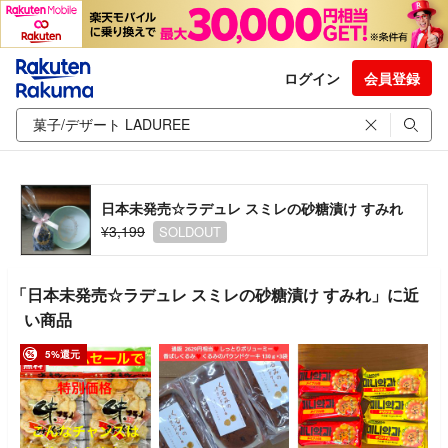
ログイン
会員登録
日本未発売☆ラデュレ スミレの砂糖漬け すみれ
¥3,199
SOLDOUT
「日本未発売☆ラデュレ スミレの砂糖漬け すみれ」に近
い商品
5%還元