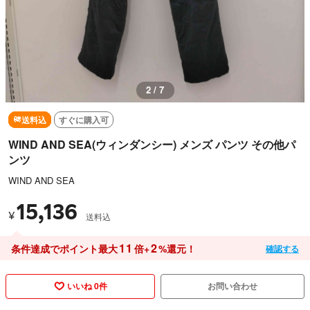
2 / 7
送料込
すぐに購入可
WIND AND SEA(ウィンダンシー) メンズ パンツ その他パ
ンツ
WIND AND SEA
15,136
¥
送料込
11
2
条件達成でポイント最大
倍+
%還元！
確認する
いいね 0件
お問い合わせ