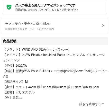
楽天の審査を経たラクマ公式ショップです
商品が気になったら【いいね♡】しておトク情報をゲット
ラクマ安心・安全への取り組み
補償制度やカスタマーサポートなどのご案内
商品説明
【ブランド】WIND AND SEA(ウィンダンシー)
【アイテム】20AW Flexible Insulated Pants フレキシブル インサレーシ
ョン パンツ
【年代】2020AW
【特記】型番(WAS-PA-20AU001) × コラボ([28557]Snow Peak(スノーピー
ク))
【表記サイズ】M
【実寸】ウエスト44cm 股上31cm 腿幅30cm 股下69cm 裾幅19.5cm
【素材】ポリエステル
【色】黒系
【丈の長さ】10分丈ロング（マキシ）
続きを表示する
【状態】(C)ダメージ・訳あり