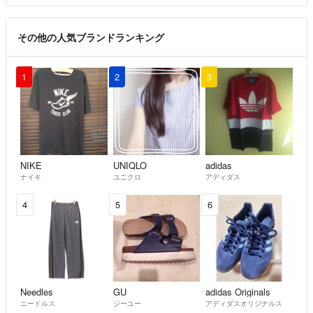
その他の人気ブランドランキング
1
2
3
NIKE
UNIQLO
adidas
ナイキ
ユニクロ
アディダス
4
5
6
Needles
GU
adidas Originals
ニードルス
ジーユー
アディダスオリジナルス