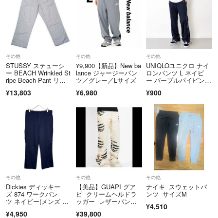
その他
その他
その他
STUSSY ステューシ
¥9,900【新品】New ba
UNIQLOユニクロ ナイ
ー BEACH Wrinkled St
lance ジャージーパン
ロンパンツ L ネイビ
ripe Beach Pant リン
ツ／グレー／Lサイズ
ー パープルパイピン
クルストライプ ビーチ
グ テック系
¥13,803
¥6,980
¥900
パンツ シワ加工 メン
ズ XL
その他
その他
その他
Dickies ディッキー
【美品】GUAPI グア
ナイキ スウェットパ
ズ 874 ワークパン
ピ クリームヘルドラ
ンツ サイズM
ツ ネイビー(メンズ W3
ッガー レザーパン
¥4,510
4 L30)中古 古着 Y6776
ツ 30
¥4,950
¥39,800