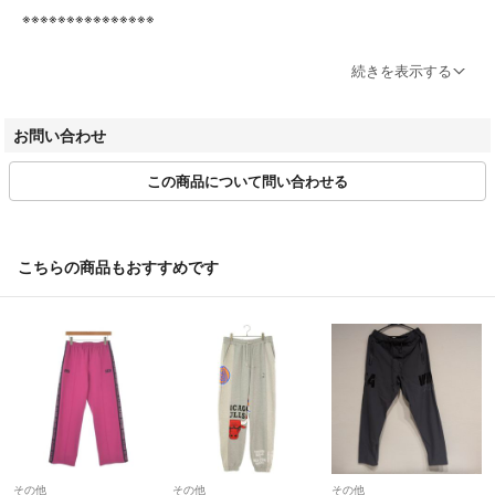
※※※※※※※※※※※※※※※
株式会社リンクが運営する、ブランド古着買取販売BAZZSTORE（バズ
続きを表示する
ストア）です。
お問い合わせ
▼お問い合わせについて
商品詳細ページ、または取引ページよりお問い合わせボタン押下＞問い
この商品について問い合わせる
合わせフォームよりお問い合わせください。
受付時間：平日9:00～18:00(土日祝休み)
※お値引きの対応はできかねます。
こちらの商品もおすすめです
※お問い合わせには3営業日以内に返答します。
※営業時間外のお問い合わせに関しては翌営業日の受付となります。
※商品に関するお問合せの際は該当商品の「管理番号(13桁)」をお伝え
ください。
※土日祝日の営業と出荷行っておりません。出荷までに3営業日程お時
間をいただいております。
※複数店舗併売の為、完売する場合がございます。
※店頭受け渡しは行っておりません。
その他
その他
その他