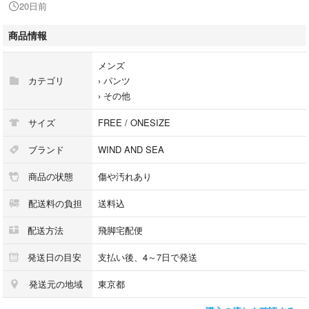
20日前
【管理番号】1141764243667
【備考】裾に薄汚れがございます。
商品情報
#ブランド古着バズストア
メンズ
#[27560]WINDANDSEA(ウィンダンシー)_バズストア
カテゴリ
›
パンツ
#_バズストア
›
その他
#M_バズストア
#黒系_バズストア
サイズ
FREE / ONESIZE
こちらの商品はラクマ公式パートナーのBAZZSTORE（バズストア）によ
ブランド
WIND AND SEA
って出品されています。
商品の状態
傷や汚れあり
配送料の負担
送料込
配送方法
飛脚宅配便
発送日の目安
支払い後、4～7日で発送
発送元の地域
東京都