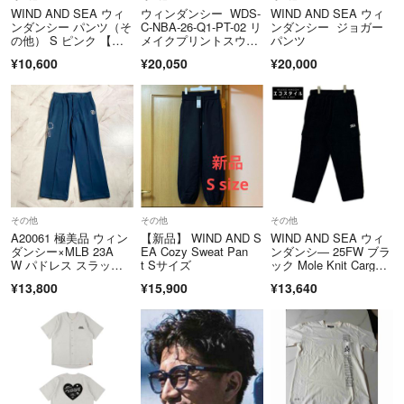
▼お取引について
WIND AND SEA ウィ
ウィンダンシー WDS-
WIND AND SEA ウィ
ンダンシー パンツ（そ
C-NBA-26-Q1-PT-02 リ
ンダンシー ジョガー
当店はラクマの規約に則り営業させて頂いております。
の他） S ピンク 【古
メイクプリントスウェ
パンツ
特定のお客様に対するお取り置きや専用ページには対応できかねます。
着】【中古】【送料無
ットロングパンツ メン
¥10,600
¥20,050
¥20,000
またお問い合わせの有無に関わらず、ご購入は先着順とさせて頂いてお
料】
ズ L
ります。
※このアカウントはラクマ公式ショップのブランド古着買取販売BAZZS
TORE（バズストア）によって運営されています。
安心なアイテムをお客様にお届けできるように心がけております。
▼特商法
その他
その他
その他
https://fril.jp/ts/official/law/lnk/
A20061 極美品 ウィン
【新品】 WIND AND S
WIND AND SEA ウィ
ダンシー×MLB 23A
EA Cozy Sweat Pan
ンダンシ― 25FW ブラ
W パドレス スラック
t Sサイズ
ック Mole Knit Carg
▼返品特約
ス青L
o Pant
https://fril.jp/ts/official/law/lnk/#return_policy
¥13,800
¥15,900
¥13,640
▼古物許可証：東京都公安委員会 第305571105109号
▼適格請求書発行事業者登録番号：T4011601017956