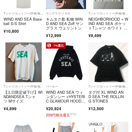
Tシャツ/カットソー(半袖/袖なし)
サングラス/メガネ
Tシャツ/カットソー(半袖/袖なし)
WIND AND SEA Base
キムタク着 私物 WIN
NEIGHBORHOOD × W
ball S/S Shirt
D AND SEA Zoff サン
IND AND SEA ポケッ
グラス ウェリントン
トTシャツ ホワイト L
¥10,800
サイズ ネイバーフッ
¥12,999
¥9,499
ド ウィンダンシー 白
1%還元
Tシャツ/カットソー(半袖/袖なし)
パーカー
Tシャツ/カットソー(半袖/袖なし)
【土日限定値下げ】WI
WIND AND SEA ウィ
タグ付 XL WIND AN
NDANDSEA Tシャ
ンダンシー ×HYSTERI
D SEA THE ROLLIN
ツ Mサイズ
C GLAMOUR HOODI
G STONES
E WDS-HYS-3-06 ヒス
¥4,899
¥20,924
¥12,500
テリックグラマー ロゴ
刺繍 フーディ プルオ
(1%)
209円相当還元
ーバーパーカー ブラッ
ク