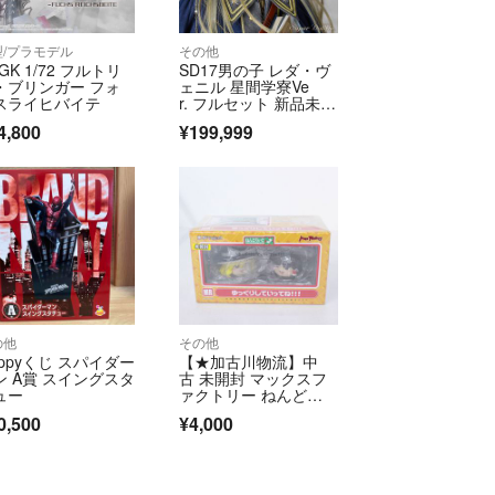
型/プラモデル
その他
GK 1/72 フルトリ
SD17男の子 レダ・ヴ
・ブリンガー フォ
ェニル 星間学寮Ve
スライヒバイテ
r. フルセット 新品未開
封 スーパードルフィ
4,800
¥199,999
ー ボークス VOLKS ド
ルパ55
の他
その他
appyくじ スパイダー
【★加古川物流】中
ン A賞 スイングスタ
古 未開封 マックスフ
ュー
ァクトリー ねんどろ
いど 東方プロジェク
0,500
¥4,000
ト ゆっくりしていっ
てね！！！【719】