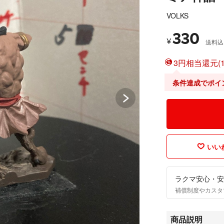
VOLKS
330
¥
送料込
3円相当還元(1
条件達成でポイ
いいね
ラクマ安心・安
補償制度やカスタ
商品説明