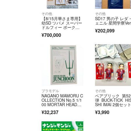
その他
その他
【8/15月華さま専用】
SD17 男の子 レダ
幼SD ツバメ スーパー
ェニル 星間学寮Ver
ドルフィー ボークス Y
¥202,099
SD
¥700,000
プラモデル
その他
NAGANO MAMORU C
ベアブリック 第52
OLLECTION No.5 1/1
弾 BUCK-TICK HI
00 MORTAR HEADD J
SHI IMAI 2個セッ
UNCHOON(モーター
¥32,237
¥3,990
ヘッド ジュノーン) フ
ァイブスター物語 ガ
レージキット プラモ
デル ボークス