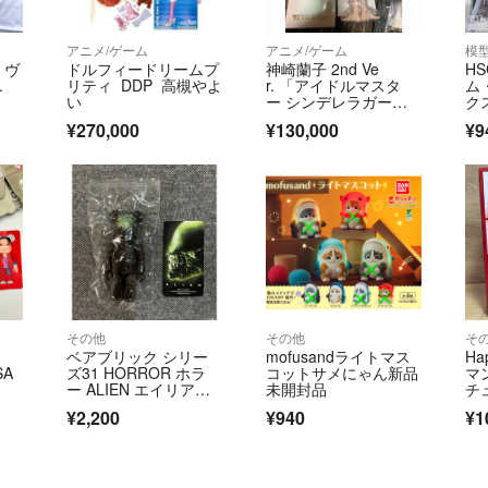
アニメ/ゲーム
アニメ/ゲーム
模
・ヴ
ドルフィードリームプ
神崎蘭子 2nd Ve
HS
.
リティ DDP 高槻やよ
r. 「アイドルマスタ
ム
い
ー シンデレラガール
ク
ズ」 DDS
¥270,000
¥130,000
¥9
その他
その他
そ
ベアブリック シリー
mofusandライトマス
H
SA
ズ31 HORROR ホラ
コットサメにゃん新品
マ
ト
ー ALIEN エイリア
未開封品
チ
ン 100%
¥2,200
¥940
¥1