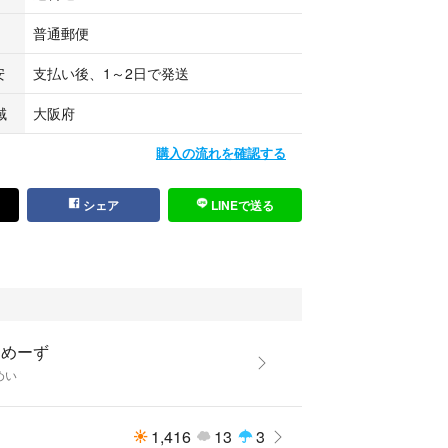
普通郵便
安
支払い後、1～2日で発送
域
大阪府
購入の流れを確認する
シェア
LINEで送る
うめーず
めい
1,416
13
3