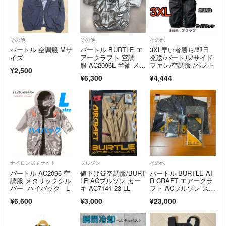
その他
その他
その他
バートル 空調服 Mサ
バートル BURTLE エ
3XL早い者勝ち/即日
イズ
アークラフト 空調
発送/バートル/サイド
服 AC2096L 半袖 メタ
ファン/空調服 /ベスト
¥2,500
リックシルバー Lサイ
¥6,300
¥4,444
ズ
ナイロンジャケット
ブルゾン
その他
バートル AC2096 空
値下げ👕空調服/BURT
バートル BURTLE AI
調服 メタリックシル
LE ACブルゾン カー
R CRAFT エアークラ
バー ハイバック L
キ AC7141-23-LL
フト ACブルゾン スト
ームグレー ファンユ
¥6,600
¥3,000
¥23,000
ニット バッテリー