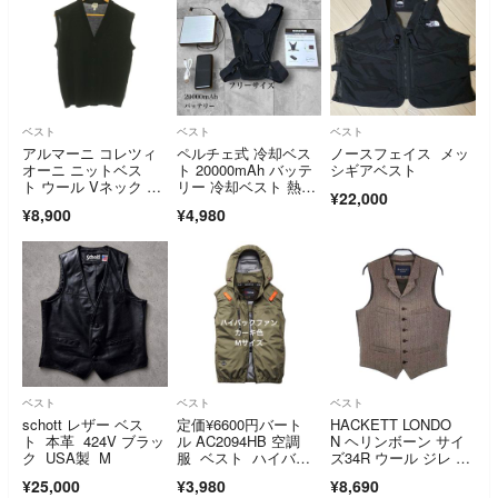
ベスト
ベスト
ベスト
アルマーニ コレツィ
ペルチェ式 冷却ベス
ノースフェイス メッ
オーニ ニットベス
ト 20000mAh バッテ
シギアベスト
ト ウール Vネック ロ
リー 冷却ベスト 熱中
¥22,000
ゴ刺繍 I48 黒
症対策
¥8,900
¥4,980
ベスト
ベスト
ベスト
schott レザー ベス
定価¥6600円バート
HACKETT LONDO
ト 本革 424V ブラッ
ル AC2094HB 空調
N ヘリンボーン サイ
ク USA製 M
服 ベスト ハイバッ
ズ34R ウール ジレ ベ
ク Mサイズ
スト ブラウン メン
¥25,000
¥3,980
¥8,690
ズ ハケットロンドン