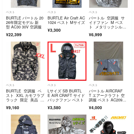
ベスト
ベスト
ベスト
BURTLE バートル 20
BURTLE Air Craft AC
バートル 空調服 サ
26年限定モデル 新
1024 ベスト Mサイズ
イドファン M ベス
型 AC30 30V 空調服
ト メタリックシルバ
¥3,300
ー 限定色
¥22,399
¥6,999
ベスト
ベスト
ベスト
BURTLE 空調服 ベ
Lサイズ SB BURTL
バートル AIRCRAF
スト XXL カモフラブ
E AIR CRAFT サイド
T エアークラフト 空
ラック 限定 美品 ゴ
バックファン ベスト
調服 ベスト AC2094H
ルフ ②
B 3XL アッシュグレ
¥9,160
¥3,580
¥4,000
ー 新品未開封品！