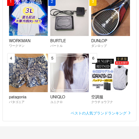
1
2
3
WORKMAN
BURTLE
DUNLOP
ワークマン
バートル
ダンロップ
4
5
6
patagonia
UNIQLO
空調服
パタゴニア
ユニクロ
クウチョウフク
ベストの人気ブランドランキング