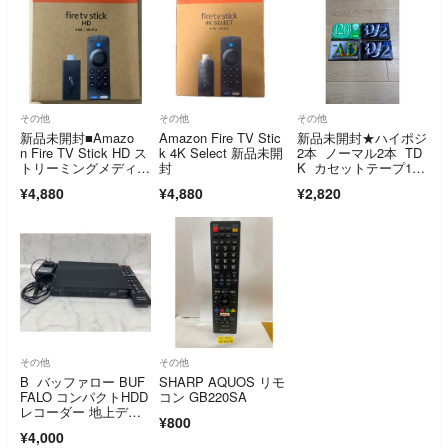
その他
その他
その他
新品未開封■Amazo
Amazon Fire TV Stic
新品未開封★ハイポジ
n Fire TV Stick HD ス
k 4K Select 新品未開
2本 ノーマル2本 TD
トリーミングメディア
封
K カセットテープ120
プレイヤー
分 × 4本
¥4,880
¥4,880
¥2,820
その他
その他
B バッファロー BUF
SHARP AQUOS リモ
FALO コンパクトHDD
コン GB220SA
レコーダー 地上デジ
¥800
タル DVR-1C/500G
¥4,000