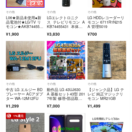
その他
その他
その他
L06★新品未使用●新
LGエレクトロニク
LG HDDレコーダーリ
品電池付★LG/TV リ
ス テレビリモコン A
モコン 6711R1N215
モコン★AKB7445543
KB74455431 本体い
A 管理5019
7
たみ
¥1,900
¥3,830
¥700
その他
その他
その他
中古 LG エルジー BD
動作品 LG 43UJ630
【ジャンク品】LG テ
プレーヤー ACアダプ
A 基板セット43型 201
レビ 純正マジックリ
ター WA-12M12FU
7年製 修理•部品取り
モコン MR21GB
用
¥1,299
¥7,000
¥1,499
1%還元