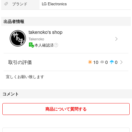
ブランド
LG Electronics
#LG
#LGエレクトロニクス
出品者情報
#ビデオデッキ
#VHS
takenoko's shop
Takenoko
本人確認済
取引の評価
10
0
0
宜しくお願い致します
コメント
商品について質問する