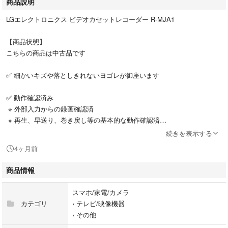
商品説明
LGエレクトロニクス ビデオカセットレコーダー R-MJA1
【商品状態】
こちらの商品は中古品です
✅ 細かいキズや落としきれないヨゴレが御座います
✅ 動作確認済み
※ 外部入力からの録画確認済
※ 再生、早送り、巻き戻し等の基本的な動作確認済
続きを表示する
✅ 内部清掃、グリスアップ済み
4ヶ月前
【商品内容】
商品情報
・本体のみ
スマホ/家電/カメラ
✅ リモコンは付属しませんが基本的な操作は本体で可能です
カテゴリ
›
テレビ/映像機器
›
その他
以上の事にご理解を頂いた上でのご購入をお願いいたします