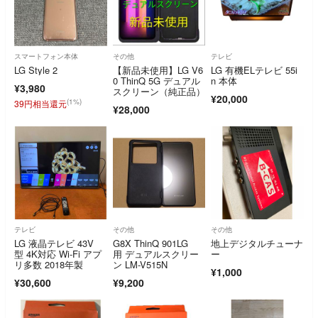
スマートフォン本体
その他
テレビ
LG Style 2
【新品未使用】LG V6
LG 有機ELテレビ 55i
0 ThinQ 5G デュアル
n 本体
¥3,980
スクリーン（純正品）
¥20,000
(1%)
39円相当還元
¥28,000
テレビ
その他
その他
LG 液晶テレビ 43V
G8X ThinQ 901LG
地上デジタルチューナ
型 4K対応 Wi-Fi アプ
用 デュアルスクリー
ー
リ多数 2018年製
ン LM-V515N
¥1,000
¥30,600
¥9,200