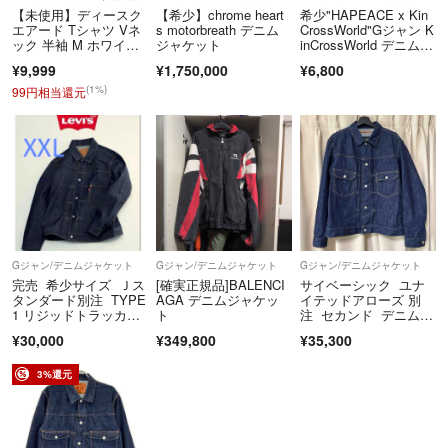
【未使用】ディースク
【希少】chrome heart
希少"HAPEACE x Kin
エアード Tシャツ Vネ
s motorbreath デニム
CrossWorld"Gジャン K
ック 半袖 M ホワイ
ジャケット
inCrossWorld デニムジ
ト 袖ロゴ 白T 無地 ス
ャケット ブリーチ加工
¥9,999
¥1,750,000
¥6,800
トレッチ メンズ 6M20
YG01
(1%)
99円相当還元
Gジャン/デニムジャケット
Gジャン/デニムジャケット
Gジャン/デニムジャケット
完売 希少サイズ Ｊス
[確実正規品]BALENCI
サイベーシック ユナ
タンダード別注 TYPE
AGA デニムジャケッ
イテッドアローズ 別
1 リジッドトラッカー
ト
注 セカンド デニムジ
ジャケット
ャケット
¥30,000
¥349,800
¥35,300
3%還元