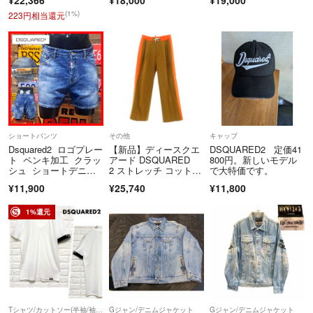
ゴ S74AM1360
正規品ではない、模造品や偽物。
(1%)
223円相当還元
特徴:
粗悪な作り: 本物と比べて、ロゴの形状、縫製、素材などが明らかに劣
っている。
鑑定で判別: ブランドの専門鑑定士が見れば、本物との違いが判別でき
る。
流通は違法: 偽ブランド品（コピー商品）の販売や購入は、法律で禁じ
られている。
ショートパンツ
その他
キャップ
Dsquared2 ロゴプレー
【新品】ディースクエ
DSQUARED2 定価41
ト ペンキ加工 クラッ
アード DSQUARED
800円。新しいモデル
シュ ショートデニ
2 ストレッチ コット
で大特価です。
ム 46
ン ワイド イージーパ
¥11,900
¥25,740
¥11,800
ンツ キャメルブラウン
xオレンジ【サイズ4
6】【メンズ】
1%還元
Tシャツ/カットソー(半袖/袖なし)
Gジャン/デニムジャケット
Gジャン/デニムジャケット