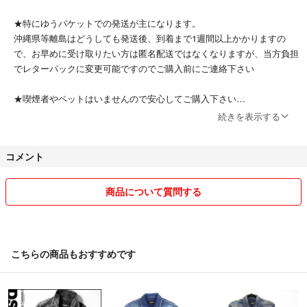
★特にゆうパケットでの発送が主になります。
沖縄県等離島はどうしても発送後、到着まで1週間以上かかりますの
で、お早めに受け取りたい方は匿名配送ではなくなりますが、当方負担
でレターパックに変更可能ですのでご購入前にご連絡下さい
★喫煙者やペットはいませんので安心してご購入下さい
続きを表示する
★取り置きサービスはご購入後から一週間まで対応いたします。ご購入
コメント
前の取り置きは出来かねますのでご遠慮下さい
★ご質問はお気軽にお尋ね下さい
商品について質問する
★全てが中古のお品になります。ファスナーが使えない、キャスターが
回らない、鍵が開かなくて使えない等、使用できない場合は返品をお受
けいたします
こちらの商品もおすすめです
新品に近いレベルをお探しのかたや、中古品にご理解のないかたはご遠
慮下さい
汚れやスレ等、使用に問題ないレベルだと見落としがあることがありま