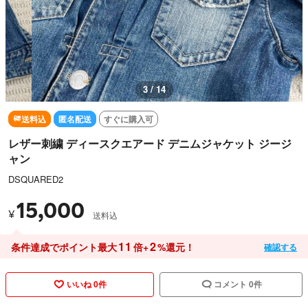
3 / 14
送料込
匿名配送
すぐに購入可
レザー刺繍 ディースクエアード デニムジャケット ジージ
ャン
DSQUARED2
15,000
¥
送料込
11
2
条件達成でポイント最大
倍+
%還元！
確認する
いいね 0件
コメント 0件