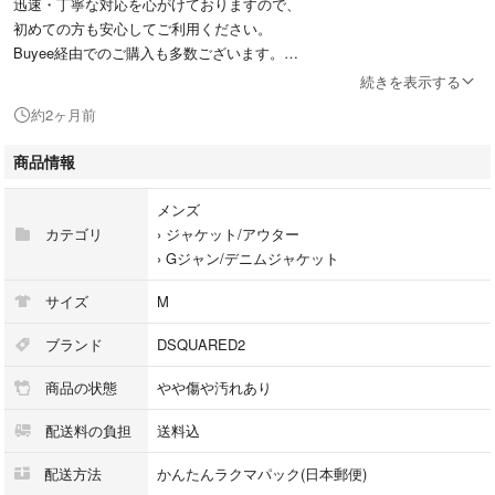
迅速・丁寧な対応を心がけておりますので、
初めての方も安心してご利用ください。
Buyee経由でのご購入も多数ございます。
海外のお客様もお気軽にどうぞ。
続きを表示する
約2ヶ月前
✨ 即購入OK ✨早い者勝ち!!
商品情報
✨ 全品送料無料です ✨
メンズ
✨ 午前1回、午後1回の発送を心がけております✨
カテゴリ
›
ジャケット/アウター
›
Gジャン/デニムジャケット
♥︎◡̈♥︎◡̈♥︎◡̈♥︎◡̈♥︎◡̈♥︎◡̈♥︎◡̈♥︎◡̈♥︎◡̈♥︎◡̈♥︎◡̈♥︎◡̈♥︎
サイズ
M
〇ブランド：DSQUARED2
ブランド
DSQUARED2
商品の状態
やや傷や汚れあり
正規品
配送料の負担
送料込
〇サイズ：46
平置きで（cm）肩幅40 身幅51 袖丈67 着丈54
配送方法
かんたんラクマパック(日本郵便)