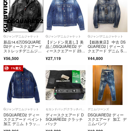
す
見る人によって気になるかどうかの程度ですと返品はできかねますので
ご注意下さい
★コピー品、偽物は全額保証いたします
Gジャン/デニムジャケット
Gジャン/デニムジャケット
Gジャン/デニムジャケット
ラクマ最強鑑定の真贋は、偽物か本物かではなく、基準内か基準外かの
新品14.6万DSQUARE
【ドンドン見直し】美
【姫路東店】 中古 DS
判断をしますので、最強鑑定が通らなくても本物になります
D2ディースクエアード
品△DSQUARED2 デ
QUARED2 | ディース
ストレッチデニムジャ
ィースクエアード 23S
クエアード デニム ST
ケット52
S S74AM1386 ダメー
APLED MEDIUM STA
¥56,500
¥27,119
¥44,800
１、基準外（きじゅんがい）
ジ加工 デニムジャケッ
PLED CLEAN WASH D
ト インディゴブルー 5
AN JEAN JACKET S7
正規品だが、買取店の基準を満たさない商品。
0 正規品
4AM1356 ブルー サイ
1%還元
特徴:
ズ：46 【108】
損傷や劣化: 破損、汚れ、日焼け、カビなど、商品の状態が悪い。
付属品の欠品: 箱や保証書、ギャランティカードなどがない。
型崩れ: 長年の使用や保管状況によって形が崩れている。
要するに: 本物だが、商品としての価値が低くなっている状態を
Gジャン/デニムジャケット
セカンドバッグ/クラッチバッグ
デニム/ジーンズ
指します。
DSQUARED2 ディー
ディースクエアード D
DSQUARED2 ディー
スクエアード ペイント
SQUARED2 クラッチ
スクエアード 加工 デ
加工 デニム トラッカ
バック
ニムパンツ
ージャケット インディ
2、コピー
¥22,366
¥18,000
¥19,000