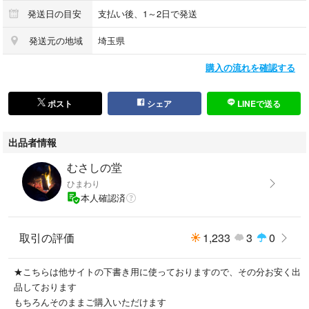
〇色：インディゴ ブルー
発送日の目安
支払い後、1～2日で発送
発送元の地域
埼玉県
〇素材：綿100% 一部レザー
購入の流れを確認する
〇状態:ポケット口と袖の内側に汚れがあります
ポスト
シェア
LINEで送る
*商品画像は全て現物を撮影しています！
*ブランド品は全て鑑定済の本物です！
出品者情報
*大手中古販売業者主催の会員制古物市場にて購入しております。
*古物商許可証所持
むさしの堂
II-9-14
ひまわり
本人確認済
取引の評価
1,233
3
0
★こちらは他サイトの下書き用に使っておりますので、その分お安く出
品しております
もちろんそのままご購入いただけます