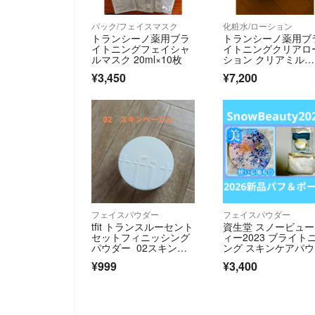
パック/フェイスマスク
化粧水/ローション
トランシーノ薬用ブラ
トランシーノ薬用ブ
イトニングフェイシャ
イトニングクリアロ
ルマスク 20ml×10枚
ション クリアミル
ク パック
¥3,450
¥7,200
フェイスパウダー
フェイスパウダー
tfit トランスルーセント
資生堂 スノービュ
セットフィニッシング
ィー2023 ブライト
パウダー 02スキンベ
ング スキンケアパ
ージュ
ー おしろい(25g)⭐️2
¥999
¥3,400
6新品パフ＆ポーチ