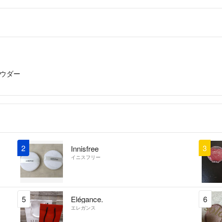
ウダー
2
3
Innisfree
イニスフリー
5
Elégance.
6
エレガンス