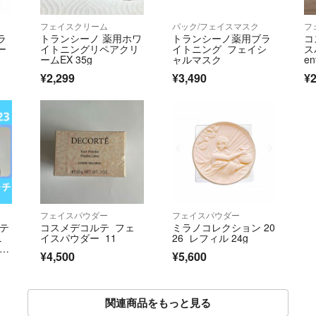
フェイスクリーム
パック/フェイスマスク
フ
ラ
トランシーノ 薬用ホワ
トランシーノ薬用ブラ
コ
ー
イトニングリペアクリ
イトニング フェイシ
スパ
ームEX 35g
ャルマスク
en
¥2,299
¥3,490
¥2
フェイスパウダー
フェイスパウダー
ーテ
コスメデコルテ フェ
ミラノコレクション 20
ニ
イスパウダー 11
26 レフィル 24g
ウダ
¥4,500
¥5,600
02
付
関連商品をもっと見る