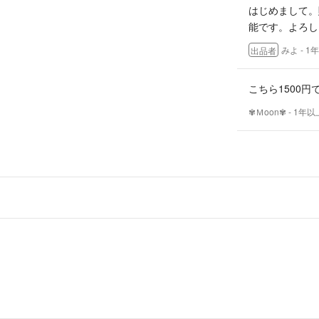
はじめまして。
能です。よろし
みよ
- 1
出品者
こちら1500
✾Ｍoon✾
- 1年