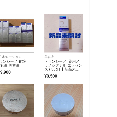
粧水/ローション
美容液
ランシーノ 化粧
トランシーノ 薬用メ
 乳液 美容液
ラノシグナル エッセン
ス ( 30g )【 新品未開
9,900
封 】
¥3,500