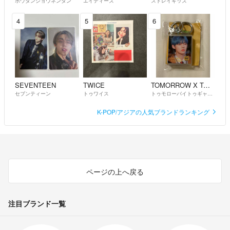
ボウダンショウネンダン
エイティーズ
ストレイキッズ
4
5
6
SEVENTEEN
TWICE
TOMORROW X TOGETHER
セブンティーン
トゥワイス
トゥモローバイトゥギャザー
K-POP/アジアの人気ブランドランキング
ページの上へ戻る
注目ブランド一覧