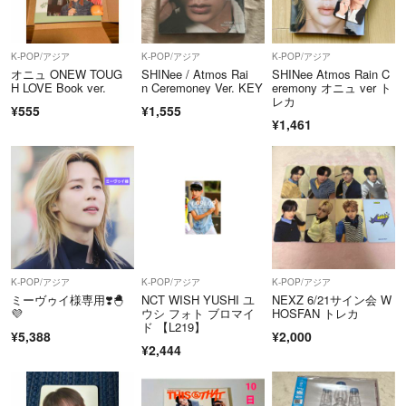
K-POP/アジア
K-POP/アジア
K-POP/アジア
オニュ ONEW TOUG
SHINee / Atmos Rai
SHINee Atmos Rain C
H LOVE Book ver.
n Ceremoney Ver. KEY
eremony オニュ ver ト
レカ
¥555
¥1,555
¥1,461
K-POP/アジア
K-POP/アジア
K-POP/アジア
ミーヴゥイ様専用❣️🐣‪
NCT WISH YUSHI ユ
NEXZ 6/21サイン会 W
ウシ フォト ブロマイ
HOSFAN トレカ
ド 【L219】
¥5,388
¥2,000
¥2,444