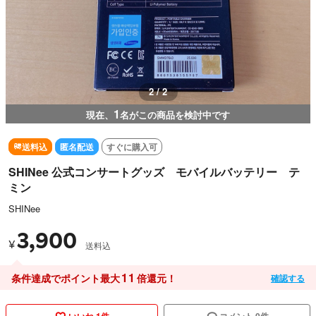
1 / 2
1
現在、
名がこの商品を検討中です
送料込
匿名配送
すぐに購入可
SHINee 公式コンサートグッズ モバイルバッテリー テ
ミン
SHINee
3,900
¥
送料込
11
条件達成でポイント最大
倍還元！
確認する
いいね 1件
コメント 0件