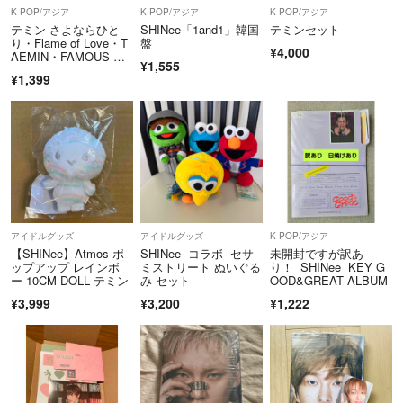
K-POP/アジア
K-POP/アジア
K-POP/アジア
テミン さよならひと
SHINee「1and1」韓国
テミンセット
り・Flame of Love・T
盤
¥4,000
AEMIN・FAMOUS C
¥1,555
D セット
¥1,399
アイドルグッズ
アイドルグッズ
K-POP/アジア
【SHINee】Atmos ポ
SHINee コラボ セサ
未開封ですが訳あ
ップアップ レインボ
ミストリート ぬいぐる
り！ SHINee KEY G
ー 10CM DOLL テミン
み セット
OOD&GREAT ALBUM
¥3,999
¥3,200
¥1,222