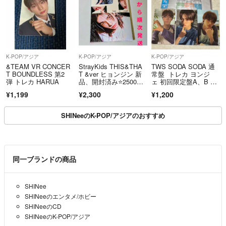
K-POP/アジア
K-POP/アジア
K-POP/アジア
&TEAM VR CONCER
StrayKids THIS&THA
TWS SODA SODA 通
T BOUNDLESS 第2
T &ver ヒョンジン 新
常盤 トレカ ヨンジ
弾 トレカ HARUA
品、開封済み⭐️2500円
ェ 初回限定盤A、B ユ
→週末お値下げ
ニバ特典
¥1,199
¥2,300
¥1,200
SHINeeのK-POP/アジアのおすすめ
同一ブランドの商品
SHINee
SHINeeのエンタメ/ホビー
SHINeeのCD
SHINeeのK-POP/アジア