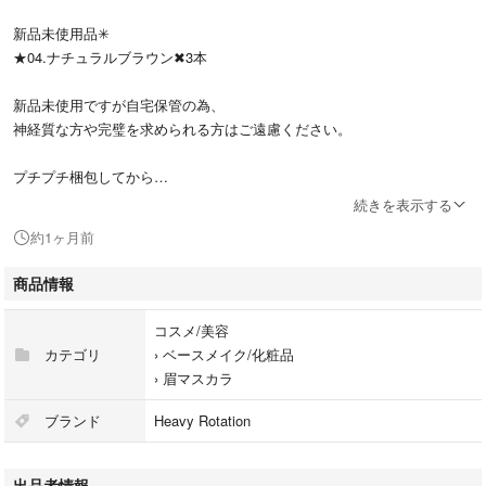
新品未使用品✳︎
★04.ナチュラルブラウン✖︎3本
新品未使用ですが自宅保管の為、
神経質な方や完璧を求められる方はご遠慮ください。
プチプチ梱包してから
発送させていただきますp(^_^)q
続きを表示する
約1ヶ月前
購入時期 2026.04
商品情報
コスメ/美容
カテゴリ
›
ベースメイク/化粧品
›
眉マスカラ
ブランド
Heavy Rotation
出品者情報