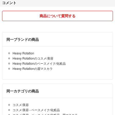
コメント
プラス料金で追跡ありに変更可能◎ですので
コメントにてお願いします！
商品について質問する
※コメントより24時間以内にご購入のない場合、
自動キャンセル扱いとさせていただきます。
ご了承くださいませ
同一ブランドの商品
仕事をしている為、返信が遅れることがございますが
Heavy Rotation
必ずご返信いたします m(__)m
Heavy Rotationのコスメ/美容
丁寧かつ迅速な対応を心がけてまいります。
Heavy Rotationのベースメイク/化粧品
Heavy Rotationの眉マスカラ
同一カテゴリの商品
コスメ/美容
コスメ/美容
›
ベースメイク/化粧品
コスメ/美容
›
ベースメイク/化粧品
›
眉マスカラ