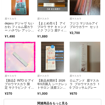
眉マスカラ
眉マスカラ
眉マスカラ
dejavu デジャヴ ちい
【まとめ売り】 アイ
フジコ マジカルアイ
かわ フィルム眉カラ
ブロウ サナ キャンメ
ブロウカラー セット
ー ハチワレ アッシュ
イク フジコ 眉ティン
¥2,700
ブラウン
ト
¥1,490
¥1,880
眉マスカラ
眉マスカラ
眉マスカラ
【新品】INTO U アイ
【新品未開封】2026
ロムアンド 眉マスカ
ブロウマスカラ 限
年5月購入 シークレッ
ラ ブロウマスカラ 1
定 サクラピンク イン
トサロン 淡眉コンシ
0 ブロッサムグレー
トゥーユー
ーラー スキンベージ
¥370
¥1,000
¥670
ュ 眉マスカラ下地
関連商品をもっと見る