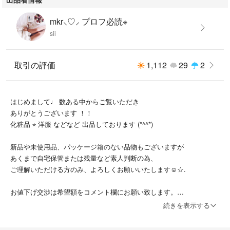
mkr⸜♡⸝ プロフ必読※
sii
取引の評価
1,112
29
2
はじめまして♩ 数ある中からご覧いただき
ありがとうございます ！！
化粧品 ⋆︎ 洋服 などなど 出品しております (*^^*)
新品や未使用品、パッケージ箱のない品物もございますが
あくまで自宅保管または残量など素人判断の為、
ご理解いただける方のみ、よろしくお願いいたします☺︎☆.
お値下げ交渉は希望額をコメント欄にお願い致します。
大幅なお値下げは対応できかねます。ご了承ください
続きを表示する
発送ですが普通郵便の発送は追跡ができませんが