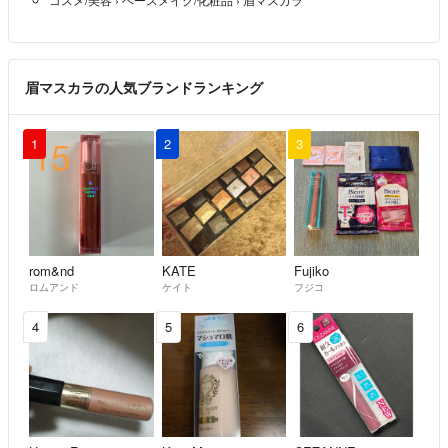
眉マスカラの人気ブランドランキング
1
2
3
rom&nd
KATE
Fujiko
ロムアンド
ケイト
フジコ
4
5
6