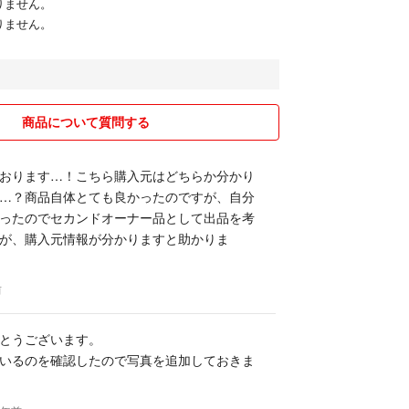
りません。
りません。
商品について質問する
おります…！こちら購入元はどちらか分かり
…？商品自体とても良かったのですが、自分
ったのでセカンドオーナー品として出品を考
が、購入元情報が分かりますと助かりま
前
とうございます。
いるのを確認したので写真を追加しておきま