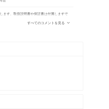
2年前
します。取扱説明書や保証書は付属しますで
すべてのコメントを見る
前
円で即決したい
お願い致します。