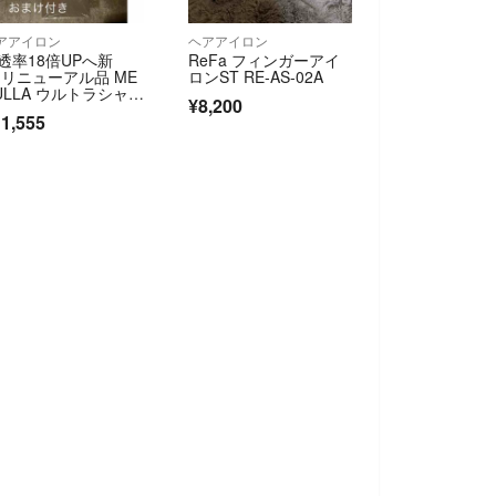
アアイロン
ヘアアイロン
透率18倍UPへ新
ReFa フィンガーアイ
 リニューアル品 ME
ロンST RE-AS-02A
ULLA ウルトラシャイ
¥8,200
プロ
1,555