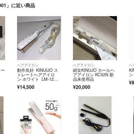
P001」に近い商品
ヘアアイロン
ヘアアイロン
ヘ
レー
動作良好 KINUIJO ス
絹女KINUJO カールヘ
K
トレートヘアアイロ
アアイロン KC32N 新
ン
ン ホワイト LM-12
品未使用品
¥8
5 ①
¥14,500
¥20,000