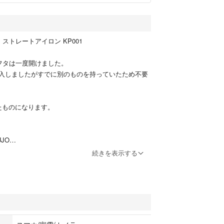
ロ ストレートアイロン KP001
フタは一度開けました。
入しましたがすでに別のものを持っていたため不要
たものになります。
JO
続きを表示する
ロ ストレートアイロン KP001 キヌージョ Pro Straig
O
てないものになりますのでこれ以上の値下げは考え