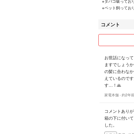
※タバコ吸ってお
※ペット飼ってお
コメント
お世話になって
ますでしょうか
の髪に合わなか
えているのです
す…！🙏
家電本舗
- 約2年
コメントありが
箱の下に付いて
した。