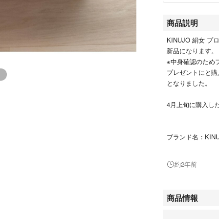
商品説明
KINUJO 絹女 プ
新品になります。
※中身確認のため
プレゼントにと購
となりました。
4月上旬に購入し
ブランド名：KINU
KINUJO 絹女 プ
約2年前
ht Iron LSC
ブランド：KINUJ
商品情報
結局一度も使用し
ておりません。