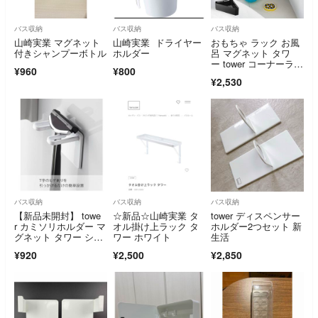
バス収納
バス収納
バス収納
山崎実業 マグネット
山崎実業 ドライヤー
おもちゃ ラック お風
付きシャンプーボトル
ホルダー
呂 マグネット タワ
ー tower コーナーラッ
¥960
¥800
ク 収納 バスラック お
¥2,530
もちゃ入れ おもちゃ
置き 壁面 整理整頓 磁
石 シンプル 三角 ブラ
ック ホワイト 4264 4
265 おしゃれ スタイ
リッシ
バス収納
バス収納
バス収納
【新品未開封】 towe
☆新品☆山崎実業 タ
tower ディスペンサー
r カミソリホルダー マ
オル掛け上ラック タ
ホルダー2つセット 新
グネット タワー シェ
ワー ホワイト
生活
ーバー
¥920
¥2,500
¥2,850