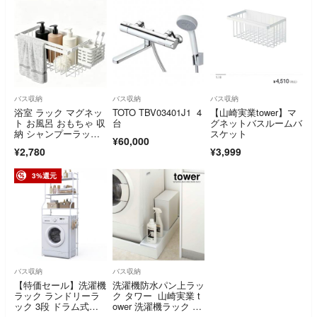
バス収納
バス収納
バス収納
浴室 ラック マグネッ
TOTO TBV03401J1 4
【山崎実業tower】マ
ト お風呂 おもちゃ 収
台
グネットバスルームバ
納 シャンプーラッ
スケット
¥60,000
ク 浮かせる収納 ホワ
¥2,780
¥3,999
イト 通気性◎ 清潔を
キープ まとめて収納
3%還元
バス収納
バス収納
【特価セール】洗濯機
洗濯機防水パン上ラッ
ラック ランドリーラ
ク タワー 山崎実業 t
ック 3段 ドラム式
ower 洗濯機ラック 隙
上 収納ラック 洗面
間収納