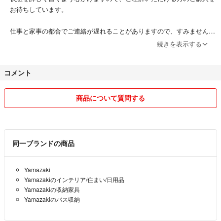
お待ちしています。
仕事と家事の都合でご連絡が遅れることがありますので、すみませんが
ご了承ください。
続きを表示する
遅くても2日以内に返信します。
また、土日の発送が難しい状況ですので、お急ぎの方は購入前にコメン
コメント
ト等お願いいたします。
不慣れですが、よいお取引ができたらと思います。
商品について質問する
よろしくお願いいたします。
同一ブランドの商品
Yamazaki
Yamazakiのインテリア/住まい/日用品
Yamazakiの収納家具
Yamazakiのバス収納