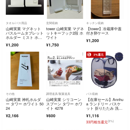
タオル/バス用品
玄関収納
キッチン収納
山崎実業 マグネット
tower 山崎実業 マグネ
【tower】冷蔵庫中蓋
バスルームタブレット
ットキーフック2段 ホ
付き卵ケース
ホルダー ミスト ホワ
ワイト
¥1,200
イト
¥1,200
¥1,750
3%還元
その他
調理道具/製菓道具
バス収納
山崎実業 神札ホルダ
山崎実業 シリコーン
【在庫セール】Annhu
ー タワー ホワイト 50
スプーン タワー ホワ
a ランドリー バスケ
24
イト 4278
ット 折りたたみ 洗濯
カゴ メッシ
¥2,166
¥600
¥1,116
(3%)
33円相当還元