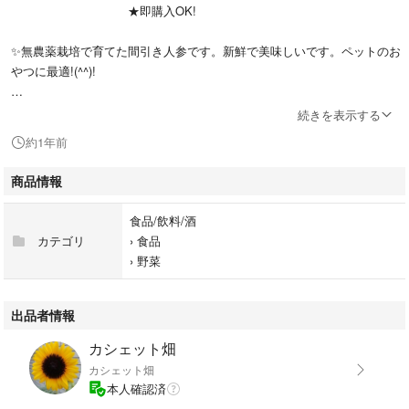
★即購入OK!
✨無農薬栽培で育てた間引き人参です。新鮮で美味しいです。ペットのお
やつに最適!(^^)!
✨軽く水洗いを行い土を落として発送させて頂きますので野菜が濡れてい
続きを表示する
ることもあります。大きさはバラバラです。
約1年前
✨無農薬栽培ですのでお子様にもペットにも安心してお召し上がり頂けま
商品情報
す。無農薬なので虫食いも混じっていることもあります。ご理解下さい。
食品/飲料/酒
✨ご購入頂いてから収穫しますので鮮度抜群!(^^)!
カテゴリ
›
食品
›
野菜
✨ネコポスいっぱい350g以上で箱詰めしますので葉折れや、萎びる事もあ
ります。届きましたら冷水につけておくと鮮度が保たれます。
出品者情報
#無農薬野菜
カシェット畑
#ペットのおやつ
カシェット畑
#かき揚げ
本人確認済
#ふりかけ