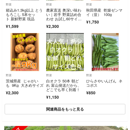
野菜
野菜
野菜
箱込み1.3kg以上 とう
農家直送 奥深い味わ
秋田県産 乾燥ゼンマ
もろこし 5本セッ
い｜岩手 野菜詰め合
イ（並） 100g
ト 新鮮野菜 現品
わせ お試し60サイ
¥1,750
ズ 4〜6種類《農薬不
¥1,599
¥2,300
使用》
野菜
野菜
野菜
茨城県産 じゃがい
白オクラ 50本 朝ど
ひらさやいんげん ネ
も 9Kg 大きめサイズ
れ 富山発送だから、
コポス
どこでも早く到着！
¥2,300
¥850
¥1,150
関連商品をもっと見る
SOLD OUT