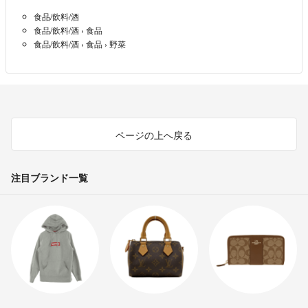
食品/飲料/酒
食品/飲料/酒
›
食品
食品/飲料/酒
›
食品
›
野菜
ページの上へ戻る
注目ブランド一覧