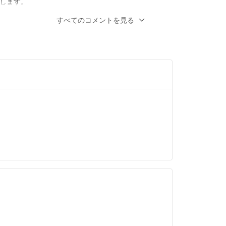
します。
n
- 5年弱前
すべてのコメントを見る
謝致します。
させて頂きます。
が14日以降になってしまいますが、よろしい
がでしょうか？
します。
n
- 5年弱前
100円で販売して頂くことは出来ませんでしょ
します。