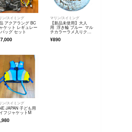
リン/スイミング
マリン/スイミング
品 アクアラング BC
【新品未使用】大人
ャケット レギュレー
用 浮き輪 ブルー マル
 バッグ セット
チカラーラメ入りクリ
ア90cmサイズ
7,000
¥890
リン/スイミング
INE JAPAN 子ども用
イフジャケットM
,980