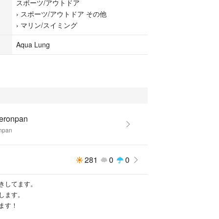
スポーツ/アウトドア
›
スポーツ/アウトドア その他
›
マリン/スイミング
なキズやヨゴレはなく比較的キレイな状態だと思い
Aqua Lung
ronpan
npan
281
0
0
きしてます。
します。
ます！