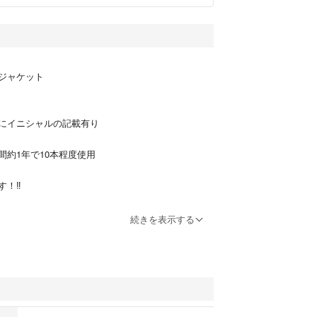
Cジャケット
にイニシャルの記載有り
間約1年で10本程度使用
！‼︎
続きを表示する
るかもしれないので傷や汚れなどは写真をご確認して
いうことをご理解いただきご購入をお願いします。
ません、必ずオーバーホールをしてからご使用して