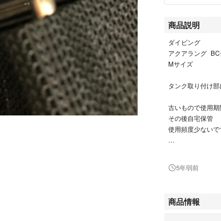
商品説明
ダイビング
アクアラング B
Mサイズ
タンク取り付け部
古いもので使用期
その後自宅保管
使用頻度少ないです
● 見落としがあ
5年弱前
下さい。
●中古品であると
商品情報
●しばらく使って
ください。