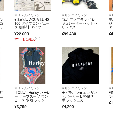
マリン/スイミング
マリン/スイミング
マ
ラン
♥️ 動作品 AQUA LUNG i
新品 アクアラング レ
美
XS
100 ダイブコンピュー
ギュレーターセット ヘ
ジ
ル
タ 腕時計 ダイブ
リックス
タ
¥22,000
¥99,430
¥4
(1%)
220円相当還元
マリン/スイミング
マリン/スイミング
マ
RT
【新品】Hurley ハーレ
★ビラボン★エレガン
F
シュ
ー サーフスーツ ワン
トパーカー L 軽量薄
ラ
ピース 水着 ラッシュ
手 ラッシュガー
¥1
ガード
ド 黒 日焼け対策 BILL
¥3,799
¥4,200
ABONG ブラック 羽織
り UV機能付き