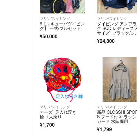
マリン/スイミング
マリン/スイミング
‼【スキューバダイビン
ダイビング アクア
グ】 一式/フルセット
グ BCD レディース 
サイズ ブラック/シ
¥50,000
バー
¥24,800
マリン/スイミング
マリン/スイミング
カーズ 足入れ浮き
新品 CLOSSHI SPO
輪 1人乗り
S フード付き ラッ
ガード 水陸両用
¥1,700
¥1,799