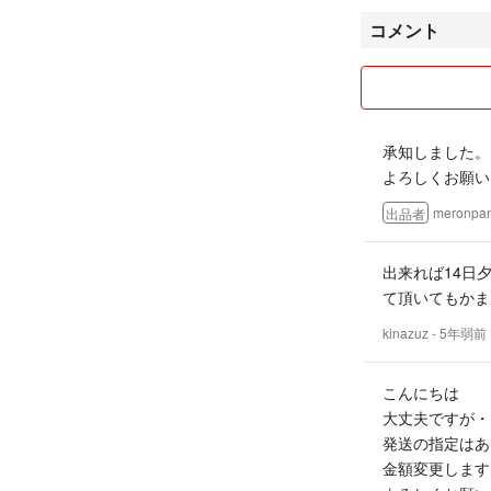
コメント
承知しました。
よろしくお願い
meronpa
出品者
出来れば14日
て頂いてもかま
kinazuz
- 5年弱前
こんにちは
大丈夫ですが・
発送の指定はあ
金額変更します