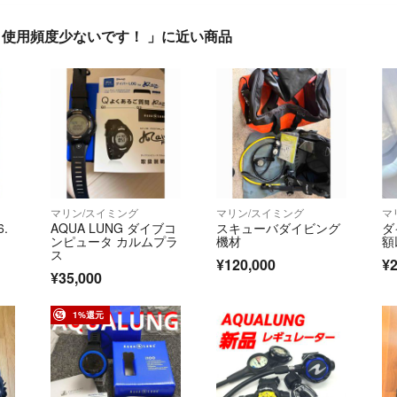
 使用頻度少ないです！ 」に近い商品
マリン/スイミング
マリン/スイミング
マ
.
AQUA LUNG ダイブコ
スキューバダイビング
ダ
ンピュータ カルムプラ
機材
額
ス
¥120,000
¥2
¥35,000
1%還元