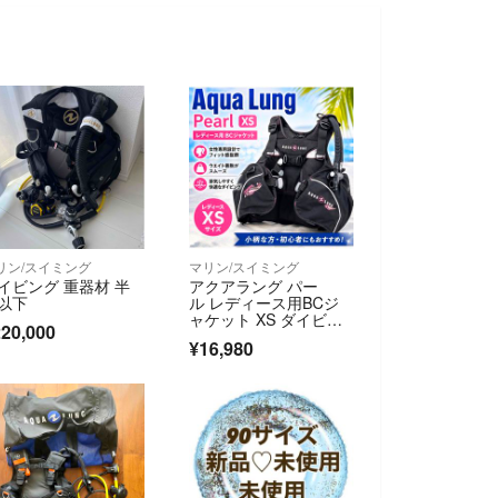
リン/スイミング
マリン/スイミング
イビング 重器材 半
アクアラング パー
以下
ル レディース用BCジ
ャケット XS ダイビン
20,000
グ用 浮力調整
¥16,980