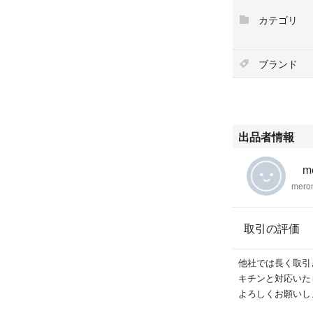
カテゴリ
古いですが、大き
ます。
ブランド
#スキューバ
#ダイビング
#レギュレーター
出品者情報
#オクトパス
#ゲージ
me
#残圧計
mero
#コンパス
取引の評価
他社では長く取引
キチンと対応いた
よろしくお願いし