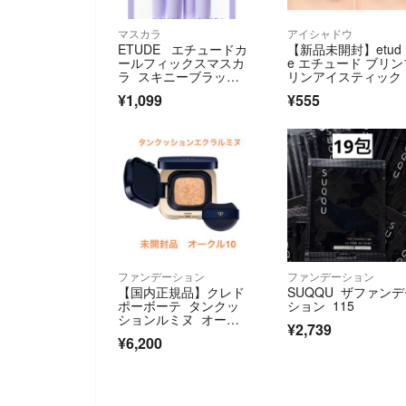
マスカラ
アイシャドウ
ETUDE エチュードカ
【新品未開封】etud
ールフィックスマスカ
e エチュード ブリン
ラ スキニーブラック
リンアイスティック 
定価
9 キラキラアイシャ
¥1,099
¥555
ウ 涙袋メイク ベー
ュ シャンパン
ファンデーション
ファンデーション
【国内正規品】クレド
SUQQU ザファン
ポーボーテ タンクッ
ション 115
ションルミヌ オーク
¥2,739
ル10
¥6,200