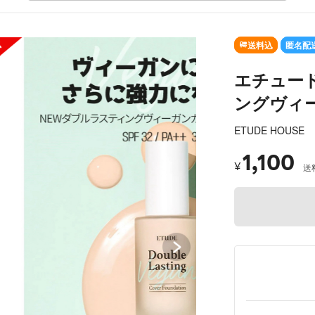
SOLD OUT
送料込
匿名配
エチュー
ングヴィ
ETUDE HOUSE
1,100
¥
送