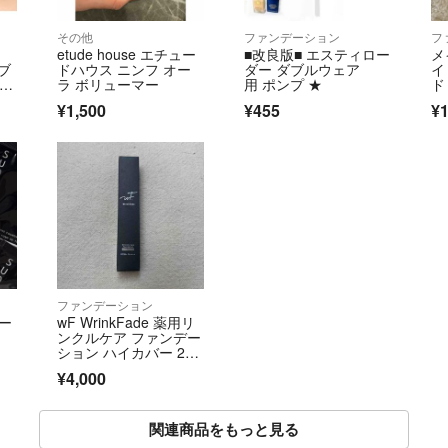
その他
ファンデーション
フ
etude house エチュー
■改良版■ エスティロー
メ
ブ
ドハウス ニンフ オー
ダー ダブルウェア
イ
0
ラ ボリューマー
用 ポンプ ★
ド
ド
30
¥1,500
¥455
¥1
ジ
ファンデーション
デー
wF WrinkFade 薬用リ
ンクルケア ファンデー
ション ハイカバー 20
g ナチュラルベージュ
¥4,000
関連商品をもっと見る