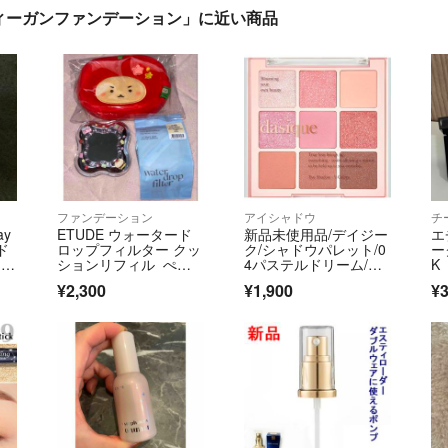
ィーガンファンデーション」に近い商品
ファンデーション
アイシャドウ
チ
ay
ETUDE ウォータード
新品未使用品/デイジー
エ
ド
ロップフィルター クッ
ク/シャドウパレット/0
ー
トベ
ションリフィル ぺち
4パステルドリーム/韓
K
ゃんこくま
国コスメ
¥2,300
¥1,900
¥