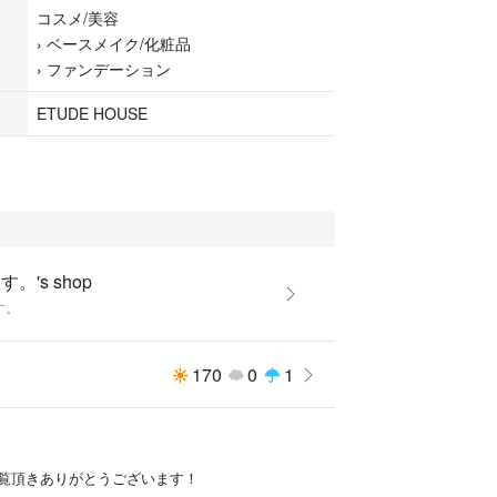
コスメ/美容
›
ベースメイク/化粧品
›
ファンデーション
ETUDE HOUSE
す。's shop
す。
170
0
1
覧頂きありがとうございます！