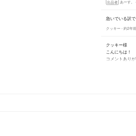
あーす。
出品者
急いでいる訳で
クッキー
- 約2年
クッキー様
こんにちは！
コメントありが
お品自体はある
諸事情により1
離れてしまって
発送することが
それでもよろし
いただければ幸いで
あーす。
出品者
こんにちは♪
購入を考えてい