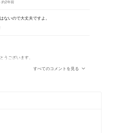
- 約2年前
はないので大丈夫ですよ。
前
とうございます。
のですが
すべてのコメントを見る
8日まで家を
いるので
できないのですが
ければお取引進めて
す🙇‍♀️
- 約2年前
るのですがよろしいでしょうか？