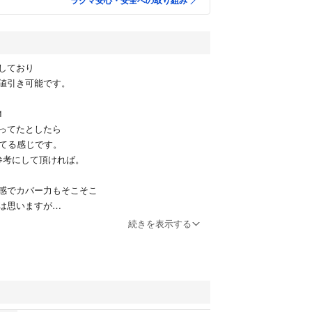
ラクマ安心・安全への取り組み
しており
値引き可能です。
1
ってたとしたら
ってる感じです。
参考にして頂ければ。
感でカバー力もそこそこ
は思いますが
方少し毛穴落ちします。
続きを表示する
ましたが
違う毛穴落ちしづらいファンデーションに出会った