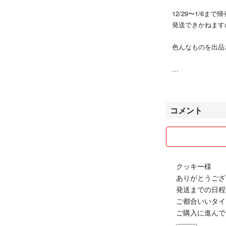
12/29〜1/6まで
発送できかねます
色んなものを出品
ジャンル問わずま
送料分少しお値引
お気軽にご相談く
コメント
クッキー様
ありがとうござ
発送までの日程
ご都合いいタイ
ご購入に進んでい