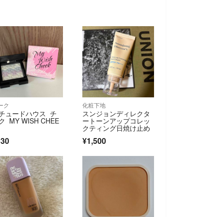
ーク
化粧下地
チュードハウス チ
スンジョンディレクタ
ク MY WISH CHEE
ートーンアップコレッ
クティング日焼け止め
330
¥1,500