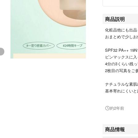
商品説明
化粧品他にも出品
おまとめで少しお
SPF32 PA++ 19N
ビンマックスに入
4分の3くらい残
2枚目の写真をご
ナチュラルな素肌
基本寄れにくいと
毛穴民としては夕
いろんな方法試し
約2年前
こちらを使うより
為出品致します。
商品情報