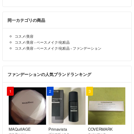
同一カテゴリの商品
コスメ/美容
コスメ/美容
›
ベースメイク/化粧品
コスメ/美容
›
ベースメイク/化粧品
›
ファンデーション
ファンデーションの人気ブランドランキング
1
2
3
MAQuillAGE
Primavista
COVERMARK
マキアージュ
プリマヴィスタ
カバーマーク