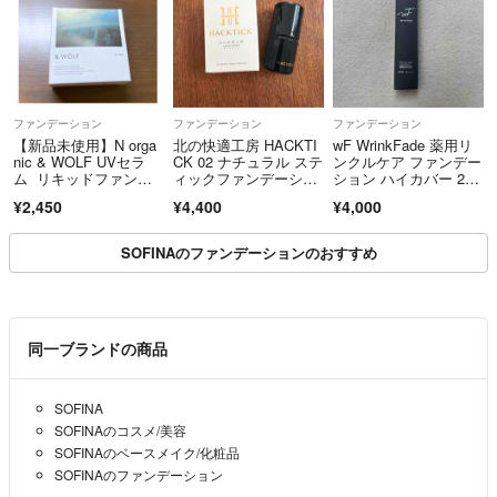
ファンデーション
ファンデーション
ファンデーション
【新品未使用】N orga
北の快適工房 HACKTI
wF WrinkFade 薬用リ
nic & WOLF UVセラ
CK 02 ナチュラル ステ
ンクルケア ファンデー
ム リキッドファンデ
ィックファンデーショ
ション ハイカバー 20
ーション
ン
g ナチュラルベージュ
¥2,450
¥4,400
¥4,000
SOFINAのファンデーションのおすすめ
同一ブランドの商品
SOFINA
SOFINAのコスメ/美容
SOFINAのベースメイク/化粧品
SOFINAのファンデーション