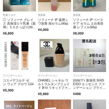
乳液/ミルク
美容液
美容液
◯ ソフィーナ グレイ
ソフィーナ iP 薬用シ
ソフィーナ iP ベース
ス 高保湿ＵＶ乳液（薬
ワ改善 泡セラム(90g)
ケア セラム 土台美容
用）５０さっぱり(30m
液 レフィル(90g)
¥4,000
l) ×2
¥6,800
¥8,000
ファンデーション
ファンデーション
ファンデーション
コスメデコルテ ゼ
CHANEL シャネル ウ
2026/7/1 新発売 SHIS
ン ウェア グロウ C24
ルトラルタンフリュイ
EIDO エッセンス ファ
ド B10 リキッドファン
ンデーション プライマ
¥5,300
デ
ー サンプル 各1包 計3
¥5,980
¥499
包