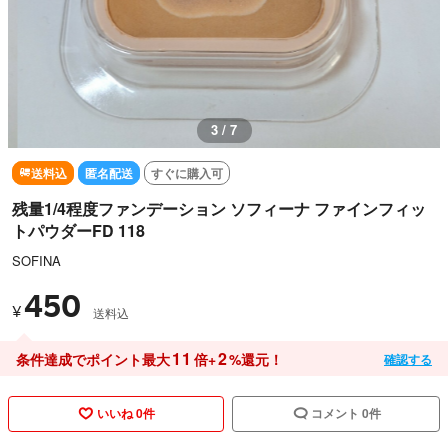
3 / 7
送料込
匿名配送
すぐに購入可
残量1/4程度ファンデーション ソフィーナ ファインフィッ
トパウダーFD 118
SOFINA
450
¥
送料込
11
2
条件達成でポイント最大
倍+
%還元！
確認する
いいね 0件
コメント 0件