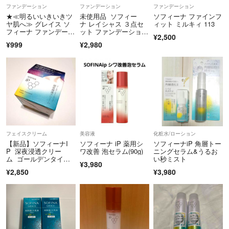
ファンデーション
ファンデーション
ファンデーション
★≪明るいいきいきツ
未使用品 ソフィー
ソフィーナ ファインフ
ヤ肌へ≫ グレイス ソ
ナ レイシャス ３点セ
ィット ミルキィ 113
フィーナ ファンデーシ
ット ファンデーショ
¥2,500
ョン ＆ 化粧下地
ン パウダー
¥999
¥2,980
フェイスクリーム
美容液
化粧水/ローション
【新品】ソフィーナI
ソフィーナ iP 薬用シ
ソフィーナiP 角層トー
P 深夜浸透クリー
ワ改善 泡セラム(90g)
ニングセラム&うるお
ム ゴールデンタイム
い秒ミスト
¥3,980
リペア 本体 55g
¥2,850
¥3,980