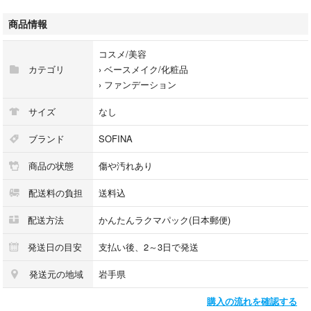
色番号は118ですが、115の外箱に入れてお届けします。
商品情報
#ソフィーナ
コスメ/美容
#コスメ/美容
カテゴリ
›
ベースメイク/化粧品
#ベースメイク/化粧品
›
ファンデーション
#ファンデーション
#メイクアップ
サイズ
なし
ブランド
SOFINA
商品の状態
傷や汚れあり
配送料の負担
送料込
配送方法
かんたんラクマパック(日本郵便)
発送日の目安
支払い後、2～3日で発送
発送元の地域
岩手県
購入の流れを確認する