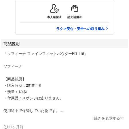
本人確認済
紛失補償有
ラクマ安心・安全への取り組み
商品説明
「ソフィーナ ファインフィットパウダーFD 118」
ソフィーナ
【商品状態】
・購入時期：2010年頃
・残量：1/4位
・付属品：スポンジはありません。
使用途中で保管していた物です。
購入から長い年月が経っていますので、使用感の保証はできません。
続きを表示する
御了承いただける方にお譲りします。
11ヶ月前