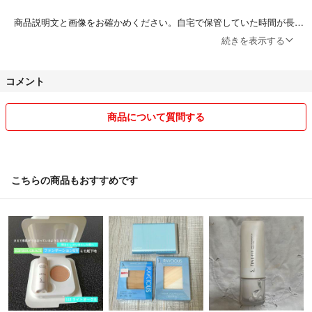
商品説明文と画像をお確かめください。自宅で保管していた時間が長か
ったり、使用期限が過ぎているような訳アリな物もあります。傷の大小
続きを表示する
や汚れなどもご了承のうえお買い求めください。
コメント
画像を追加でご覧になりたい場合には、コメントにてお知らせくださ
い。(手元にある商品を再度撮影して商品画像を追加します。)
商品について質問する
居宅内に喫煙者はおりません。金魚やメダカは飼育していますが、犬や
猫などのペットはおりません。
商品発送後のキャンセルや返品はお引き受けできません。ノークレーム
こちらの商品もおすすめです
ノーリターンでお願いします。