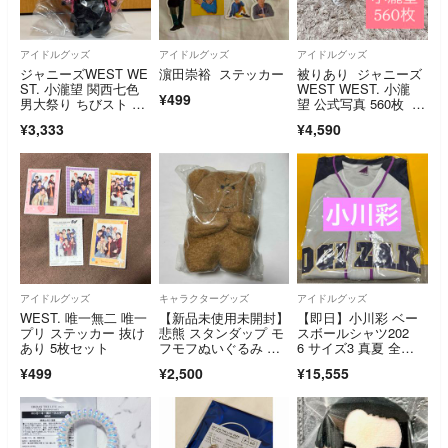
アイドルグッズ
アイドルグッズ
アイドルグッズ
ジャニーズWEST WE
濵田崇裕 ステッカー
被りあり ジャニーズ
ST. 小瀧望 関西七色
WEST WEST. 小瀧
¥499
男大祭り ちびスト ぬ
望 公式写真 560枚 ま
い①
とめ売り
¥3,333
¥4,590
アイドルグッズ
キャラクターグッズ
アイドルグッズ
WEST. 唯一無二 唯一
【新品未使用未開封】
【即日】小川彩 ベー
プリ ステッカー 抜け
悲熊 スタンダップ モ
スボールシャツ202
あり 5枚セット
フモフぬいぐるみ キ
6 サイズ3 真夏 全
ューライス
ツ 乃木坂46Ⅱ
¥499
¥2,500
¥15,555