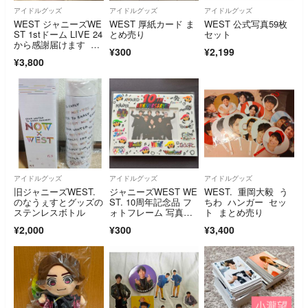
アイドルグッズ
アイドルグッズ
アイドルグッズ
WEST ジャニーズWE
WEST 厚紙カード ま
WEST 公式写真59枚
ST 1stドーム LIVE 24
とめ売り
セット
から感謝届けます 雪
¥300
¥2,199
だるまペンライト
¥3,800
アイドルグッズ
アイドルグッズ
アイドルグッズ
旧ジャニーズWEST.
ジャニーズWEST WE
WEST. 重岡大毅 う
のなうぇすとグッズの
ST. 10周年記念品 フ
ちわ ハンガー セッ
ステンレスボトル
ォトフレーム 写真立
ト まとめ売り
て
¥2,000
¥300
¥3,400