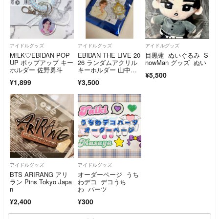
アイドルグッズ
アイドルグッズ
アイドルグッズ
M!LK♡EBiDAN POP
EBiDAN THE LIVE 20
目黒蓮 ぬいぐるみ S
UP ポップアップ キー
26 ランダムアクリル
nowMan グッズ ぬい
ホルダー 佐野勇斗
キーホルダー 山中柔
¥5,500
太朗
¥1,899
¥3,500
アイドルグッズ
アイドルグッズ
BTS ARIRANG アリ
オーダーページ うち
ラン Pins Tokyo Japa
わデコ デコうち
n
わ パーツ
¥2,400
¥300