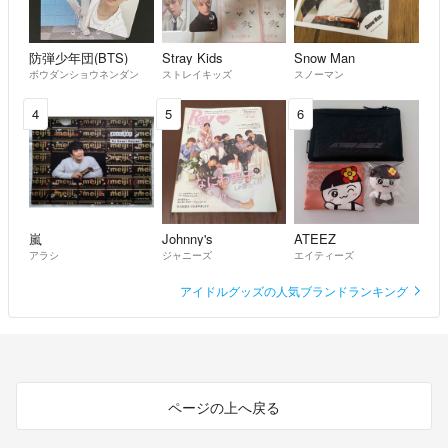
防弾少年団(BTS)
Stray Kids
Snow Man
ボウダンショウネンダン
ストレイキッズ
スノーマン
4
5
6
嵐
Johnny's
ATEEZ
アラシ
ジャニーズ
エイティーズ
アイドルグッズの人気ブランドランキング
ページの上へ戻る