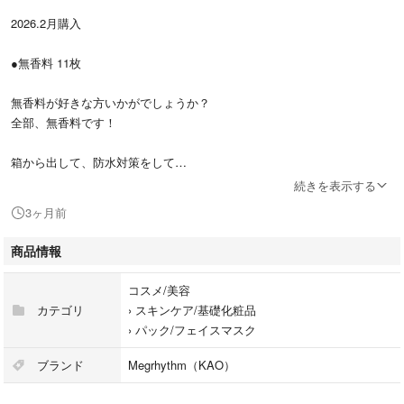
2026.2月購入
●無香料 11枚
無香料が好きな方いかがでしょうか？
全部、無香料です！
箱から出して、防水対策をして
ゆうパケットポストで、発送します。
続きを表示する
24時間以内に発送します。
3ヶ月前
郵便局の集荷によっては到着が遅れる場合があります。
商品情報
お試しに、使ってみたい方いかがでしょうか？
コスメ/美容
#1000円ポッキリ
カテゴリ
›
スキンケア/基礎化粧品
#しま吉1000
›
パック/フェイスマスク
ブランド
Megrhythm（KAO）