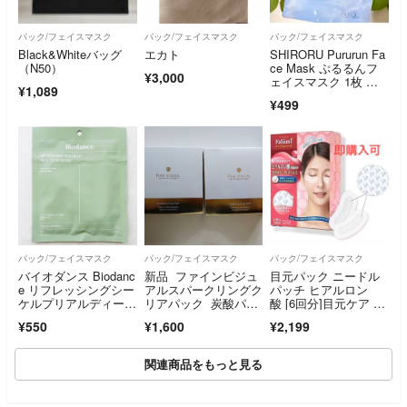
パック/フェイスマスク
パック/フェイスマスク
パック/フェイスマスク
Black&Whiteバッグ
エカト
SHIRORU Pururun Fa
（N50）
ce Mask ぷるるんフ
¥3,000
ェイスマスク 1枚 今
¥1,089
月入手
¥499
パック/フェイスマスク
パック/フェイスマスク
パック/フェイスマスク
バイオダンス Biodanc
新品 ファインビジュ
目元パック ニードル
e リフレッシングシー
アルスパークリングク
パッチ ヒアルロン
ケルプリアルディープ
リアパック 炭酸パッ
酸 [6回分]目元ケア マ
マスク １枚
ク
イクロニードル
¥550
¥1,600
¥2,199
関連商品をもっと見る