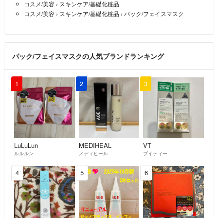
コスメ/美容
›
スキンケア/基礎化粧品
別のサイトで、同業者から嫌がらせを受けています。
コスメ/美容
›
スキンケア/基礎化粧品
›
パック/フェイスマスク
こちらのサイトにもいらっしゃります。
毎日、不安なまま過ごしています。
別のアカウントから嫌がらせもされたり
パック/フェイスマスクの人気ブランドランキング
ずっと、粘着されています。
同業者の方の購入は、嫌がらせ評価などの
1
2
3
キッカケになりかねないので
購入はお控えいただけるようにお願いします。
皆様が、気持ちよくラクマをご利用できる様に
一生懸命頑張りますので、宜しくお願いいたします♪
LuLuLun
MEDIHEAL
VT
ルルルン
メディヒール
ブイティー
4
5
6