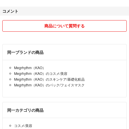
《お願い》
コメント
25日の手数料の加減で、こちらの勝手な都合で
評価が遅れる場合があります。
商品について質問する
評価をお急ぎの方は、お伝えいただけると助かりますm(_ _)m
《普通評価がついた件》
同一ブランドの商品
購入後、24時間以内に発送し
連絡もした上での取引でしたが
Megrhythm（KAO）
相手様からのメッセージ、購入後1通もなく
Megrhythm（KAO）のコスメ/美容
最後まで無言で終えた取引の3件でした。
Megrhythm（KAO）のスキンケア/基礎化粧品
Megrhythm（KAO）のパック/フェイスマスク
こちらからは、よっぽどの事がない限りは
悪い評価をつけることはしませんが
無言でのやりとり、理由がわからない
普通評価、悪い評価に関しては
同一カテゴリの商品
申し訳ございませんが、ブロックさせていただきます。
（再購入時に、評価がまた下がる可能性がある為です）
コスメ/美容