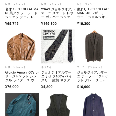
レザージャケット
レザージャケット
レザージャケット
名作 GIORGIO ARMA
23AW ジョルジオアル
傷あり GIORGIO AR
NI 黒タグ テーラード
マーニ スエード レザ
MANI 48 レザーテー
ジャケッ デニム レザ
ー ボンバー ジャケッ
ラード ジョルジオア
ー
ト 50
ルマーニ 黒 ブラッ
¥65,745
¥149,800
¥19,300
ク クラシコ ジャケッ
ト
レザージャケット
ネクタイ
テーラードジャケット
Giorgio Armani 00's レ
ジョルジオアルマー
ジョルジオアルマー
ザージャケット シン
ニ シルク100% ペイ
ニ テーラードジャケ
グル ライダース ヴィ
ズリー 総柄 ネクタ
ット グレー チェック
ンテージ (コート
イ イタリア製
柄 シングルブレスト
¥76,000
¥4,800
¥16,900