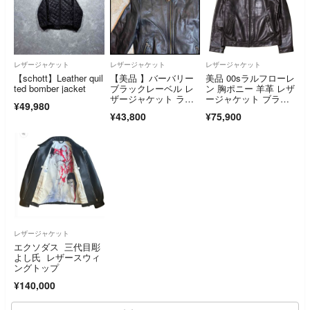
レザージャケット
レザージャケット
レザージャケット
【schott】Leather quil
【美品 】バーバリー
美品 00sラルフローレ
ted bomber jacket
ブラックレーベル レ
ン 胸ポニー 羊革 レザ
ザージャケット ラム
ージャケット ブラッ
¥49,980
レザー 黒 L
ク LL
¥43,800
¥75,900
レザージャケット
エクソダス 三代目彫
よし氏 レザースウィ
ングトップ
¥140,000