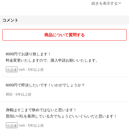
※発送方法につきましてはなるべく安く発送できる方法を取らせていた
続きを表示する
だいております。
コメント
※基本的に返品はうけつけません。
※相談していただければお値下げ対応する場合もあります。
商品について質問する
至らない点もあるかと思いますが、迅速な対応を心がけております。仕
事、子育て等でお返事が遅れることもあるかと思いますが、よろしくお
6000円でお譲り致します！
願い致します。
料金変更いたしますので、購入申請お願いいたします。
noh
- 5年以上前
出品者
6000円で即決したいです！いかがでしょうか？
舜臣
- 5年以上前
身幅はそこまで狭めではないと思います！
普段L〜XLを着用している方でちょうどいいぐらいだと思います！
noh
- 5年以上前
出品者