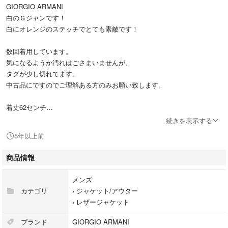
GIORGIO ARMANI
白のＧジャンです！
白にオレンジのステッチでとても素敵です！
数回着用しています。
気になるようか汚れはごさまいませんが、
タグが少し切れてます。
中古品にですのでご理解ある方のみお願い致します。
着丈62センチ
身幅52センチ
続きを表示する
袖丈66センチ
5年以上前
#Ｇジャン
商品情報
#ジャケット
#トップス
メンズ
#コート
カテゴリ
›
ジャケット/アウター
#アルマーニ
›
レザージャケット
#ジョルジオアルマーニ
#シャツ
ブランド
GIORGIO ARMANI