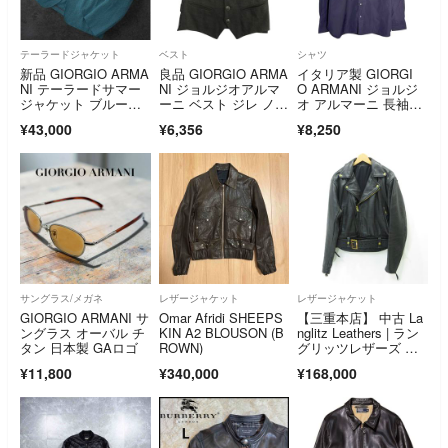
テーラードジャケット
ベスト
シャツ
新品 GIORGIO ARMA
良品 GIORGIO ARMA
イタリア製 GIORGI
NI テーラードサマー
NI ジョルジオアルマ
O ARMANI ジョルジ
ジャケット ブルーグ
ーニ ベスト ジレ ノー
オ アルマーニ 長袖シ
リーン
スリーブ カットソ
ャツ ブラック(メン
¥43,000
¥6,356
¥8,250
ー 44 グレー 黒 ブラ
ズ 16)中古 古着 Y570
ック メンズ 古着 中
4
古 USED
サングラス/メガネ
レザージャケット
レザージャケット
GIORGIO ARMANI サ
Omar Afridi SHEEPS
【三重本店】 中古 La
ングラス オーバル チ
KIN A2 BLOUSON (B
nglitz Leathers | ラン
タン 日本製 GAロゴ
ROWN)
グリッツレザーズ ダ
ブルライダースレザー
¥11,800
¥340,000
¥168,000
ジャケット 2012年 M
W-32523 ブラック サ
イズ：42 【93】