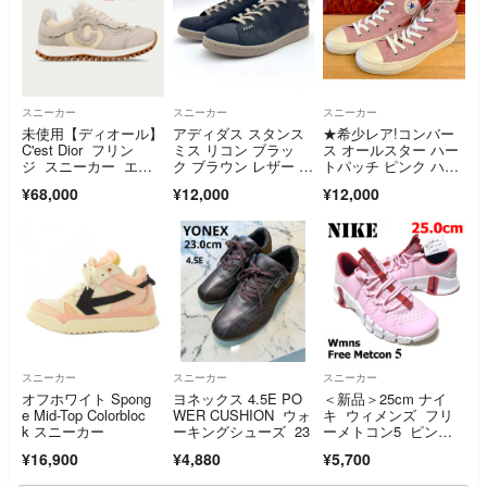
スニーカー
スニーカー
スニーカー
未使用【ディオール】
アディダス スタンス
★希少レア!コンバー
C'est Dior フリン
ミス リコン ブラッ
ス オールスター ハー
ジ スニーカー エク
ク ブラウン レザー 23
トパッチ ピンク ハイ
リュ 38 24.5cm相当
cm
カット 267★
¥68,000
¥12,000
¥12,000
スニーカー
スニーカー
スニーカー
オフホワイト Spong
ヨネックス 4.5E PO
＜新品＞25cm ナイ
e Mid-Top Colorbloc
WER CUSHION ウォ
キ ウィメンズ フリ
k スニーカー
ーキングシューズ 23
ーメトコン5 ピン
ク トレーニング
¥16,900
¥4,880
¥5,700