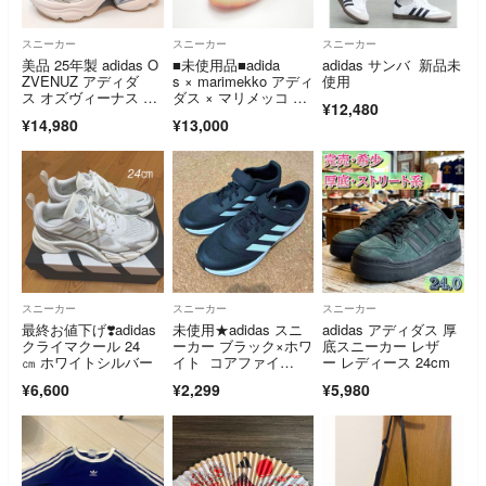
スニーカー
スニーカー
スニーカー
美品 25年製 adidas O
■未使用品■adida
adidas サンバ 新品未
ZVENUZ アディダ
s × marimekko アディ
使用
ス オズヴィーナス 23.
ダス × マリメッコ ST
¥12,480
5cm シルバー
AN SMITH スタンス
¥14,980
¥13,000
ミス スニーカー サイ
ズ25 ウニッコ ローカ
ット 20260728/RB009
4
スニーカー
スニーカー
スニーカー
最終お値下げ❣️adidas
未使用★adidas スニ
adidas アディダス 厚
クライマクール 24
ーカー ブラック×ホワ
底スニーカー レザ
㎝ ホワイトシルバー
イト コアファイ
ー レディース 24cm
ト コアブラック
¥6,600
¥2,299
¥5,980