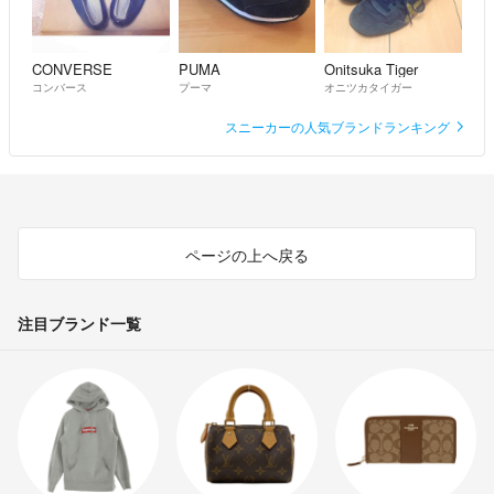
犬を一匹飼っており、トラブル防止の為アレルギーの方はご購入をご遠
慮ください。
CONVERSE
PUMA
Onitsuka Tiger
最後までお読みいただき、ありがとうございます♡
コンバース
プーマ
オニツカタイガー
気持ちの良いお取引となりますよう、
スニーカーの人気ブランドランキング
丁寧な対応を心がけてまいります。
どうぞよろしくお願いいたします( ¨̮ )
ページの上へ戻る
注目ブランド一覧