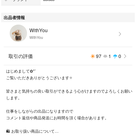
レトロでクラシックなデザインが魅力です。
淡いピンクカラーが特徴で
出品者情報
カジュアルからストリートまで幅広く使えます。
WithYou
上品な色合いとスエード素材の組み合わせが、
WithYou
普段使いはもちろん、コーデのアクセントにもぴったり。
ユニセックスデザインなので、男女問わず人気のアイテムです！
取引の評価
97
1
0
※箱にもともと傷や破損がありましたので
はじめまして‪✿*˚
特別価格にしております。
ご覧いただきありがとうございます‪✧︎
商品は新品・未使用ですのでご安心ください。
詳しくは写真にてご確認ください。
皆さまと気持ちの良い取引ができるよう心がけますのでよろしくお願い
します。
※海外製品のため、靴本体に
初期スレや細かな汚れ等がある場合がございます。
仕事をしながらの出品になりますので
※発送は、防水対策をして
コメント返信や商品発送にお時間を頂く場合があります。
配送用ビニール袋にて梱包し、発送させていただきます。
🛍 お取り扱い商品について