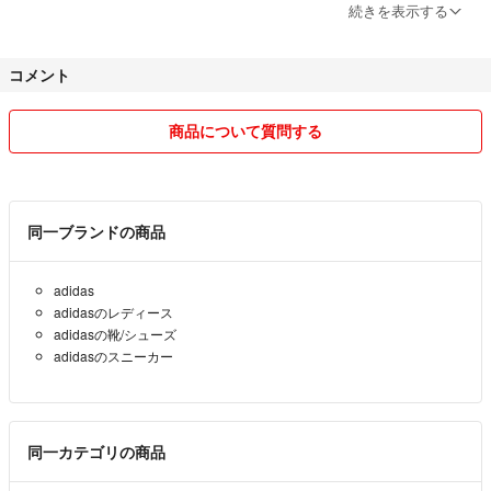
インスタ映え ガゼル adidas
続きを表示する
・即購入／コメントなしでのご購入も大歓迎です♡
アディダス gazelle インドア
INDOOR IE7002 メンズ レディース
コメント
・恐れ入りますが、お取り置き・専用での出品は承っておりません。
ピンク 人気 ユニセックス 花見 新生活
コメントのやり取り中であっても、
新学期 進級祝い 春 アウトドア グランピング
規約に則り、先にご購入手続きをされた方を
ドッグラン デート キャンプ アウトレットモール
商品について質問する
優先とさせていただいております。
推し活 朝活 ジョギング カフェ 散歩 K-POP
あらかじめご了承くださいませ。
アイドル ダンス SNS映え リンクコーデ デートコーデ
23.5 ①
・海外輸入品につきまして
同一ブランドの商品
すべて正規店より仕入れておりますので、
安心してお買い求めください。
adidas
adidasのレディース
海外製品の特性上、日本製と比べて
adidasの靴/シューズ
縫製のゆるさや細かなほつれ、
adidasのスニーカー
小さな傷・凹み、外箱の擦れや汚れ、
わずかなにおい等が見られる場合がございます。
その点を踏まえ、価格を抑えて出品しておりますので、
ご理解いただけますと幸いです。
同一カテゴリの商品
📮 梱包・発送について