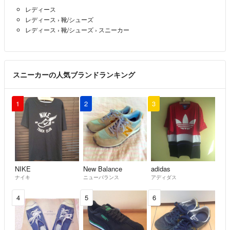
レディース
レディース
›
靴/シューズ
・簡易包装を基本とし、
レディース
›
靴/シューズ
›
スニーカー
できるだけコンパクトな形で発送いたします。
状況により、圧縮や折りたたみ、
リサイクル資材（段ボール等）を使用する場合がございます。
スニーカーの人気ブランドランキング
🔁 返品・返金について
万が一、不良品が届いた場合は、
1
2
3
評価前にご連絡をお願いいたします。
確認用の画像をご出品いただき、
内容を確認後、再送またはキャンセルにて対応いたします。
※外箱の凹みに関する返品はお受けできかねます
※確認が取れない場合は対応いたしかねることがございます
NIKE
New Balance
adidas
ナイキ
ニューバランス
アディダス
※イメージ違いなど、お客様都合でのご返品はご遠慮ください
4
5
6
🐾 保管環境について
商品は全て自宅保存です。