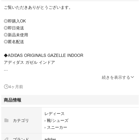
ご覧いただきありがとうございます。
◎即購入OK
◎即日発送
◎新品未使用
◎匿名配送
◆ADIDAS ORIGINALS GAZELLE INDOOR
アディダス ガゼル インドア
型番
続きを表示する
IE7002
4ヶ月前
カラー
商品情報
ブリスピンク/コアブラック/カレッジパープル
レディース
サイズ
カテゴリ
›
靴/シューズ
23.5㎝
›
スニーカー
大人気モデル！アディダス ガゼル ピンク
ブランド
adidas