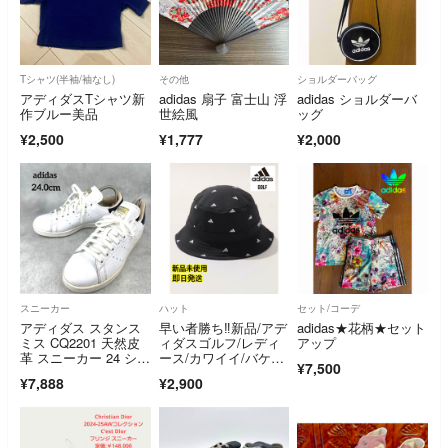
Tシャツ(半袖/袖なし)
その他
ショルダーバッグ
アディダスTシャツ新
adidas 扇子 富士山 浮
adidas ショルダーバ
作ブルー美品
世絵風
ッグ
¥2,500
¥1,777
¥2,000
スニーカー
ハット
セット/コーデ
アディダス スタンス
早い者勝ち‼️新品/アデ
adidas★花柄★セット
ミス CQ2201 天然皮
ィダスゴルフ/レディ
アップ
革 スニーカー 24 シボ
ース/カワイイ/バケッ
¥7,500
革
トハット/黒
¥7,888
¥2,900