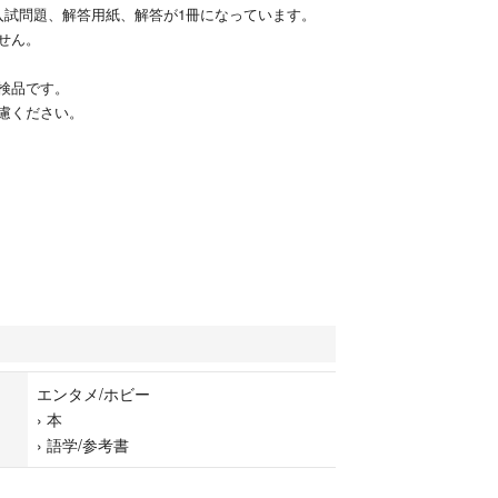
入試問題、解答用紙、解答が1冊になっています。
せん。
検品です。
慮ください。
エンタメ/ホビー
›
本
›
語学/参考書