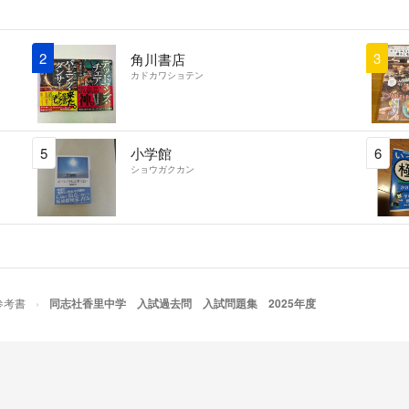
ます。
☆商品に気になる
2
3
角川書店
ノンクレーム、ノ
カドカワショテン
読んでいただきあ
5
小学館
6
ショウガクカン
参考書
同志社香里中学 入試過去問 入試問題集 2025年度