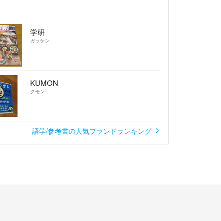
点などありましたら、購入前に必ずご質問下さい。
学研
ーリタでお願いします。
ガッケン
りがとうございました♡
KUMON
クモン
語学/参考書の人気ブランドランキング