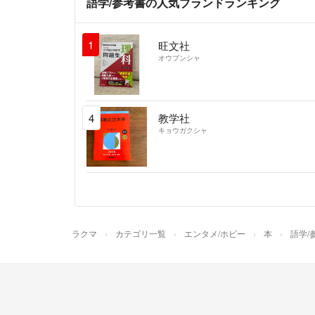
語学/参考書の人気ブランドランキング
1
旺文社
オウブンシャ
4
教学社
キョウガクシャ
ラクマ
カテゴリ一覧
エンタメ/ホビー
本
語学/