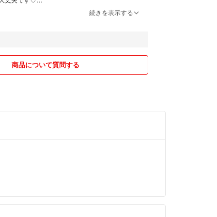
りません。
続きを表示する
引をしたいので、
いた方、
けたらと思いますので、よろしくお願い致します♡
商品について質問する
り中でも先に購入ボタンを押された方が優先となり
ど小さく折りたたむ場合もありますので、シワなど
しておりますが、素人判断なので見落としなどがあ
。
も多いのでご理解下さい。万一届かない場合でも、
きません。受取評価はお願いします。補償が必要な
応させていただきますので、ご相談ください。
ニ支払いなどになる場合は、1週間以内にお願いし