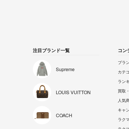
注目ブランド一覧
コン
ブラ
Supreme
カテ
ラン
買取
LOUIS
VUITTON
人気
キャ
COACH
ラクマp
ラク