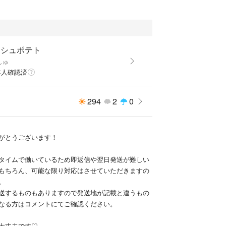
ッシュポテト
しゅ
本人確認済
294
2
0
がとうございます！
タイムで働いているため即返信や翌日発送が難しい
もちろん、可能な限り対応はさせていただきますの
。
送するものもありますので発送地が記載と違うもの
なる方はコメントにてご確認ください。
大丈夫です♡