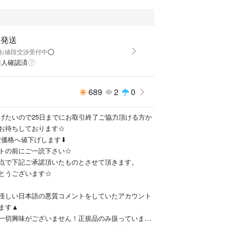
速発送
★お値段交渉受付中⭕️
本人確認済
689
2
0
げたいので25日までにお取引終了ご協力頂ける方か
お待ちしております☆
定価格へ値下げします⬇
トの前にご一読下さい☆
点で下記ご承諾頂いたものとさせて頂きます。
とうございます☆
怪しい日本語の悪質コメントをしていたアカウント
ます▲
一切興味がございません！正規品のみ扱っています