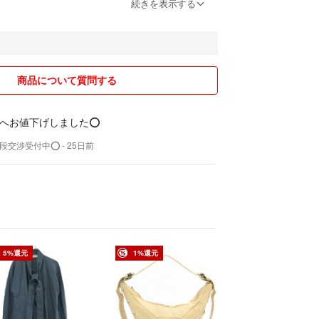
かの質問にはお答えしませんし、お疑いになる方と
続きを表示する
観点からお取引き致しません。
000 の良い評価を頂いています☆
の普通がありますがご購入者様が初めての取引だっ
商品について質問する
べきところ操作を間違えたとの事でした！
へお値下げしました⭕
受けします。
いもの、低額の物等出来ないものも有りますが、常識
値段交渉受付中⭕️
- 25日前
を願います)
絡なく購入頂けなかった方は今後のお取引は遠慮し
させて頂きます。
め1度人手に渡った物です。出品時と発送前に検品
落としもあるかもしれません。神経質な方は購入を
5%還元
1%還元
、納得行くまでのご質問をお願いします。たたみシ
理解頂ける方のみお取引をお願い致します。
り替え詐欺、保証返金目的詐欺等のリスクがある為