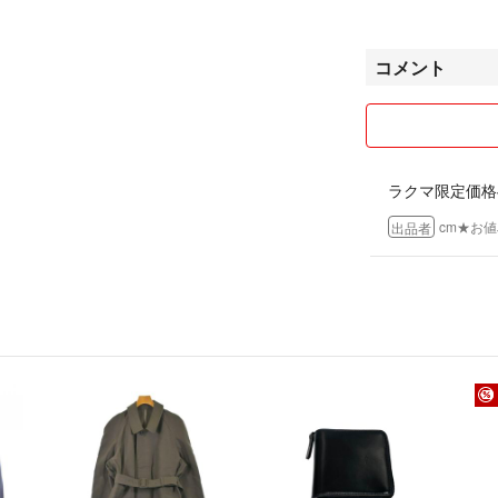
ので正規品かどう
はトラブル防止の
コメント
別のサイトでは 2
1件コメント無し
た為良いをつける
ラクマ限定価格
☆お値下げ交渉お
(出品から日が浅
cm‪★お
出品者
の範囲内での交渉
希望額へ変更後連
たい為ブロックと
△新品・美品を含
はしていますが見
お控えいただくか
ワ等含め古着にご
着荷後の返品はす