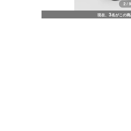
2 / 9
3
現在、
名がこの商