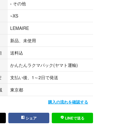
›
その他
ゥーズィエムクラスでも取扱いがあり人気のルメール
~XS
シーズン完売を繰り返す定番のカーブデニムパンツで
LEMAIRE
い名作で、現在もセレクトショップ等で取り扱われ
と同型のものです。（今期との違いは腰のレザーパ
新品、未使用
らはついていないモデルです）
担
送料込
上は深く（ハイウエスト）、腰回りから裾にかけて
かんたんラクマパック(ヤマト運輸)
描く立体的なシルエットが最大の特徴です。
ず、穿くだけで様になる美しいラインはルメールな
安
支払い後、1～2日で発送
域
東京都
ール JEANS HIGH WAISTED CURVED PANTS PA
購入の流れを確認する
0 ハイウエスト ブラックデニム カーブパンツ ジーンズ サ
シェア
LINEで送る