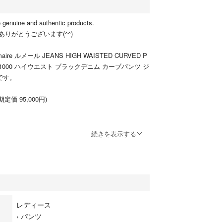
re genuine and authentic products.
りがとうございます(^^)
ire ルメール JEANS HIGH WAISTED CURVED P
 LD1000 ハイウエスト ブラックデニム カーブパンツ ジ
です。
期定価 95,000円)
続きを表示する
94cm/ 股上34cm / 股下79cm / ワタリ30.5cm 裾
い
100%
レディース
›
パンツ