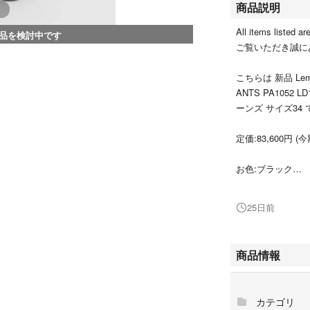
商品説明
All items listed a
品を検討中です
ご覧いただき誠にあ
こちらは 新品 Lema
ANTS PA1052
ーンズ サイズ34 
定価:83,600円 (今
お色:ブラック
サイズ:34
25日前
ウエスト68cm ヒップ
幅25cm
誤差ご了承くださ
商品情報
fabric: COTTON 
カテゴリ
状態:新品未使用