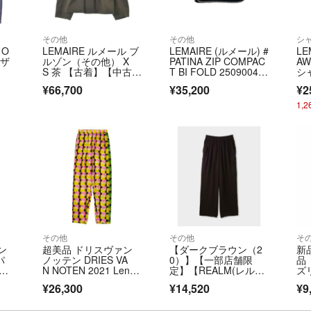
お受けできません
その他
その他
☆おまとめ買い同
 O
LEMAIRE ルメール ブ
LEMAIRE (ルメール) #
LE
(特別割引き可能
レザ
ルゾン（その他） X
PATINA ZIP COMPAC
A
にご相談ください
S 茶 【古着】【中古】
T BI FOLD 25090043
シャ
【送料無料】
000310 009 001 ブラ
3 
ません。
¥66,700
¥35,200
¥2
ック ー
1,
△別フリマアプリ
います 。
△コメントよりも
△定価、購入先、
え下さい。故にコ
なるという方は購
その他
その他
そ
ネン
超美品 ドリスヴァン
【ダークブラウン（2
新
△着画、出品者の
パ
ノッテン DRIES VA
0）】【一部店舗限
品 
N NOTEN 2021 LenLy
定】【REALM(レル
ズ
えしません。サイ
e コラボ 幾何学 プリ
ム)】GATHERED PAN
ラ
されて下さい。
¥26,300
¥14,520
¥9
 中
ント 総柄 テーパー
TS|ギャザーパンツ
ド パンツ サイズ36 レ