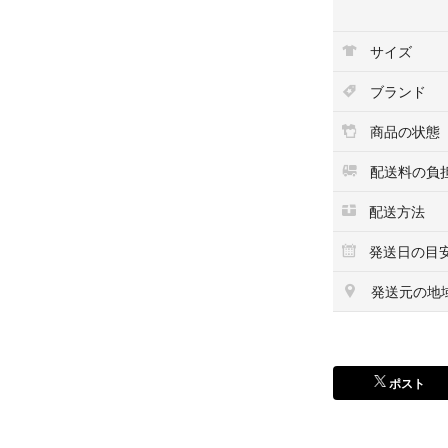
アパルトモン ド
サイズ
Lemaireで毎
す。
ブランド
流行に左右されな
ている現行モデル
商品の状態
ッチの有無でこち
配送料の負
その名の通り、股
配送方法
緩やかにカーブを
脚のラインを拾わ
発送日の目
らでは。
発送元の地
新品 Lemaire ルメ
1052 LD100
イズ34 SO
ポスト
サイズ...XS(SS)