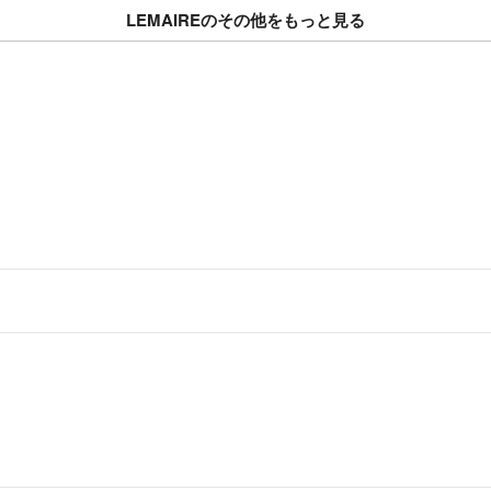
ディース
△発送は設定した
LEMAIREのその他をもっと見る
ございます