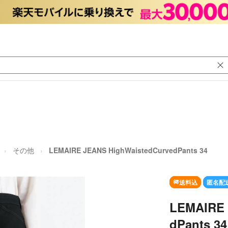
その他
LEMAIRE JEANS HighWaistedCurvedPants 34
送料込
匿名配
LEMAIRE 
dPants 34