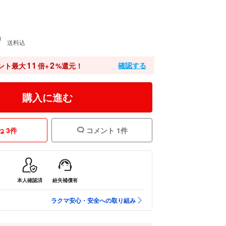
0
送料込
11
2
確認する
ント最大
倍+
%還元！
購入に進む
 3件
コメント 1件
本人確認済
紛失補償有
ラクマ安心・安全への取り組み