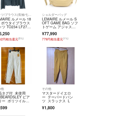
。
シャツ/ブラウス(長袖/七分)
ショルダーバッグ
梱可能なもの は最低でも送料分程度お安くします
MAIRE ルメール 18
LEMAIRE ルメール S
なものもあります)☆専用をお作りしますので購入前
W ボウタイブラウス
OFT GAME BAG ソフ
(^^)購入手続きされてからのおまとめお値引はでき
ツ TO234 LF27
トゲーム アジャスタ
ブルー系 36
ベルト ショルダーバ
5,250
¥77,990
ッグ アイボリー BG29
3 LF1330
(5%)
(1%)
262円相当還元
779円相当還元
にも出品中です。購入申請頂いても突然の削除ござ
提示額で申請頂いた方を優先致します☆
着用回数の記載がないものは覚えていない物とお考
メント頂いてもお答えできません。どうしても気に
入をお控え下さい。
の他
その他
品タグ付 未使用
マスタードイエロ
体型に関する質問(身長体重スリーサイズ等)はお答
BEARDSLEY ビア
ー テーパードパン
リー ポリツイルト
ツ スラックス L
ズ感は本文中に実寸を記載していますのでご参考に
ックパンツ
,599
¥1,800