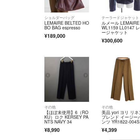
ショルダーバッグ
テーラードジャケット
LEMAIRE BELTED HO
ルメール LEMAIRE
BO BAG espresso
WL1159 LL0147 
ージャケット
¥189,000
¥300,600
その他
その他
【ほぼ未使用】6（RO
美品 yori ヨリ リ
KU）ロク KERSEY PA
ブレンド イージー
NTS NAVY 34
ンツ YR1822-004S
P サイズ38 ブラウ
¥8,990
¥4,399
ン レディース 古着
古 USED