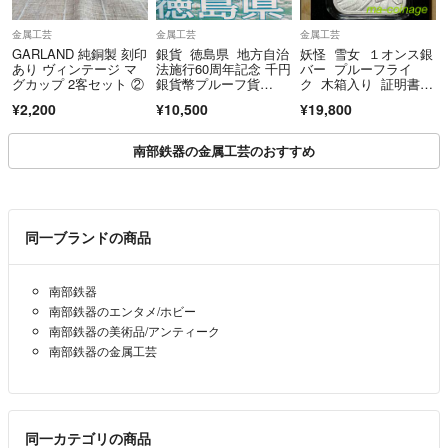
金属工芸
金属工芸
金属工芸
GARLAND 純銅製 刻印
銀貨 徳島県 地方自治
妖怪 雪女 １オンス銀
あり ヴィンテージ マ
法施行60周年記念 千円
バー プルーフライ
グカップ 2客セット ②
銀貨幣プルーフ貨
ク 木箱入り 証明書付
幣 純銀銀貨 １枚
き 製造200枚
¥2,200
¥10,500
¥19,800
南部鉄器の金属工芸のおすすめ
同一ブランドの商品
南部鉄器
南部鉄器のエンタメ/ホビー
南部鉄器の美術品/アンティーク
南部鉄器の金属工芸
同一カテゴリの商品