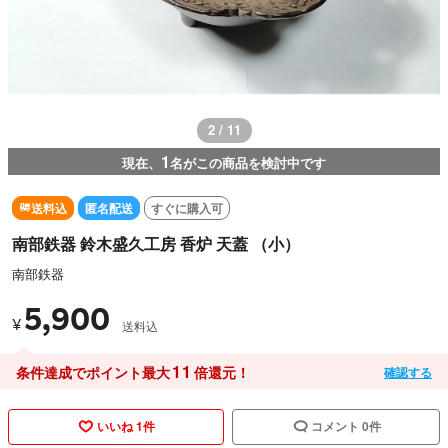
2 / 11
1
現在、
名がこの商品を検討中です
送料込
匿名配送
すぐに購入可
南部鉄器 鈴木盛久工房 香炉 天蓋 （小）
南部鉄器
5,900
¥
送料込
11
条件達成でポイント最大
倍還元！
確認する
いいね 1件
コメント 0件