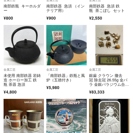
南部鉄瓶 キーホルダ
南部鉄器 急須 （イン
南部鉄器 急須 鉄
ー
テリア用）
瓶 茶こぼし セット
¥800
¥900
¥2,550
金属工芸
金属工芸
金属工芸
未使用 南部鉄器 岩鋳
「南部鉄器」鉄瓶と風
銀歯 クラウン 撤去
造 ホーロー加工 鉄
炉（五徳付き）
冠 除去冠 26.55g 金パ
瓶 茶器 急須
ラ 金銀パラジウム合
¥5,980
金 歯科金属 金 銀 パラ
¥4,800
¥83,333
ジウム 歯科 歯科材
料 歯科技工