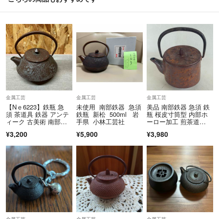
金属工芸
金属工芸
金属工芸
【Nｅ6223】鉄瓶 急
未使用 南部鉄器 急須
美品 南部鉄器 急須 鉄
須 茶道具 鉄器 アンテ
鉄瓶 新松 500ml 岩
瓶 桜皮寸筒型 内部ホ
ィーク 古美術 南部鉄
手県 小林工芸社
ーロー加工 煎茶道
器
具 桜の花びら
¥3,200
¥5,900
¥3,980
金属工芸
金属工芸
金属工芸