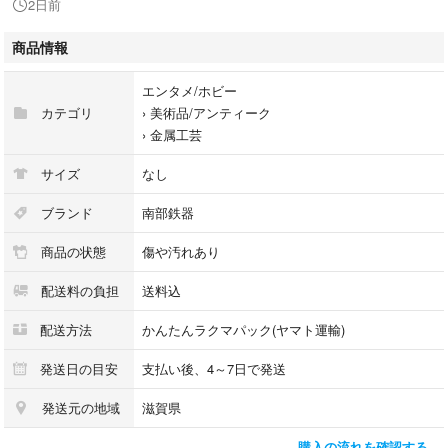
2日前
基本はリサイクル梱包材での発送となります。
商品情報
梱包は最善を尽くしますが、輸送時の破損は運送会社の保障となります。
エンタメ/ホビー
当方専業ではございませんので、ご質問への回答や取引開始の際にお時間
カテゴリ
›
美術品/アンティーク
をいただく場合がございます。
›
金属工芸
上記の点をご理解いただける方のみ
サイズ
なし
お取引をお願いいたします。
ブランド
南部鉄器
商品の状態
傷や汚れあり
配送料の負担
送料込
配送方法
かんたんラクマパック(ヤマト運輸)
発送日の目安
支払い後、4～7日で発送
発送元の地域
滋賀県
購入の流れを確認する