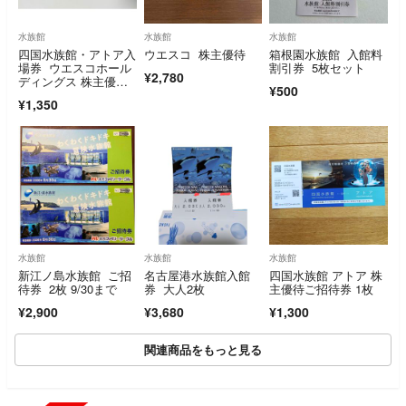
水族館
水族館
水族館
四国水族館・アトア入
ウエスコ 株主優待
箱根園水族館 入館料
場券 ウエスコホール
割引券 5枚セット
¥2,780
ディングス 株主優待
¥500
券 招待券
¥1,350
水族館
水族館
水族館
新江ノ島水族館 ご招
名古屋港水族館入館
四国水族館 アトア 株
待券 2枚 9/30まで
券 大人2枚
主優待ご招待券 1枚
¥2,900
¥3,680
¥1,300
関連商品をもっと見る