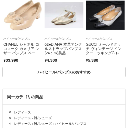
ハイヒール/パンプス
ハイヒール/パンプス
ハイヒール/パンプス
CHANEL シャネル コ
02■DIANA 本革アンク
GUCCI オールドグッ
コマーク カメリア レ
ルストラップパンプス
チ ヴィンテージ イン
ザー パンプス ベージ
(24ｃｍ)美品
ターロッキングG レザ
ュ
ー パンプス サイズ 3
¥33,990
¥4,300
¥5,380
7 1/2(約24.5cm) 靴 シ
ューズ グレージュ系 D
P5450
ハイヒール/パンプスのおすすめ
同一カテゴリの商品
レディース
レディース
›
靴/シューズ
レディース
›
靴/シューズ
›
ハイヒール/パンプス