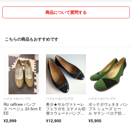
商品について質問する
※未使用・未開封品について
中身の確認をしていませんので、購入後にご自身で確認されて何らかの
不良がありましてもクレームはお断りします。特にコスメ関係について
は保証できません。
こちらの商品もおすすめです
気持ちの良い取引になれば嬉しいです。
宜しくお願いします！
ハイヒール/パンプス
ハイヒール/パンプス
ハイヒール/パンプス
Riz raffinee パンプ
希少★サルヴァトーレ
ボッテガヴェネタ パン
ス ベージュ 23.5cm E
フェラガモ エナメル切
プス シューズ ヒー
EE
替スウェードパンプ
ル サテン ベロア切
ス 24.5cm 黒
替 36
¥2,999
¥12,900
¥5,900