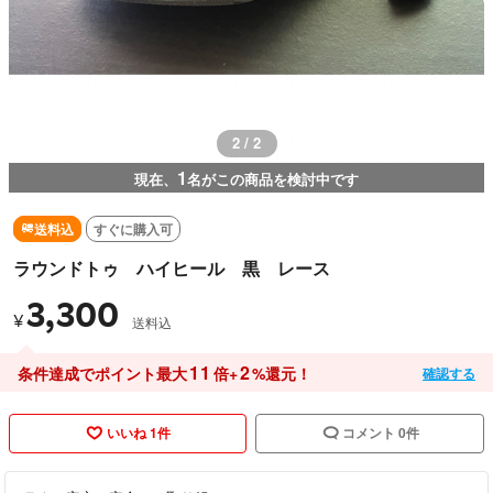
2 / 2
1
現在、
名がこの商品を検討中です
送料込
すぐに購入可
ラウンドトゥ ハイヒール 黒 レース
3,300
¥
送料込
11
2
条件達成でポイント最大
倍+
%還元！
確認する
いいね 1件
コメント 0件