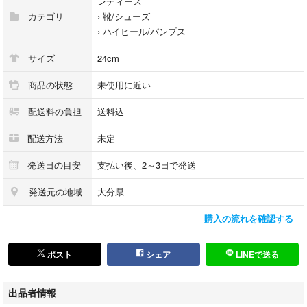
レディース
#コーンヒール #痛くなりにくい
カテゴリ
›
靴/シューズ
#パンプス #仕事靴 #オフィス
›
ハイヒール/パンプス
#事務 #ビジネス #脚長
#24.0 #24 #23.0 #23
サイズ
24cm
商品の状態
未使用に近い
配送料の負担
送料込
配送方法
未定
発送日の目安
支払い後、2～3日で発送
発送元の地域
大分県
購入の流れを確認する
ポスト
シェア
LINEで送る
出品者情報