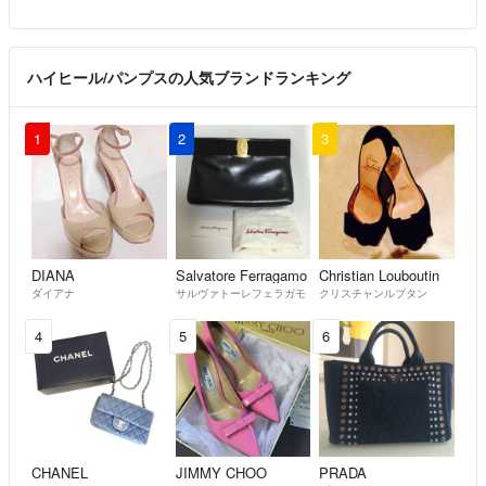
ハイヒール/パンプスの人気ブランドランキング
1
2
3
DIANA
Salvatore Ferragamo
Christian Louboutin
ダイアナ
サルヴァトーレフェラガモ
クリスチャンルブタン
4
5
6
CHANEL
JIMMY CHOO
PRADA