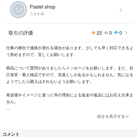
Pastel shop
うさかめ
取引の評価
22
0
0
仕事の都合で連絡が遅れる場合があります。少しでも早く対応できるよ
う努めますので、宜しくお願いします。
商品について質問がありましたらメッセージをお願いします。また、自
己保管・素人検品ですので、見落としがあるかもしれません。気になる
ようでしたら購入はされないようお願いします。
発送後やイメージと違った等の理由による返金や返品にはお応え出来ま
せん。
発送後のトラブルは責任を負いかねます。暑さ・寒さによる変形など、
続きを表示する
配送中による問題はこちらでは対処できかねますので、ご了承下さい。
コメント
梱包材は再利用したものを使うことがあります。