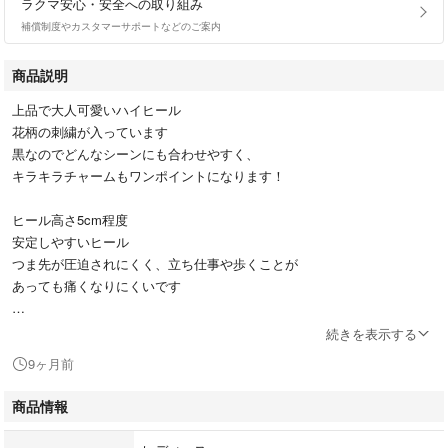
ラクマ安心・安全への取り組み
補償制度やカスタマーサポートなどのご案内
商品説明
上品で大人可愛いハイヒール
花柄の刺繍が入っています
黒なのでどんなシーンにも合わせやすく、
キラキラチャームもワンポイントになります！
ヒール高さ5cm程度
安定しやすいヒール
つま先が圧迫されにくく、立ち仕事や歩くことが
あっても痛くなりにくいです
Mサイズのため、24.0cm前後の方なら
続きを表示する
履いていただけると思います
9ヶ月前
商品情報
#花柄 #刺繍 #ブラック
#ラウンドトゥ #つま先丸い