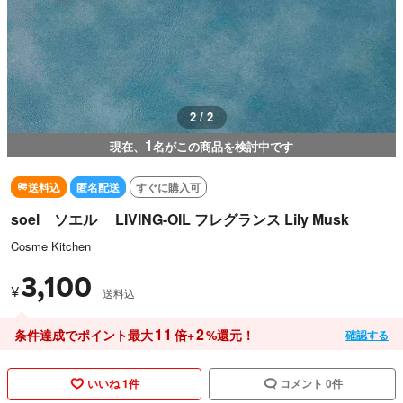
2 / 2
1
現在、
名がこの商品を検討中です
送料込
匿名配送
すぐに購入可
soel ソエル LIVING-OIL フレグランス Lily Musk
Cosme Kitchen
3,100
¥
送料込
11
2
条件達成でポイント最大
倍+
%還元！
確認する
いいね 1件
コメント 0件