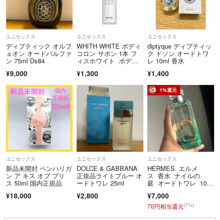
ユニセックス
ユニセックス
ユニセックス
ディプティック オルフ
WHITH WHITE ボディ
diptyque ディプティッ
ェオン オードパルファ
コロン サボン 1本 フ
ク ドソン オードトワ
ン 75ml Ds84
ィスホワイト ボデ
レ 10ml 香水
ィ フレグランス
¥9,000
¥1,300
¥1,400
1%還元
ユニセックス
ユニセックス
ユニセックス
新品未開封 ペンハリガ
DOLCE & GABBANA
HERMES エルメ
ン ア キス オブ ブリ
正規品ライトブルー オ
ス 香水 ナイルの
ス 50ml 国内正規品
ードトワレ 25ml
庭 オードトワレ 100
ml
¥18,000
¥2,800
¥7,000
(1%)
70円相当還元