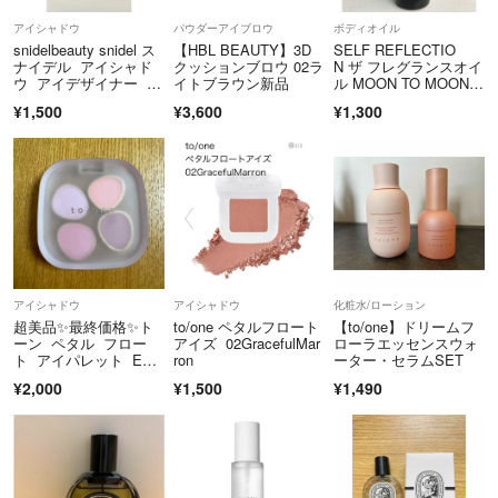
・喫煙者はおらず、ペットは飼っておりません。
アイシャドウ
パウダーアイブロウ
ボディオイル
・冷暗所にて厳重に保管しておますが、個人の自宅保管になりますので
snidelbeauty snidel ス
【HBL BEAUTY】3D
SELF REFLECTIO
あらかじめご了承下さい。
ナイデル アイシャド
クッションブロウ 02ラ
N ザ フレグランスオイ
ウ アイデザイナー 0
イトブラウン新品
ル MOON TO MOON 1
9 06
5ml
¥1,500
¥3,600
¥1,300
【留意事項】
・お取引完了後のご対応はいたしかねます。何かございましたら評価前
にお知らせください。
・発送後の事故・破損につきましては責任を負いかねます。ガイドライ
ンをご確認いただきご購入者様にてご対応をお願い致します。
最後までお読みいただきありがとうございました(#^.^#)
皆様にご安心いただけるよう迅速かつ丁寧で気持ちの良いお取引ができ
アイシャドウ
アイシャドウ
化粧水/ローション
るように心がけております！
超美品✨最終価格✨ト
to/one ペタルフロート
【to/one】ドリームフ
少しでもごご興味がございましたらフォロー＆ご紹介いただけますとと
ーン ペタル フロー
アイズ 02GracefulMar
ローラエッセンスウォ
ても喜びます！！
ト アイパレット EX1
ron
ーター・セラムSET
0 アイカラー アイシ
¥2,000
¥1,500
¥1,490
ャドウ