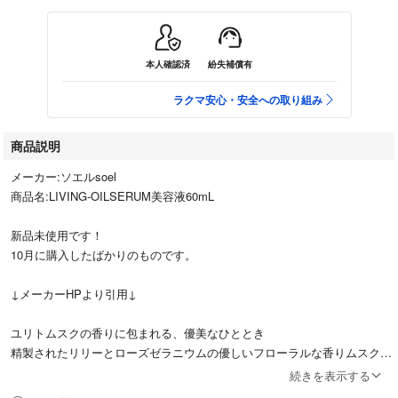
本人確認済
紛失補償有
ラクマ安心・安全への取り組み
商品説明
メーカー:ソエルsoel
商品名:LIVING-OILSERUM美容液60mL
新品未使用です！
10月に購入したばかりのものです。
↓メーカーHPより引用↓
ユリトムスクの香りに包まれる、優美なひととき
精製されたリリーとローズゼラニウムの優しいフローラルな香りムスクを
ブレンドし、高級感のある癒しに仕上げました。香料は一切使用せず、植
続きを表示する
物のもつ香りのよさを最大限に引き出しています。肌への負担を考え、ア