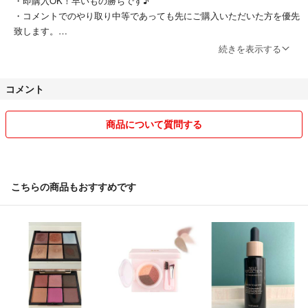
・即購入OK！早いもの勝ちです♪
・コメントでのやり取り中等であっても先にご購入いただいた方を優先
致します。
・取り置きはご対応致しかねます。
続きを表示する
・深夜早朝のご購入もお気になさらずご購入ください。
コメント
★発送について
・出品商品は２~３日以内発送の設定にしておりますが、原則２４時間
以内に発送できるよう心掛けております。
商品について質問する
・リサイクルとして梱包材を再利用しております。
・商品のパッケージ自体がしっかりしている場合はそのまま送らせてい
ただくこともございます。
・原則匿名配送でお送り致しますが、最安値の発送方法でお送りする場
こちらの商品もおすすめです
合もございます。
★コメントについて
・気になる点がございましたらお気軽にコメントくださいませ♪
・コメント返信は即レスポンスを心がけておりますが、仕事等で遅くな
る場合もございます。
★商品の保管方法について