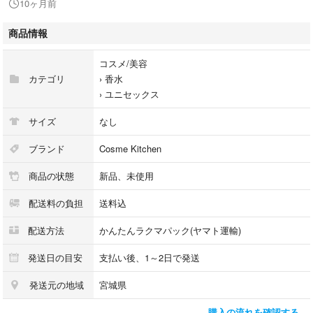
10ヶ月前
ルコール濃度を留意して調整しております。やお子様のいるご家庭、ペッ
トと暮らす方にも安心してお使いいただけます。
商品情報
コスメ/美容
カテゴリ
›
香水
›
ユニセックス
サイズ
なし
ブランド
Cosme Kitchen
商品の状態
新品、未使用
配送料の負担
送料込
配送方法
かんたんラクマパック(ヤマト運輸)
発送日の目安
支払い後、1～2日で発送
発送元の地域
宮城県
購入の流れを確認する