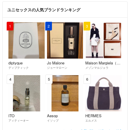
ユニセックスの人気ブランドランキング
1
2
3
diptyque
Jo Malone
Maison Margiela（旧Maison Martin Margiela）
ディプティック
ジョーマローン
メゾンマルジェラ
4
5
6
ITO
Aesop
HERMES
アィティーオー
イソップ
エルメス