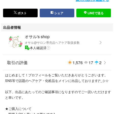
ポスト
シェア
LINEで送る
出品者情報
オサル's shop
オサル@サロン専売品ヘアケア取扱多数
本人確認済
取引の評価
1,576
17
2
はじめまして！プロフィールをご覧いただきありがとうございます。
SNS等で話題のヘアケア・化粧品をメインに出品しております(^_-)-☆
以下、出品にあたってのご確認事項になりますのでご一読いただけます
と幸いです。
★ご購入について