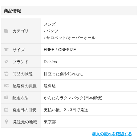
※あくまで素人寸法なのでご了承下さい。
商品情報
●色
ブラック
メンズ
カテゴリ
›
パンツ
›
サロペット/オーバーオール
うーん、この商品なんか惜しいんだよなぁ。
サイズ
FREE / ONESIZE
と思ったそこのあなた。
ブランド
Dickies
#禁断の古着の扉
商品の状態
目立った傷や汚れなし
をクリックすると激安で良い商品が見つかる、
配送料の負担
送料込
新たな世界へ誘います。
配送方法
かんたんラクマパック(日本郵便)
ぜひ【絞り込み】機能を使い、お好みのアイテムをお探しください♪
発送日の目安
支払い後、2～3日で発送
発送元の地域
東京都
※割引について
購入の流れを確認する
↓↓↓↓↓↓↓↓↓↓↓↓↓↓↓↓↓↓↓↓↓↓↓↓↓↓↓↓↓↓↓↓