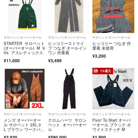
サロペット/オーバーオール
サロペット/オーバーオール
サロペット/オーバーオール
STARTER サロペット
ヒッコリーストライ
ヒッコリー つなぎ 作
(オーバーオール) M 9
プ つなぎ オールイン
業着 未使用
0's アスレティックス
ワン 作業着
¥3,200
¥11,000
¥3,499
1%還元
サロペット/オーバーオール
サロペット/オーバーオール
サロペット/オーバーオール
メンズ オーバーオー
クロムハーツ サロン
Fixin' To Start オーバ
ル サロペット 2XL 3
ペット オーバーオー
ーオール ブラック ホ
L ブラウン ワークパン
ル
ワイトステッチ M
ツ 小さめ
¥2,820
¥590,000
¥1,900