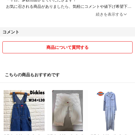
お気に召される商品がありましたら、気軽にコメントや値下げ希望下さ
サイズ感は掲載している寸法をお手持ちの衣類と比較することをお勧め致
い。なるべくお客様のご希望に沿ったご金額で提供したいと思っており
続きを表示する
しております。
ます。
※ 古着、ヴィンテージ品故、使用感等ございます。普段古着を着られる方
コメント
↓↓↓↓↓↓↓↓↓↓↓↓↓↓↓
でしたら、問題なくお使い頂けるコンディションかと思います。しかしな
ーーーーーーーーーーーーーーーーーーーーーーーーー
がらあくまで古着になりますので、古着にご理解頂けない方、神経質な方
商品について質問する
はお控え下さい。
☆フォロー割引
*フォローして下さった方には割引させていただきます!
コメント欄で、フォローしました!と一言お声かけくださ
こちらの商品もおすすめです
90年代、90s、80s、70s、ビンテージ、昭和レトロ、レトロ
い!
ハーフジップ トラックジャケット ナイロンジャケット ニット コー
ト ニットガウン フリースジャケット ダウンジャケット パーカー スウ
5000円以下→200円off!
ェット Tシャツ ポロシャツ シャツ ジャージ ジャケット アウター などの
幅広いカテゴリーのアイテムを出品しています☆
5000円以上→300円off!
また、NIKE ナイキ adidas adidasoriginals アディダスオリジナル バーバ
10000円以上→600円off !
リー ラルフローレン トミーヒルフィガー ストリート カーハート パタゴ
ニア コロンビア reebok nauticaステューシー ユニクロ ZARA ノースフ