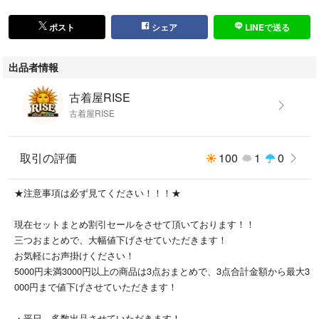
【お得な情報をプロフィールに記載してあるので、是非ご覧ください。】
ポスト
シェア
LINEで送る
出品者情報
●値下げ交渉
古着屋RISE
ご希望の金額をコメントしていただければ、出来るだけ意見に添えるよう
古着屋RISE
頑張ります。
気軽にコメント下さい！
取引の評価
100
1
0
※値下げ交渉は即決していただく方のみコメントをお願いします。
★注意事項は必ず見てください！！！★
現在セットまとめ割引セールをさせて頂いております！！
◉発送日時
三つおまとめで、大幅値下げさせていただきます！
月、水、金曜日に発送致します。
お気軽にお声掛けください！
5000円未満3000円以上の商品は3点おまとめで、3点合計金額から最大3
000円まで値下げさせていただきます！
◉注意事項◉
・平日、多数出品させていただきます！