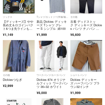
【価格交渉】
価格交渉については、常識のある範囲内でコメントお願い致します。
こちらもお客様のご要望になるべく寄せたいと思っているので、よろし
くお願い致します。
ソックス
Tシャツ/カットソー(半袖/袖なし)
その他
【ディッキーズ】やや
新品 Dickies ディッキ
古着 デッドストッ
長め丈＆ロゴインパク
ーズ Tシャツ グレ
ク ディッキーズ Dickie
※値下げ交渉は、即決していただく方のみお願いします。
ト&つま先ラインも目
ー S シンプル 綿100
s パンツ チノパン ワ
を引く‼️メンズ靴下 3足
ークパンツ スラック
¥1,149
¥1,999
¥6,600
組
ス 874 ジッパーフラ
[送料]
イ w40 L34 グレー
全品送料無料でやらせていただきます!
系 メンズ
発送は月・火・水・木・金曜日になります。
ご了承ください。
その他ご質問などございましたら
気軽にお問い合わせ下さい。
その他
ワークパンツ/カーゴパンツ
ショートパンツ
宜しくお願い致します。
Dickiesつなぎ
Dickies 874 オリジナ
Dickies ディッキー
ルフィット ワークパン
ズ ハーフパンツ ブラ
¥2,999
ツ 36×32 ホワイト
ウン32インチ
¥6,000
¥1,999