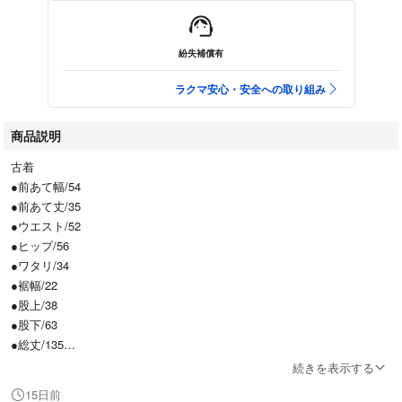
紛失補償有
ラクマ安心・安全への取り組み
商品説明
古着
●前あて幅/54
●前あて丈/35
●ウエスト/52
●ヒップ/56
●ワタリ/34
●裾幅/22
●股上/38
●股下/63
●総丈/135
続きを表示する
15日前