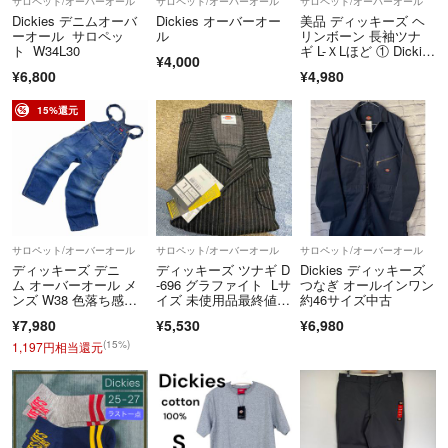
サロペット/オーバーオール
サロペット/オーバーオール
サロペット/オーバーオール
ーーーーーーーーーーーーーーーーーーーーーーーーー
Dickies デニムオーバ
Dickies オーバーオー
美品 ディッキーズ ヘ
ェイス チャンピオン リーバイス バブアー ディーゼル などのブランド
ーオール サロペッ
ル
リンボーン 長袖ツナ
も多く取り添えております♪
ト W34L30
ギ L-ＸLほど ① Dickie
☆おまとめ割引
¥4,000
#古着屋マッシュ
s ジャンプスーツ オー
¥6,800
¥4,980
*2つ以上ご購入で500円以上割引致しますので、お気軽
ルインワン 作業着
にご相談ください!
15%還元
ご購入されたい商品全てに、購入希望です。と伝えていただければ円滑
に取引が進むので、お願い致します。
*注意事項(ここは絶対に見てください)
着画は受け付けておりません。
サロペット/オーバーオール
サロペット/オーバーオール
サロペット/オーバーオール
古着屋RISEでお買い物の際は寸法をご確認の上、購入してください。
ディッキーズ デニ
ディッキーズ ツナギ D
Dickies ディッキーズ
寸法を記載しているので、サイズ等のご返品はご遠慮下さい。
ム オーバーオール メ
-696 グラファイト Lサ
つなぎ オールインワン
ンズ W38 色落ち感最
イズ 未使用品最終値下
約46サイズ中古
高 90s ビンテージ 大
げ
【低評価に関して】
¥7,980
¥5,530
¥6,980
きめ サロペット ワー
サイズに関する低評価をされておりますが、”さわぐち様”というお客様
クウェア
(15%)
1,197円相当還元
は寸法の確認を一切せず、また注意事項を読んでもいないのにも関わら
ず低評価をつけてきました。
とても残念な気持ちになりました。