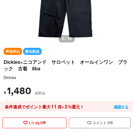
2 / 10
送料込
匿名配送
Dickies×ニコアンド サロペット オールインワン ブラ
ック 古着 8ba
Dickies
1,480
¥
送料込
11
2
条件達成でポイント最大
倍+
%還元！
確認する
いいね 0件
コメント 0件