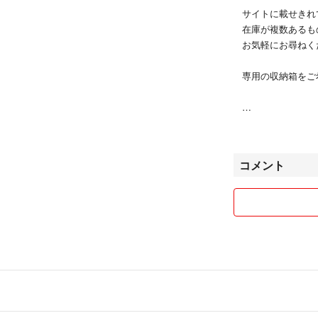
サイトに載せきれ
一度手にとってご
在庫が複数あるも
でしょう。
お気軽にお尋ねく
くつろぎのひとと
専用の収納箱をご
ゴルフジュアン 
京都市中京区西大
コメント
ちょっとレア物で
よく似たグラスに
リヴィエラは飲み
す。
A①