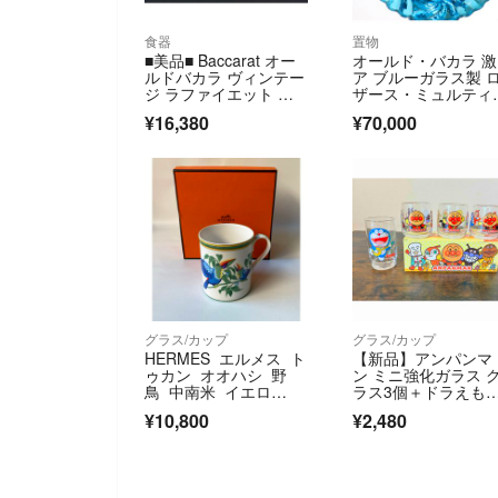
食器
置物
■美品■ Baccarat オー
オールド・バカラ 
ルドバカラ ヴィンテー
ア ブルーガラス製 
ジ ラファイエット ゴ
ザース・ミュルティ
ブレット クリスタルガ
ル 燭台 ランプ
¥16,380
¥70,000
ラス グラス ペア 2客セ
ット クリア BR4196
グラス/カップ
グラス/カップ
HERMES エルメス ト
【新品】アンパンマ
ゥカン オオハシ 野
ン ミニ強化ガラス 
鳥 中南米 イエロ
ラス3個＋ドラえもん
ー ブルー エキゾチッ
個 計4個セット
¥10,800
¥2,480
ク モチーフ マグカッ
プ