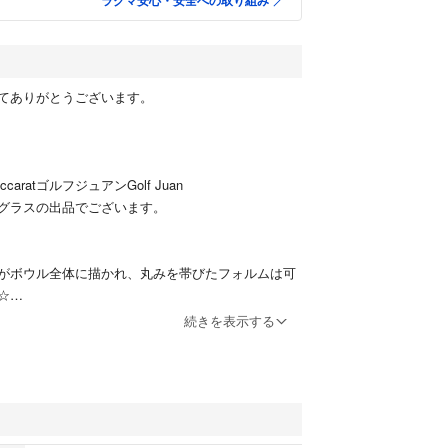
ラクマ安心・安全への取り組み
てありがとうございます。
aratゴルフジュアンGolf Juan
グラスの出品でございます。
がボウル全体に描かれ、丸みを帯びたフォルムは可
☆
続きを表示する
ジョルジュ・シュヴァリエ氏によるデザインで
かなワイングラスです。
馴染む大きさのコケティッシュな雰囲氣をもつゴル