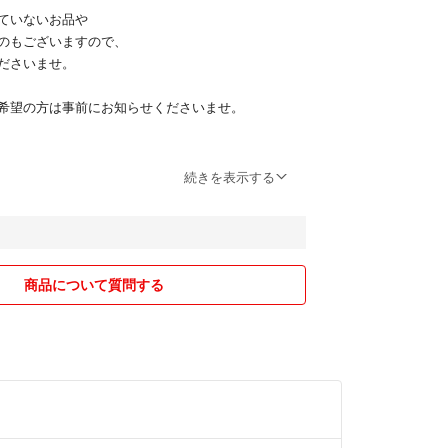
ていないお品や
覧になればきっと凜としたその美しさに魅了される
のもございますので、
ださいませ。
きをバカラと共にお過ごし下さいませ。
希望の方は事前にお知らせくださいませ。
ステキです♡
文字町
続きを表示する
す。
商品について質問する
リヴィエラがございます。
口が外側に少し開いていてステムが２つボタンで