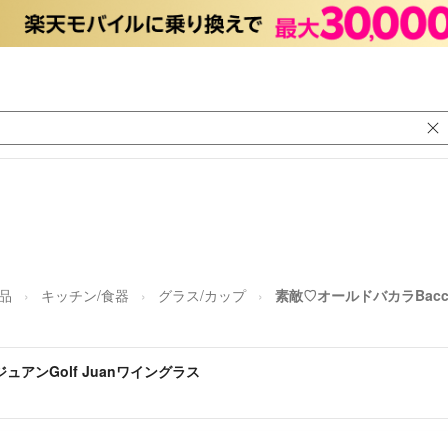
品
キッチン/食器
グラス/カップ
素敵♡オールドバカラBacca
ュアンGolf Juanワイングラス