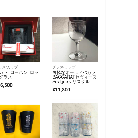
ラス/カップ
グラス/カップ
カラ ローハン ロッ
可憐なオールドバカラ
グラス
BACCARATセヴィーヌ
Sevigneクリスタルグ
6,500
ラス☆
¥11,800