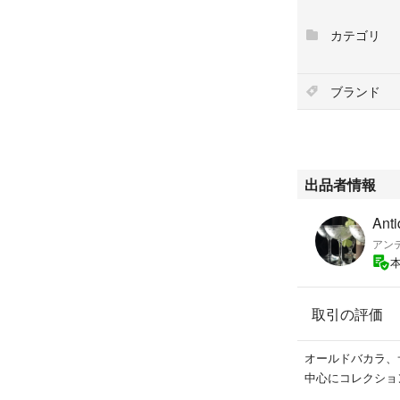
フジュアンを
カテゴリ
ぜひお楽しみくだ
ブランド
こちらはアンティ
製造時についた気泡
ます。
出品者情報
写真でご確認くだ
Ant
艶のある美品です
アン
アンティーク品に
取引の評価
サイズはおよそ高さ8
オールドバカラ、
底にバカラマーク
中心にコレクショ