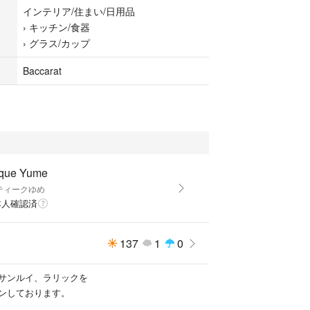
インテリア/住まい/日用品
›
キッチン/食器
さいませ♡
›
グラス/カップ
Baccarat
ーク品であり、割れ、カケはございませんが、
(P.4)、スレ(P.８）、僅かに薬液のトビなどござい
さい。
ique Yume
。
ティークゆめ
本人確認済
ご理解ある方のご入札をお待ちしております。
137
1
0
cm 口径4.6cm満水80ml
サンルイ、ラリックを
がございます。
ンしております。