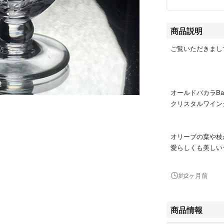
商品説明
ご覧いただきまし
2
オールドバカラBacc
クリスタルワイン
オリーブの葉や枝
愛らしくも美しい
専属デザイナーの
約2ヶ月前
存在感のある華や
商品情報
持つ手にちょうど