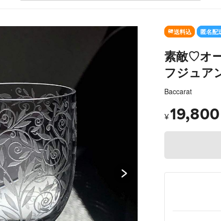
SOLD OUT
送料込
匿名配
素敵♡オー
フジュアン
Baccarat
19,800
¥