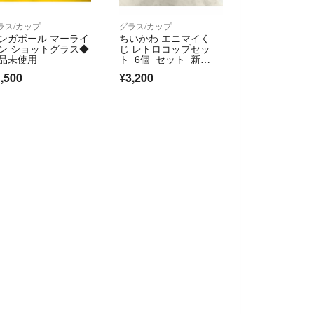
ラス/カップ
グラス/カップ
ンガポール マーライ
ちいかわ エニマイく
ン ショットグラス◆
じ レトロコップセッ
品未使用
ト 6個 セット 新
品 コップ グラス う
,500
¥3,200
さぎ ラッコ ハチワ
レ くじ引き くじ 食
器