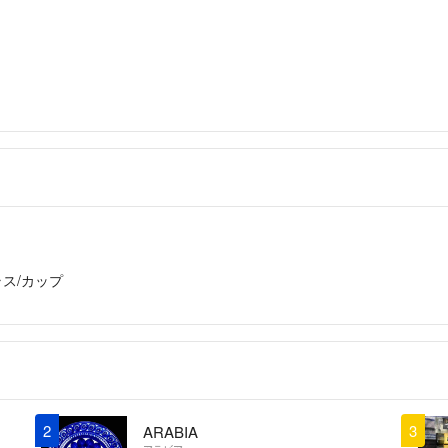
ラス/カップ
2
3
ARABIA