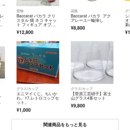
置物
花瓶
グ
激レ
Baccarat バカラ クリ
Baccarat バカラ アク
シ
ロ
スタル 猫 ネコ キャッ
アレーユ一輪挿し
オ
プ
ト フィギュア オブジ
新
¥8,800
ェ
¥12,800
¥1
グラス/カップ
グラス/カップ
エニマイくじ。ちいか
【菅原工芸硝子】富士
グ
わ。17.レトロコップセ
山グラス4客セット
 1
ット。
¥9,800
¥1,000
関連商品をもっと見る