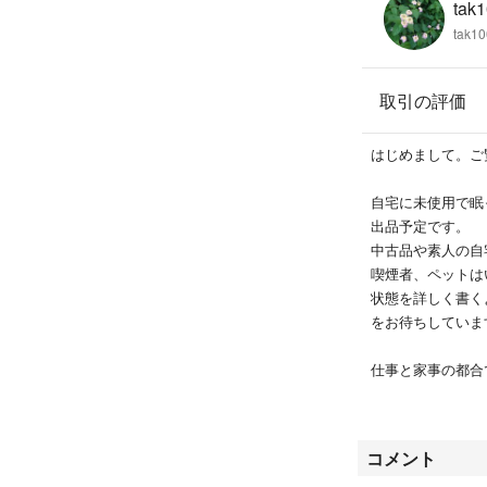
tak1
tak1
取引の評価
はじめまして。ご
自宅に未使用で眠
出品予定です。
中古品や素人の自
喫煙者、ペットは
状態を詳しく書く
をお待ちしていま
仕事と家事の都合
がご了承ください
遅くても2日以内
また、土日の発送
コメント
ント等お願いいた