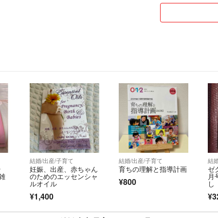
不慣れですが、よ
よろしくお願いい
結婚/出産/子育て
結婚/出産/子育て
結婚
ラ
妊娠、出産、赤ちゃん
育ちの理解と指導計画
ゼ
[雑
のためのエッセンシャ
月
¥800
ルオイル
し
¥1,400
¥3