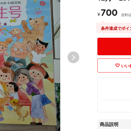
700
¥
送料
条件達成でポイ
いいね
商品説明