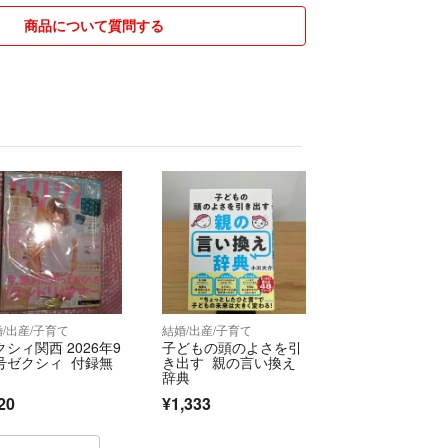
いお取引ができたらと思います。
商品について質問する
たします。
/出産/子育て
結婚/出産/子育て
クシィ関西 2026年9
子どもの頭のよさを引
号ゼクシィ 付録無
き出す 親の言い換え
辞典
20
¥1,333