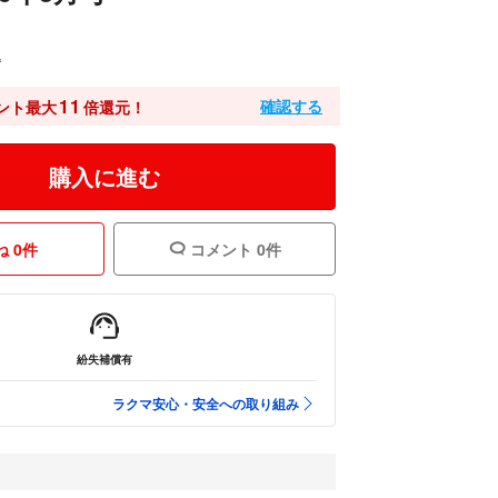
込
11
確認する
ント最大
倍還元！
購入に進む
 0件
コメント 0件
紛失補償有
ラクマ安心・安全への取り組み