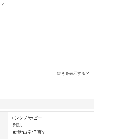
ママ
と！」というタイトルに変わっているようですが、
続きを表示する
ナンバーです。
生日くらいが対象かと思います。
が、必要な情報が薄い冊子に詰まっていて、とても
など専門家の方の記事と、楽しめる読み物のバラン
エンタメ/ホビー
いました。
›
雑誌
›
結婚/出産/子育て
育児が終わってしまいましたが、捨てるのがもった