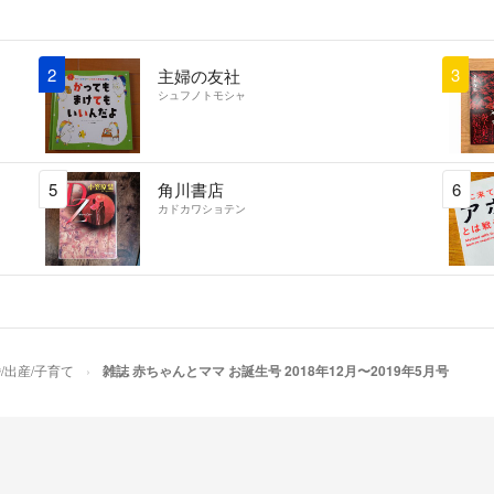
2
3
主婦の友社
シュフノトモシャ
5
角川書店
6
カドカワショテン
/出産/子育て
雑誌 赤ちゃんとママ お誕生号 2018年12月〜2019年5月号