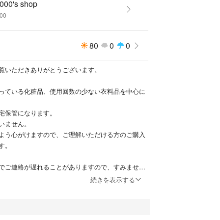
000's shop
000
80
0
0
覧いただきありがとうございます。
っている化粧品、使用回数の少ない衣料品を中心に
宅保管になります。
いません。
よう心がけますので、ご理解いただける方のご購入
す。
でご連絡が遅れることがありますので、すみません
。
続きを表示する
に返信します。
が難しい状況ですので、お急ぎの方は購入前にコメ
します。