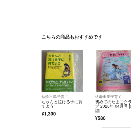
こちらの商品もおすすめです
結婚/出産/子育て
結婚/出産/子育て
ちゃんと泣ける子に育
初めてのたまごク
てよう
ブ 2026年 04月号 
誌]
¥1,300
¥580