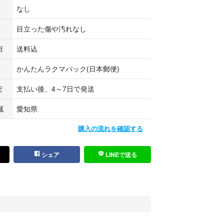
ある方がいらっしゃったらお譲りしたいです。
なし
ビニール袋をかけ、茶封筒かリサイクルの紙袋でお
目立った傷や汚れなし
せんのでご了承ください。
担
送料込
ご理解いただける方にご縁がありましたら幸いで
かんたんラクマパック(日本郵便)
安
支払い後、4～7日で発送
たします。
域
愛知県
購入の流れを確認する
シェア
LINEで送る