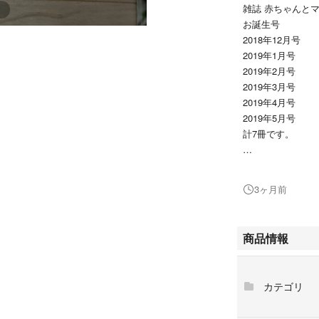
雑誌 赤ちゃんと
お誕生号
2018年12月号
2019年1月号
2019年2月号
2019年3月号
2019年4月号
2019年5月号
計7冊です。
現在は「赤ちゃん
育児雑誌のバック
3ヶ月前
0か月〜1歳お誕
いただきものです
商品情報
良かったです。
医師や大学の先生
スが良いなぁと思
カテゴリ
わが家は赤ちゃん