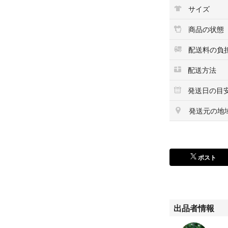
いないので興味の
サイズ
発送時はまとめて
商品の状態
送りします。
プチプチはつけま
配送料の負
素人の自宅保管を
配送方法
す。
発送日の目
よろしくお願いい
発送元の地
ポスト
出品者情報