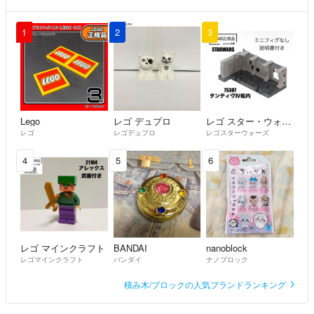
1
2
3
Lego
レゴ デュプロ
レゴ スター・ウォーズ
レゴ
レゴデュプロ
レゴスターウォーズ
4
5
6
レゴ マインクラフト
BANDAI
nanoblock
レゴマインクラフト
バンダイ
ナノブロック
積み木/ブロックの人気ブランドランキング