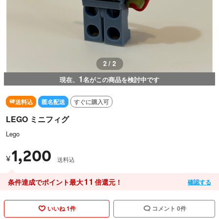
2 / 2
1
現在、
名がこの商品を検討中です
送料込
匿名配送
すぐに購入可
LEGO ミニフィグ
Lego
1,200
¥
送料込
11
条件達成でポイント最大
倍還元！
確認する
いいね 1件
コメント 0件