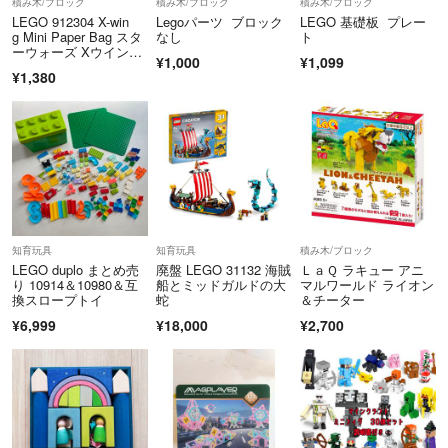
積み木/ブロック
積み木/ブロック
積み木/ブロック
LEGO 912304 X-win
Legoパーツ ブロック
LEGO 基礎板 プレー
g Mini Paper Bag スタ
なし
ト
ーウォーズ Xウイン
¥1,000
¥1,099
グ マイクロスケール
¥1,380
知育玩具
知育玩具
積み木/ブロック
LEGO duplo まとめ売
廃盤 LEGO 31132 海賊
ＬａＱ ラキュー アニ
り 10914＆10980＆互
船とミッドガルドの大
マルワールド ライオン
換スロープトイ
蛇
＆チーター
¥6,999
¥18,000
¥2,700