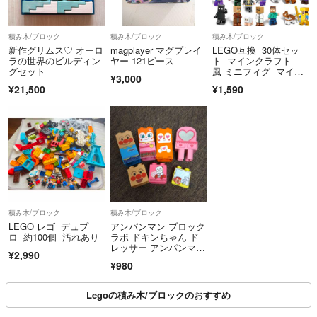
積み木/ブロック
積み木/ブロック
積み木/ブロック
新作グリムス♡ オーロ
magplayer マグプレイ
LEGO互換 30体セッ
ラの世界のビルディン
ヤー 121ピース
ト マインクラフト
グセット
風 ミニフィグ マイク
¥3,000
ラ 匿名配送
¥21,500
¥1,590
積み木/ブロック
積み木/ブロック
LEGO レゴ デュプ
アンパンマン ブロック
ロ 約100個 汚れあり
ラボ ドキンちゃん ド
レッサー アンパンマ
¥2,990
ン ブロックラボ
¥980
Legoの積み木/ブロックのおすすめ