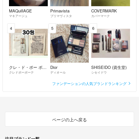
MAQuillAGE
Primavista
COVERMARK
マキアージュ
プリマヴィスタ
カバーマーク
4
5
6
クレ・ド・ポー ボーテ
Dior
SHISEIDO (資生堂)
クレドポーボーテ
ディオール
シセイドウ
ファンデーションの人気ブランドランキング
ページの上へ戻る
注目ブランド一覧