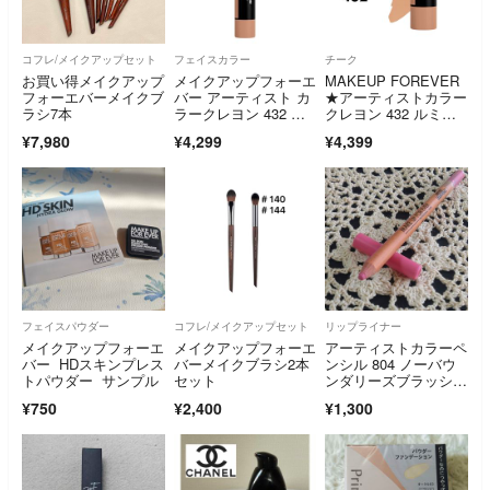
コフレ/メイクアップセット
フェイスカラー
チーク
お買い得メイクアップ
メイクアップフォーエ
MAKEUP FOREVER
フォーエバーメイクブ
バー アーティスト カ
★アーティストカラー
ラシ7本
ラークレヨン 432 ル
クレヨン 432 ルミナ
ミナストープ
ストープ
¥7,980
¥4,299
¥4,399
フェイスパウダー
コフレ/メイクアップセット
リップライナー
メイクアップフォーエ
メイクアップフォーエ
アーティストカラーペ
バー HDスキンプレス
バーメイクブラシ2本
ンシル 804 ノーバウ
トパウダー サンプル
セット
ンダリーズブラッシ
ュ 廃盤色
¥750
¥2,400
¥1,300