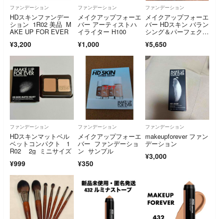
ファンデーション
ファンデーション
ファンデーション
HDスキンファンデー
メイクアップフォーエ
メイクアップフォーエ
ション 1R02 美品 M
バー アーティストハ
バー HDスキン バラン
AKE UP FOR EVER
イライター H100
シング＆パーフェクテ
ィング ファンデーシ
¥3,200
¥1,000
¥5,650
ョン 103N
ファンデーション
ファンデーション
ファンデーション
HDスキンマットベル
メイクアップフォーエ
makeupforever ファン
ベットコンパクト 1
バー ファンデーショ
デーション
R02 2g ミニサイズ
ン サンプル
¥3,000
¥999
¥350