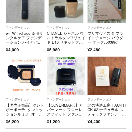
ファンデーション
ファンデーション
ファンデーション
wF WrinkFade 薬用リ
CHANEL シャネル ウ
プリマヴィスタ ブラ
ンクルケア ファンデ
ルトラルタンフリュイ
イトチャージ パウダ
ーション ハイカバ
ド B10 リキッドファ
ー オークル03(9g)
ー 20g ナチュラルベ
ンデ
¥4,000
¥5,980
¥2,480
ージュ
ファンデーション
ファンデーション
ファンデーション
【国内正規品】クレド
【COVERMARK】カ
北の快適工房 HACKTI
ポーボーテ タンクッ
バーマーク フローレ
CK 02 ナチュラル ス
ションルミヌ オーク
スフィット ファンデ
ティックファンデーシ
ル10
ーション サンプル FR
ョン
¥6,200
¥1,200
¥4,400
20 コスメ トライア
ル シミ エイジング