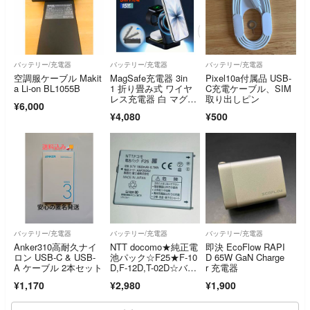
バッテリー/充電器
バッテリー/充電器
バッテリー/充電器
空調服ケーブル Makit
MagSafe充電器 3in
Pixel10a付属品 USB-
a Li-on BL1055B
1 折り畳み式 ワイヤ
C充電ケーブル、SIM
レス充電器 白 マグネ
取り出しピン
¥6,000
ット充電器 充電スタ
¥4,080
¥500
ンド
バッテリー/充電器
バッテリー/充電器
バッテリー/充電器
Anker310高耐久ナイ
NTT docomo★純正電
即決 EcoFlow RAPI
ロン USB-C & USB-
池パック☆F25★F-10
D 65W GaN Charge
A ケーブル 2本セット
D,F-12D,T-02D☆バッ
r 充電器
テリー★富士通☆送料
¥1,170
¥2,980
¥1,900
無料