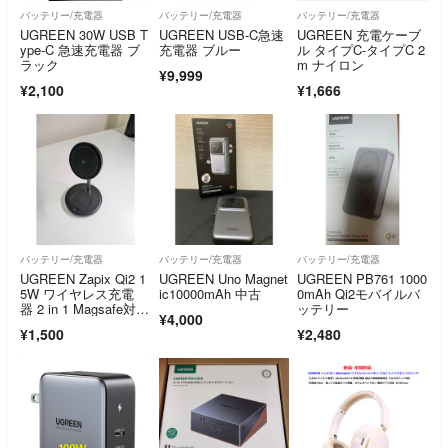
バッテリー/充電器
バッテリー/充電器
バッテリー/充電器
UGREEN 30W USB T
UGREEN USB-C急速
UGREEN 充電ケーブ
ype-C 急速充電器 ブ
充電器 ブルー
ル タイプC-タイプC 2
ラック
m ナイロン
¥9,999
¥2,100
¥1,666
バッテリー/充電器
バッテリー/充電器
バッテリー/充電器
UGREEN Zapix Qi2 1
UGREEN Uno Magnet
UGREEN PB761 1000
5W ワイヤレス充電
ic10000mAh 中古
0mAh Qi2モバイルバ
器 2 in 1 Magsafe対
ッテリー
¥4,000
応 USB-Cケーブル付
¥1,500
¥2,480
き