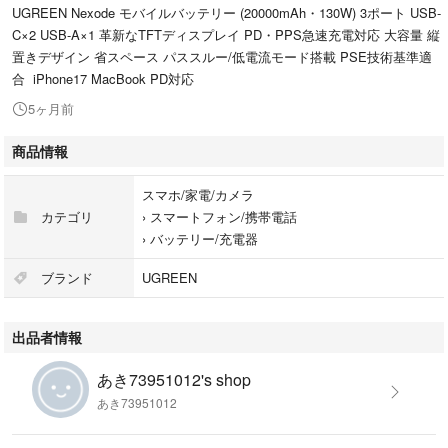
UGREEN Nexode モバイルバッテリー (20000mAh・130W) 3ポート USB-
C×2 USB-A×1 革新なTFTディスプレイ PD・PPS急速充電対応 大容量 縦
置きデザイン 省スペース パススルー/低電流モード搭載 PSE技術基準適
合 iPhone17 MacBook PD対応
5ヶ月前
商品情報
スマホ/家電/カメラ
カテゴリ
›
スマートフォン/携帯電話
›
バッテリー/充電器
ブランド
UGREEN
出品者情報
あき73951012's shop
あき73951012