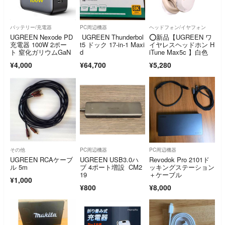
バッテリー/充電器
PC周辺機器
ヘッドフォン/イヤフォン
UGREEN Nexode PD
UGREEN Thunderbol
⭕新品【UGREEN ワ
充電器 100W 2ポー
t5 ドック 17-in-1 Maxi
イヤレスヘッドホン H
ト 窒化ガリウムGaN
d
iTune Max5c 】白色
¥4,000
¥64,700
¥5,280
その他
PC周辺機器
PC周辺機器
UGREEN RCAケーブ
UGREEN USB3.0ハ
Revodok Pro 2101ド
ル 5m
ブ 4ポート増設 CM2
ッキングステーション
19
＋ケーブル
¥1,000
¥800
¥8,000