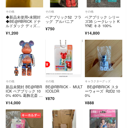
その他
その他
その他
◆新品未使用•未開封
ベアブリック52 フラ
ベアブリック シリー
◆BE@RBRICK ドナ
ッグ アルバニア
ズ35 シークレット K
ルドダック ディズニ
YNE キネ 100%
¥750
ー フィギュア
¥1,200
¥14,800
その他
その他
キャラクターグッズ
新品未開封 BE@RBR
BE@RBRICK - MULT
BE@RBRICK スタ
ICK ベアブリック 10
ICOLOR
ーウォーズ R2D2 10
0% 400% 葛飾北斎 富
0%
¥870
嶽三十六景色 凱風快
¥14,000
¥888
晴 すみだ北斎美術館