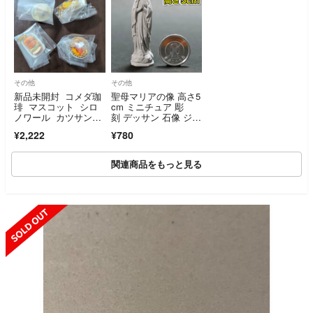
その他
その他
新品未開封 コメダ珈
聖母マリアの像 高さ5
琲 マスコット シロ
cm ミニチュア 彫
ノワール カツサン
刻 デッサン 石像 ジオ
ド モーニング カフ
ラマ キリスト
¥2,222
¥780
ェオーレ 4種セット
関連商品をもっと見る
SOLD OUT