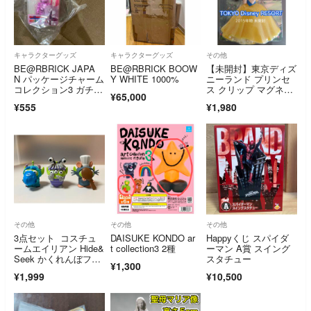
キャラクターグッズ
キャラクターグッズ
その他
BE@RBRICK JAPA
BE@RBRICK BOOW
【未開封】東京ディズ
N パッケージチャーム
Y WHITE 1000%
ニーランド プリンセ
コレクション3 ガチャ
ス クリップ マグネッ
¥65,000
ガチャ キーホルダ
ト付 白雪姫
¥555
¥1,980
ー ガチャ key holder
その他
その他
その他
3点セット コスチュ
DAISUKE KONDO ar
Happyくじ スパイダ
ームエイリアン Hide&
t collection3 2種
ーマン A賞 スイング
Seek かくれんぼフィ
スタチュー
¥1,300
ギュア
¥1,999
¥10,500