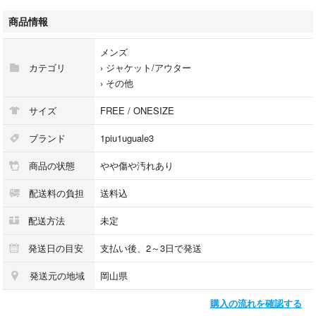
まだ永くご利用していただけるお品物になります。
商品情報
【Luxs管理番号】271896137035
メンズ
カテゴリ
›
ジャケット/アウター
■注意事項
›
その他
本商品は一点物となります。他サイト等でも販売している商品となり、多
少のお時間差にて欠品になることもございます。ご了承お願いいたしま
サイズ
FREE / ONESIZE
す。
ブランド
1piu1uguale3
■ブランド古着のリュクス取扱中古商品
商品の状態
やや傷や汚れあり
当店では取り扱っているすべてのお品物は顧客様からの買取・ブランド品
専門の古物市場で弊社が正規品と判断したお品物になります。
配送料の負担
送料込
当店の経験豊富なバイヤーが仕入れ後の検品で再度商品一点一点の真贋を
確認し、正規品と判断したお品物のみを取り扱っております。
配送方法
未定
■ 配送方法
発送日の目安
支払い後、2～3日で発送
佐川急便の元払いにて発送します。全国送料無料にてお届けいたします。
発送元の地域
岡山県
■おすすめ情報
購入の流れを確認する
当店では多数のブランド中古(USED)商品を出品中です。本アイテム以外