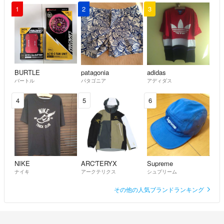
1
2
3
BURTLE
patagonia
adidas
バートル
パタゴニア
アディダス
4
5
6
NIKE
ARC'TERYX
Supreme
ナイキ
アークテリクス
シュプリーム
その他の人気ブランドランキング