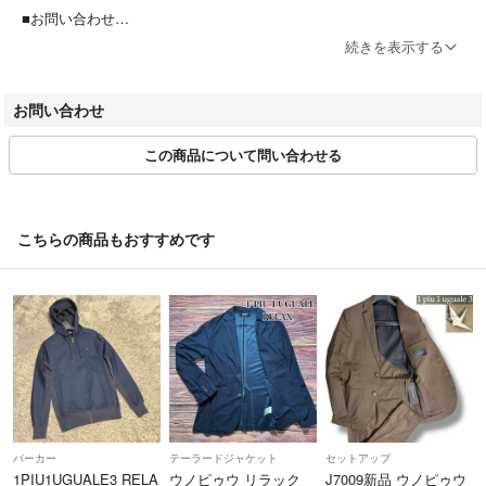
■お問い合わせ
商品詳細ページ、または取引ページよりお問い合わせボタン押下＞問い
続きを表示する
合わせフォームよりお問い合わせください。
営業時間：平日10:00～17:00(土日祝休み)
お問い合わせ
※商品に関するお問合せの際は該当商品の「管理番号」をお伝えくださ
い。
この商品について問い合わせる
■お取引について
当店はラクマの規約に則り営業させて頂いております。特定のお客様に
対するお取り置きや専用ページには対応できかねます。
こちらの商品もおすすめです
■値下げ交渉
値下げ時、値下げ後の専用対応は原則行なっておりません。
■商品の引き渡し時期
注文確定後、2～3営業日以内に発送いたします。
※当ストアのお品物は出品後、畳んだ状態で袋に入れて保管していま
す。保管期間によってはシワや型崩れが発生する可能性がございますの
で、あらかじめご了承ください。
パーカー
テーラードジャケット
セットアップ
※本商品は一点物となります。他サイト等でも販売している商品とな
1PIU1UGUALE3 RELA
ウノピゥウ リラック
J7009新品 ウノピゥウ