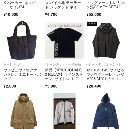
X パーカー ネイビ
ス パイル地 テーラー
ノウグァーレトレ リネ
り、多少のお時間差にて欠品になることもございます。ご了承お願いい
ー サイズM
ド ジャケット ネイビ
ン混COMFY SET-U
たします。
ー L
P Ⅵ
¥10,000
¥4,700
¥55,000
■商品に不具合があった場合
商品到着時に、万が一商品に不具合を発見された場合は、到着後7日以
内e-mailもしくは、お電話にてご連絡ください。
ご連絡後、お品物は7日以内に弊社までご返送いただきますよう、ご協
力をお願いいたします。
尚、イメージ違い・サイズ違いなど、お客様都合による返品・返金・交
換はお断りさせていただいております。ご了承の上ご注文ください。
トートバッグ
Tシャツ/カットソー(半袖/袖なし)
Gジャン/デニムジャケット
＝＝＝＝＝＝＝＝＝＝＝＝＝＝
ウノピュウノウグァー
新品【1PIU1UGUALE
1piu1uguale3 ウノピゥ
こちらのアカウントはラクマ公式パートナーの株式会社BLMによって
レトレ、ミニトートバ
3 RELAX】ラインスト
ウノウグァーレトレ C
ッグ
ーン サイドロゴ Tシ
M036-MT01 チャコー
運営されています。
ャツ
ル 113ロゴ ラグランス
▼特商法
¥2,800
¥5,980
¥28,490
リーブフルジップパー
https://fril.jp/ts/official/law/a278/
カー V
▼返品特約
https://fril.jp/ts/official/law/a278/#return_policy