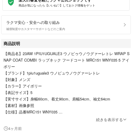
商品が気になったら【いいね♡】しておトク情報をゲット
ラクマ安心・安全への取り組み
補償制度やカスタマーサポートなどのご案内
商品説明
【商品名】23AW 1PIU1UGUALE3 ウノピゥウノウグァーレトレ WRAP S
NAP COAT COMBI ラップネック フードコート MRC151 WNY035 5 アイ
ボリー
【ブランド】1piu1uguale3 ウノピュウノウグァーレトレ
【対象】メンズ
【カラー】アイボリー
【表記サイズ】5
【実寸サイズ】身幅60cm、着丈90cm、肩幅54cm、袖丈64cm
【素材】画像参照
【仕様】品番MRC151 WNY035
【状態】●写真のような薄汚れが所々に見られますが、いずれもご利用い
続きを表示する
ただく際にはそこまで気にならない程度だと思います。
4ヶ月前
その他に目立った汚れやダメージはなく比較的状態の良い商品です。まだ