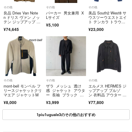
その他
その他
その他
良品 Dries Van Note
パーカー 男女兼用 X
美品 South2 West8 サ
n ドリス ヴァン ノッ
Lサイズ
ウスツーウエストエイ
テン ジップアップ フ
ト テンカラ トラウト
¥5,100
ーデッド ミリタリーコ
パーカ MR697 TENKA
¥74,645
¥23,000
ート M ベージュ メン
RA TROUT PARKA ネ
ズ 古着 中古 USED
イビー L 99001544
その他
その他
その他
mont-bell モンベル フ
ザラ メッシュ 透け
エルメス HERMES ジ
リースジャケットクリ
感 ジャケット アウタ
ップアップ ブルゾ
マエア ジャケットM
ー 長袖 ブラック 無
ン 衣料品 アウター コ
地 シック 48
ットン メンズ ネイビ
¥8,000
¥3,999
¥77,800
ー系 【中古】
1piu1uguale3のその他のおすすめ