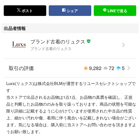
をお探しの方は検索窓に
#ブランド古着のリュクス
ポスト
シェア
LINEで送る
で検索いただくと商品一覧が検索いただけます！
出品者情報
#ブランド古着のリュクス
ブランド古着のリュクス
こちらの商品はラクマ公式パートナーのブランド古着のリュクス（株式会
ブランド古着のリュクス
社ＢＬＭ）によって出品されています。
取引の評価
9,282
72
5
Luxs(リュクス)は株式会社BLMが運営するリユースセレクトショップで
す
当ストアで出品されるお品物は1点1点、お品物の真贋を確認し、正規
品と判断したお品物ののみを取り扱っております。商品の状態を可能な
限り詳細に記載するように心がけていますが使用された中古品の性質
上、細かい汚れや傷、着用に伴う風合いを記載しきれない場合がござい
ます。気になる場合は、購入前に当ストアへお問い合わせを頂きますよ
うお願い致します。