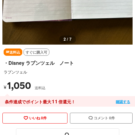
2 / 7
送料込
すぐに購入可
・Disney ラプンツェル ノート
ラプンツェル
1,050
¥
送料込
11
条件達成でポイント最大
倍還元！
確認する
いいね 0件
コメント 0件