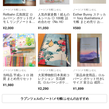
ノート/メモ帳/ふせん
ノート/メモ帳/ふせん
ノート/メモ帳/ふせん
Rollbahn 広島限定 ロ
人気作家多数！紙もの
Esther Bunny ステッカ
ルバーン ポケット付メ
＆シール ◎ 100枚 詰
ー foxy illustrationsメ
モ L リングノート＆ブ
め合わせ《No.16》
モ帳 まとめ売り おま
ックマーク
け付き
¥2,000
¥1,050
¥580
ノート/メモ帳/ふせん
ノート/メモ帳/ふせん
ノート/メモ帳/ふせん
当時品 平成レトロ 雑
大英博物館日本美術コ
「新品未使用品」ロル
貨 まとめ売りセット
レクション 百花繚
バーン ポケット付きL
乱 ロルバーンポケッ
サイズ 富士山 成田空
¥1,980
ト付メモＬ 葛飾北
港限定 武政諒
¥2,290
¥1,899
斎 黄鳥長春
ラプンツェルのノート/メモ帳/ふせんのおすすめ