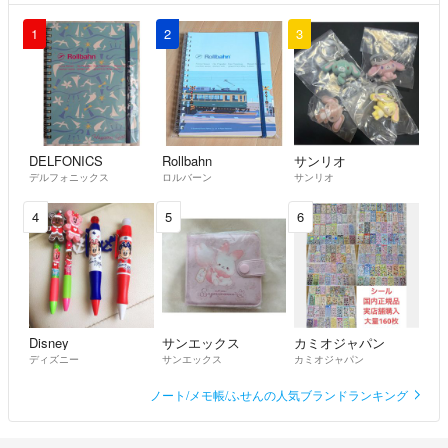
1
2
3
DELFONICS
Rollbahn
サンリオ
デルフォニックス
ロルバーン
サンリオ
4
5
6
Disney
サンエックス
カミオジャパン
ディズニー
サンエックス
カミオジャパン
ノート/メモ帳/ふせんの人気ブランドランキング