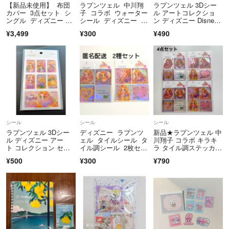
●返品対応はしておりません。
【新品未使用】 布団
ラプンツェル 中川翔
ラプンツェル 3Dシー
カバー 3点セット シ
子 コラボ ウォーター
ル アートコレクショ
ングル ディズニー ラ
シール ディズニー Di
ン ディズニー Disne
●着画はお断りしています。
プンツェル
sney
y 中川翔子
¥3,499
¥300
¥490
●コメントについて
返信なしの方とはお取引出来かねる場合があります。悪しからずご了承
ください。
お値下げ不可と明記しているにも関わらず、お値下げコメントを送って
こられる方がいらっしゃいます。そういったコメントへは返信しないこ
とがあり、また削除させていただくことがあります。
シール
シール
シール
ラプンツェル 3Dシー
ディズニー ラプンツ
新品★ラプンツェル 中
●その他
ル ディズニー アー
ェル タイルシール タ
川翔子 コラボ キラキ
お取引に不安を感じた場合、事務局に相談を申し出ることがあります。
ト コレクション セリ
イル調シール 2枚セッ
ラ タイル調ステッカ
ア 中川翔子
ト
ー 4点セット
¥500
¥300
¥790
犬や猫など動物は飼育しておりません。
タバコは吸いません。
お取引完了した商品を一定期間後削除しています。