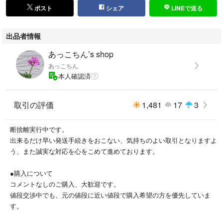
ポスト
シェア
LINEで送る
出品者情報
あっこちん’s shop
あっこちん
本人確認済
取引の評価
1,481
17
3
断捨離実行中です。
出来るだけ早い発送手続きをおこない、気持ちのよい取引となりますよ
う、また誠実な対応を心をこめて進めております。
●購入について
コメントなしのご購入、大歓迎です。
値段交渉中でも、元の値段に近い値段で購入希望の方を優先していま
す。