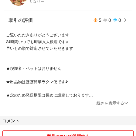
りなりー
タブレット
取引の評価
5
0
0
ご覧いただきありがとうございます
24時間いつでも即購入大歓迎です♬
早いもの順で対応させていただきます
★喫煙者・ペットはおりません
★出品物はほぼ簡単ラクマ便です♪
★念のため発送期限は長めに設定しております
続きを表示する
★もし商品に不備等がありましたら、評価前にご連絡いただければ対応
いたします
コメント
★他でも出品しているため、急に出品取りやめることがあります