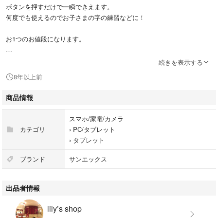
ボタンを押すだけで一瞬できえます。
何度でも使えるのでお子さまの字の練習などに！
お1つのお値段になります。
Amaz⚪nさんではお１つ2000円+送料で出されていました。現在在庫はな
続きを表示する
さそうです。
8年以上前
プライズ商品です。
商品情報
動作確認のため一度開封しましたがほぼ新品、未使用品です。箱にはもと
もとついているすれたあとがあるのでそれでもよろしければ。(光にかざ
スマホ/家電/カメラ
さないと見えない程度のへこみです)
カテゴリ
›
PC/タブレット
›
タブレット
何か質問ありましたらお気軽にお問い合わせください。
ブランド
サンエックス
出品者情報
リラックマ
コリラックマ
lily’s shop
電子メモタブレット