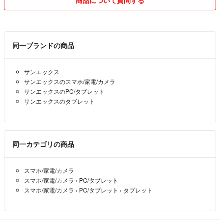
商品について質問する
★梱包資材は簡易なものです。リユースしていることもあります
よろしくお願いいたします
服・本を中心にいろいろ断捨離中です
同一ブランドの商品
⁂⁂⁂ ⁂⁂⁂ ⁂⁂⁂ ⁂⁂⁂ ⁂⁂⁂ ⁂⁂⁂
サンエックス
サンエックスのスマホ/家電/カメラ
まだまだ初心者ですので至らないところもございますが、精一杯頑張り
サンエックスのPC/タブレット
ますのでお気軽にお声掛けください
サンエックスのタブレット
同一カテゴリの商品
スマホ/家電/カメラ
スマホ/家電/カメラ
›
PC/タブレット
スマホ/家電/カメラ
›
PC/タブレット
›
タブレット