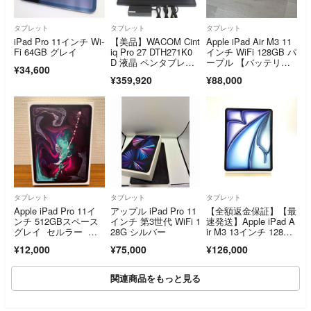
タブレット
タブレット
タブレット
iPad Pro 11インチ Wi-
【美品】WACOM Cint
Apple iPad Air M3 11
Fi 64GB グレイ
iq Pro 27 DTH271K0
インチ WiFi 128GB パ
D 液晶 ペンタブレッ
ープル 【バッテリー1
¥34,600
ト 27型 シンティッ
00%】
¥359,920
¥88,000
ク ワコム ペンタブ 液
タブ 本体
タブレット
タブレット
タブレット
Apple iPad Pro 11イ
アップル iPad Pro 11
【全額返金保証】【最
ンチ 512GBスペース
インチ 第3世代 WiFi 1
速発送】Apple iPad A
グレイ セルラー ジ
28G シルバー
ir M3 13インチ 128G
ャンク
B ブルー WiFi+Cellula
¥12,000
¥75,000
¥126,000
r SIMフリー 新品未開
封 即納OK
関連商品をもっと見る