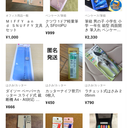
オフィス用品一般
ペンケース/筆箱
ペンケース/筆箱
ＭＩＦＦＹ ａｎ
クツワ 1ドア軽量筆
筆箱 男の子 小学生 小
ｄ ＳＮＵＦＦＹ 文具
入 SF010PU
学 一年生 箱型 両面開
セット
き 筆入れ ペンケー
¥999
ス 日本製 マグネッ
¥1,000
¥2,330
ト 恐竜 電車 新幹
線 魚 深海魚 青 緑 ブ
ルー グリーン カラフ
ル かっこいい 図鑑 入
学 文房具 子供 キッ
ズ 小学校 入学準
はさみ/カッター
はさみ/カッター
はさみ/カッター
ダイソー ペーパーカ
カッターナイフ替刃1
ラチェット式はさみ 2
ッター スライド式 裁
0枚入
05mm
断機 A4・A5対応 新
¥450
¥790
品
¥666