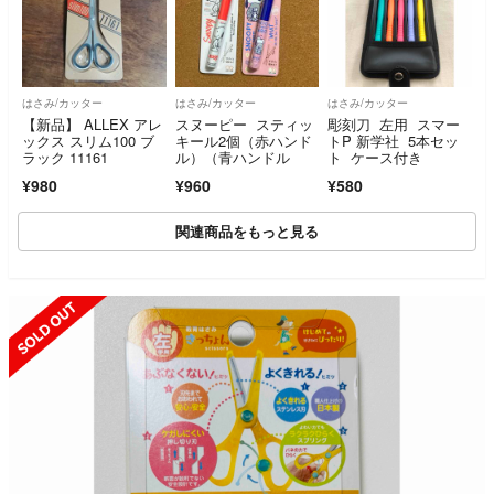
はさみ/カッター
はさみ/カッター
はさみ/カッター
【新品】 ALLEX アレ
スヌーピー スティッ
彫刻刀 左用 スマー
ックス スリム100 ブ
キール2個（赤ハンド
トP 新学社 5本セッ
ラック 11161
ル）（青ハンドル
ト ケース付き
¥980
¥960
¥580
関連商品をもっと見る
SOLD OUT