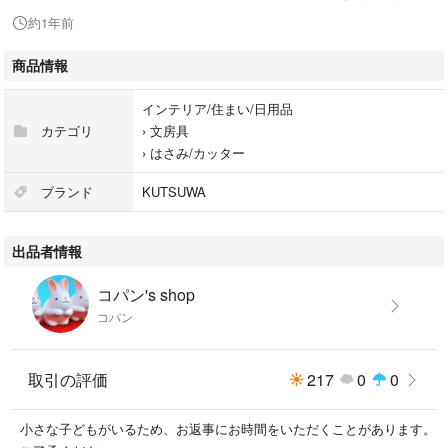
#インテリア/住まい/日用品
約1年前
#文房具
#はさみ/カッター
商品情報
インテリア/住まい/日用品
カテゴリ
›
文房具
›
はさみ/カッター
ブランド
KUTSUWA
出品者情報
コパン's shop
コパン
取引の評価
217
0
0
小さな子どもがいるため、お返事にお時間をいただくことがあります。