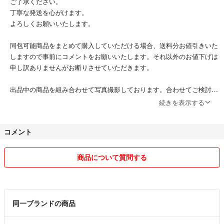
ご了承ください。
丁寧な発送を心がけます。
よろしくお願いいたします。
同包可能商品をまとめて購入していただける場合、送料分お値引きいた
しますので事前にコメントをお願いいたします。それ以外のお値下げは
申し訳ありませんがお断りさせていただきます。
出品中の商品を組み合わせて写真撮影しております。合わせてご検討い
ただけると嬉しいです。売り切れ等の場合もありますので、ご了承くだ
続きを表示する
さい。
コメント
ある程度経過いたしましたら、リサイクルショップに出すため出品を取
り消すことがありますので、ご了承ください。
商品について質問する
同一ブランドの商品