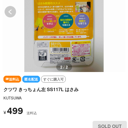
1 / 2
送料込
匿名配送
すぐに購入可
クツワ きっちょん左 SS117L はさみ
KUTSUWA
499
¥
送料込
SOLD OUT