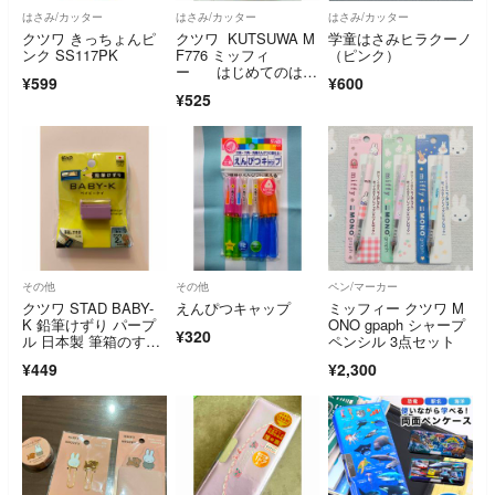
はさみ/カッター
はさみ/カッター
はさみ/カッター
クツワ きっちょんピ
クツワ KUTSUWA M
学童はさみヒラクーノ
ンク SS117PK
F776 ミッフィ
（ピンク）
ー はじめてのはさ
¥599
¥600
み
¥525
その他
その他
ペン/マーカー
クツワ STAD BABY-
えんぴつキャップ
ミッフィー クツワ M
K 鉛筆けずり パープ
ONO gpaph シャープ
¥320
ル 日本製 筆箱のすき
ペンシル 3点セット
まに入る
¥449
¥2,300