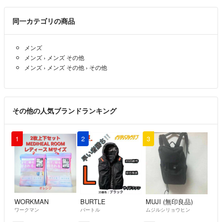
それをお付けして今のお値段ではいかがでしょうか？
同一カテゴリの商品
mimiko
- 2年弱前
出品者
メンズ
こんにちは。
メンズ
›
メンズ その他
購入希望なのですが、以下2点お伺いさせていただきます。
メンズ
›
メンズ その他
›
その他
①襟カラーは付属していますでしょうか？
②お値下げは可能でしょうか？
希望としては、4,800円でしたら
購入したいと思っております。
その他の人気ブランドランキング
よろしくお願いいたします。
Takanori
- 2年弱前
1
2
3
WORKMAN
BURTLE
MUJI (無印良品)
ワークマン
バートル
ムジルシリョウヒン