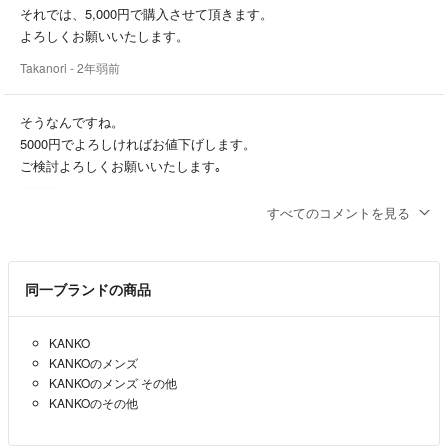
それでは、5,000円で購入させて頂きます。
よろしくお願いいたします。
Takanori
- 2年弱前
そうなんですね。
5000円でよろしければお値下げします。
ご検討よろしくお願いいたします｡
mimiko
- 2年弱前
出品者
すべてのコメントを見る
返信いただきありがとうございます。
息子が着用するのですが、衛生上襟カラーは新品にしてあげたいの
同一ブランドの商品
で、無しで構いません。
不躾なお願いで恐縮ですが、その場合お値下げは可能でしょうか？
KANKO
Takanori
- 2年弱前
KANKOのメンズ
KANKOのメンズ その他
コメントありがとうございます｡
KANKOのその他
お返事遅くなりすみません｡
襟カラーは44cmを別に購入して着用してました。