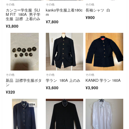
その他
その他
その他
カンコー学生服 SLI
kanko学生服上着180c
長袖シャツ 白
M FIT 180A 男子学
m
¥900
生服 詰襟 上着のみ
¥7,800
¥3,800
その他
その他
その他
新品 詰襟学生服ボタ
学ラン 180A 上のみ
KANKO 学ラン 160A
ン
¥3,600
¥3,900
¥320