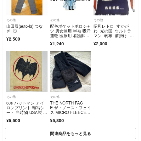
その他
その他
その他
山田辰(auto-bi) つな
配色ポケットポロシャ
昭和レトロ すかが
ぎ ①
ツ 男女兼用 半袖 吸汗
わ 光の国 ウルトラ
速乾 医療用 看護師 介
マン 帆布 前掛け 腰
¥2,500
護士 LL サックス
巻き
¥1,240
¥2,000
その他
その他
60s バットマン アイ
THE NORTH FAC
ロンプリント 転写シ
E ザ・ノース・フェイ
ート 当時物 USA製 山
ス MICRO FLEECE M
田蓮
UFFLER マイクロフ
¥5,500
¥5,800
リースマフラー フリ
ー ブ
関連商品をもっと見る