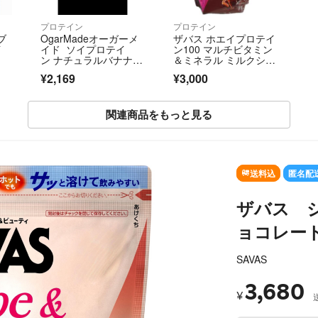
プロテイン
プロテイン
ブ
OgarMadeオーガーメ
ザバス ホエイプロテイ
イ
イド ソイプロテイ
ン100 マルチビタミン
ン ナチュラルバナナ1k
＆ミネラル ミルクショ
g1000g 期限2028年4
コラ風味(900g)
¥2,169
¥3,000
月
関連商品をもっと見る
送料込
匿名配
ザバス 
ョコレート
SAVAS
3,680
¥