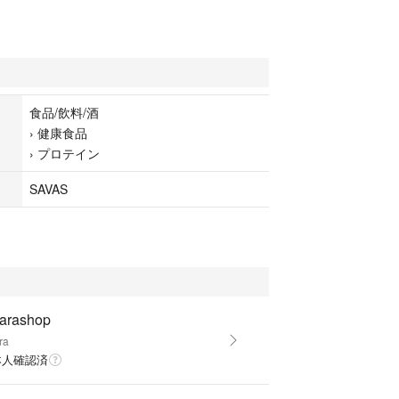
食品/飲料/酒
›
健康食品
›
プロテイン
SAVAS
karashop
ra
本人確認済